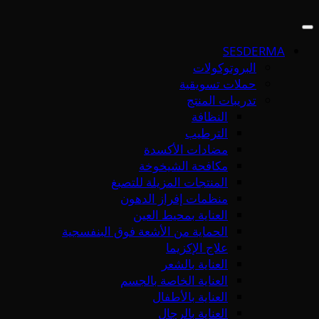
SESDERMA
البروتوكولات
حملات تسويقية
تدريبات المنتج
النظافة
الترطيب
مضادات الأكسدة
مكافحة الشيخوخة
المنتجات المزيلة للتصبغ
منظمات إفراز الدهون
العناية بمحيط العين
الحماية من الأشعة فوق البنفسجية
علاج الإكزيما
العناية بالشعر
العناية الخاصة بالجسم
العناية بالأطفال
العناية بالرجال