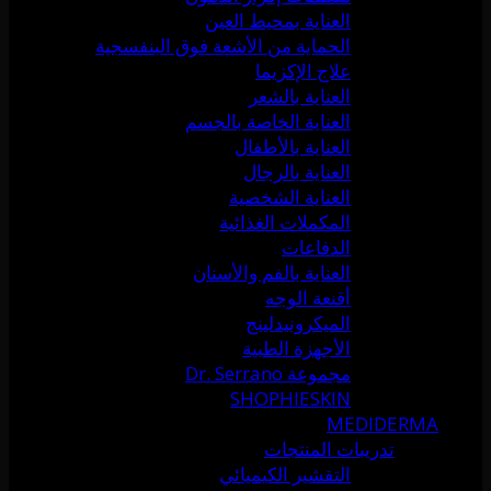
العناية بمحيط العين
الحماية من الأشعة فوق البنفسجية
علاج الإكزيما
العناية بالشعر
العناية الخاصة بالجسم
العناية بالأطفال
العناية بالرجال
العناية الشخصية
المكملات الغذائية
الدفاعات
العناية بالفم والأسنان
أقنعة الوجه
الميكرونيدلينج
الأجهزة الطبية
مجموعة Dr. Serrano
SHOPHIESKIN
MEDIDERMA
تدريبات المنتجات
التقشير الكيميائي