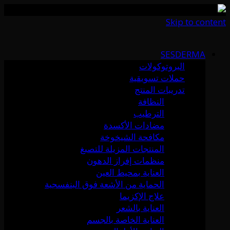
Skip to content
SESDERMA
البروتوكولات
حملات تسويقية
تدريبات المنتج
النظافة
الترطيب
مضادات الأكسدة
مكافحة الشيخوخة
المنتجات المزيلة للتصبغ
منظمات إفراز الدهون
العناية بمحيط العين
الحماية من الأشعة فوق البنفسجية
علاج الإكزيما
العناية بالشعر
العناية الخاصة بالجسم