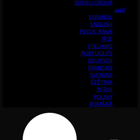
SOFICU GROUP
اللغة
ESPAÑOL
ENGLISH
РУССК. ЯЗЫК
中文
ITALIANO
PORTUGUÉS
DEUTSCH
FRANÇAIS
SVENSKA
ČEŠTINA
한국어
POLSKY
ROMÂNĂ