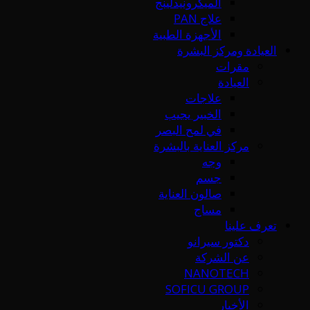
الميكرونيدلينج
علاج PAN
الأجهزة الطبية
العيادة ومركز البشرة
مقرات
العيادة
علاجات
الخبير يجيب
في لمح البصر
مركز العناية بالبشرة
وجه
جسم
صالون العناية
مساج
تعرف علينا
دكتور سيرانو
عن الشركة
NANOTECH
SOFICU GROUP
الأخبار