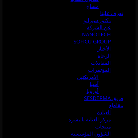
مساج
تعرف علينا
دكتور سيرانو
عن الشركة
NANOTECH
SOFICU GROUP
الأخبار
الرعاة
المقابلات
المؤتمرات
الأمريكتين
آسيا
أوروبا
فريق SESDERMA
مقاطع
العيادة
مركز العناية بالبشرة
منتجات
الشؤون المؤسسية