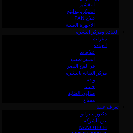
التقشير
الميكرونيدلينج
علاج PAN
الأجهزة الطبية
العيادة ومركز البشرة
مقرات
العيادة
علاجات
الخبير يجيب
في لمح البصر
مركز العناية بالبشرة
وجه
جسم
صالون العناية
مساج
تعرف علينا
دكتور سيرانو
عن الشركة
NANOTECH