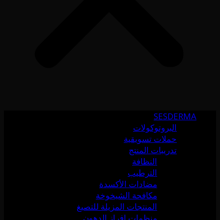
SESDERMA
البروتوكولات
حملات تسويقية
تدريبات المنتج
النظافة
الترطيب
مضادات الأكسدة
مكافحة الشيخوخة
المنتجات المزيلة للتصبغ
منظمات إفراز الدهون