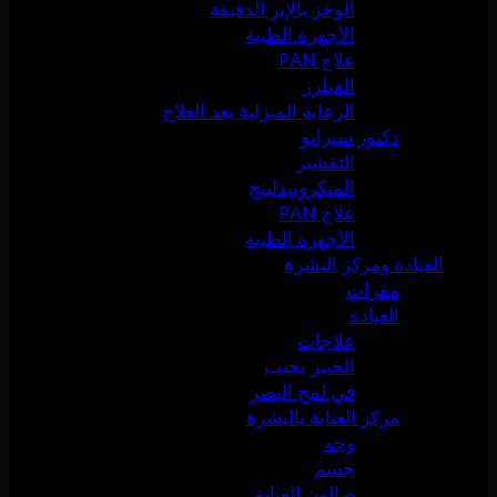
الوخز بالإبر الدقيقة
الأجهزة الطبية
علاج PAN
الفيلرز
الرعاية المنزلية بعد العلاج
دكتور سيرانو
التقشير
الميكرونيدلينج
علاج PAN
الأجهزة الطبية
العيادة ومركز البشرة
مقرات
العيادة
علاجات
الخبير يجيب
في لمح البصر
مركز العناية بالبشرة
وجه
جسم
صالون العناية