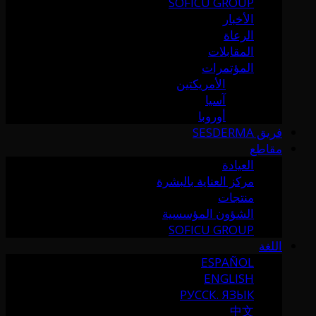
SOFICU GROUP
الأخبار
الرعاة
المقابلات
المؤتمرات
الأمريكتين
آسيا
أوروبا
فريق SESDERMA
مقاطع
العيادة
مركز العناية بالبشرة
منتجات
الشؤون المؤسسية
SOFICU GROUP
اللغة
ESPAÑOL
ENGLISH
РУССК. ЯЗЫК
中文