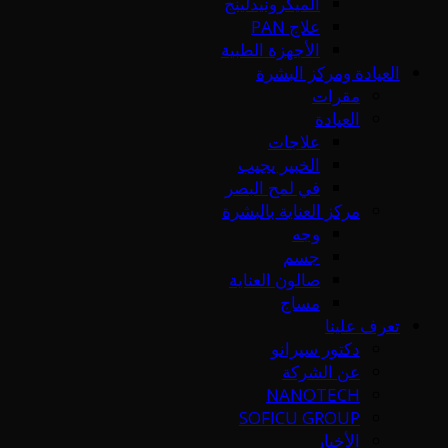
الميكرونيدلينج
علاج PAN
الأجهزة الطبية
العيادة ومركز البشرة
مقرات
العيادة
علاجات
الخبير يجيب
في لمح البصر
مركز العناية بالبشرة
وجه
جسم
صالون العناية
مساج
تعرف علينا
دكتور سيرانو
عن الشركة
NANOTECH
SOFICU GROUP
الأخبار