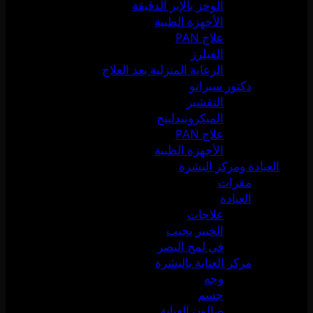
الوخز بالإبر الدقيقة
الأجهزة الطبية
علاج PAN
الفيلرز
الرعاية المنزلية بعد العلاج
دكتور سيرانو
التقشير
الميكرونيدلينج
علاج PAN
الأجهزة الطبية
العيادة ومركز البشرة
مقرات
العيادة
علاجات
الخبير يجيب
في لمح البصر
مركز العناية بالبشرة
وجه
جسم
صالون العناية