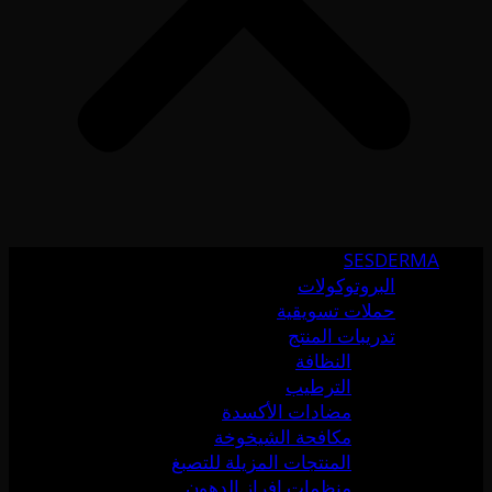
SESDERMA
البروتوكولات
حملات تسويقية
تدريبات المنتج
النظافة
الترطيب
مضادات الأكسدة
مكافحة الشيخوخة
المنتجات المزيلة للتصبغ
منظمات إفراز الدهون