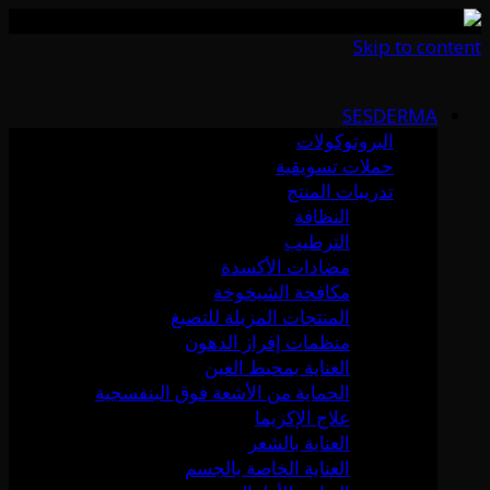
Skip to content
SESDERMA
البروتوكولات
حملات تسويقية
تدريبات المنتج
النظافة
الترطيب
مضادات الأكسدة
مكافحة الشيخوخة
المنتجات المزيلة للتصبغ
منظمات إفراز الدهون
العناية بمحيط العين
الحماية من الأشعة فوق البنفسجية
علاج الإكزيما
العناية بالشعر
العناية الخاصة بالجسم