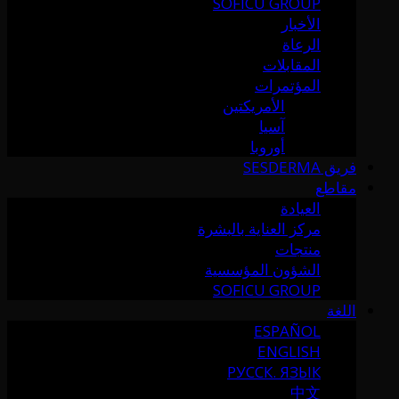
SOFICU GROUP
الأخبار
الرعاة
المقابلات
المؤتمرات
الأمريكتين
آسيا
أوروبا
فريق SESDERMA
مقاطع
العيادة
مركز العناية بالبشرة
منتجات
الشؤون المؤسسية
SOFICU GROUP
اللغة
ESPAÑOL
ENGLISH
РУССК. ЯЗЫК
中文