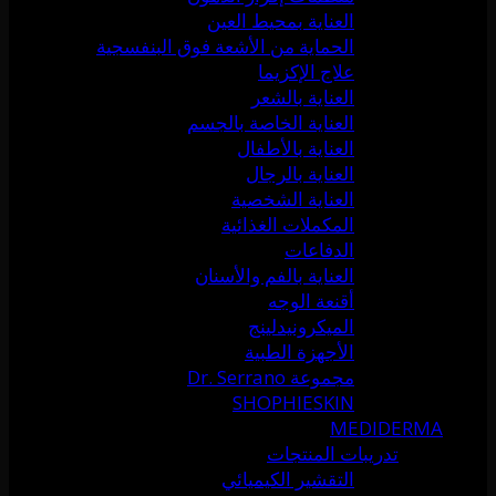
العناية بمحيط العين
الحماية من الأشعة فوق البنفسجية
علاج الإكزيما
العناية بالشعر
العناية الخاصة بالجسم
العناية بالأطفال
العناية بالرجال
العناية الشخصية
المكملات الغذائية
الدفاعات
العناية بالفم والأسنان
أقنعة الوجه
الميكرونيدلينج
الأجهزة الطبية
مجموعة Dr. Serrano
SHOPHIESKIN
MEDIDERMA
تدريبات المنتجات
التقشير الكيميائي