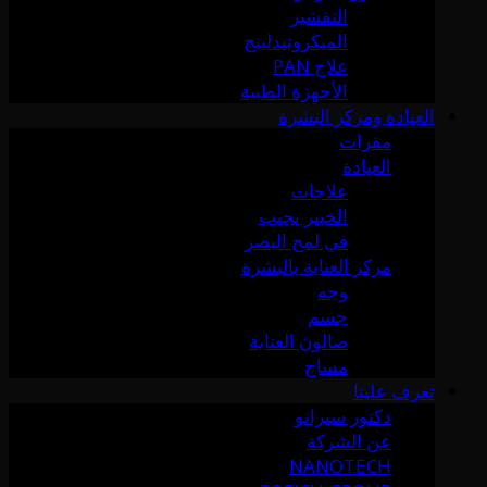
التقشير
الميكرونيدلينج
علاج PAN
الأجهزة الطبية
العيادة ومركز البشرة
مقرات
العيادة
علاجات
الخبير يجيب
في لمح البصر
مركز العناية بالبشرة
وجه
جسم
صالون العناية
مساج
تعرف علينا
دكتور سيرانو
عن الشركة
NANOTECH