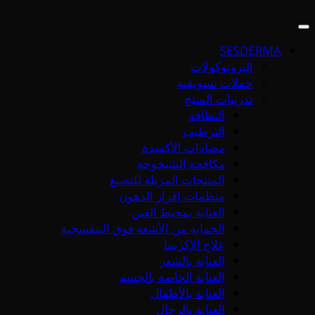
SESDERMA
البروتوكولات
حملات تسويقية
تدريبات المنتج
النظافة
الترطيب
مضادات الأكسدة
مكافحة الشيخوخة
المنتجات المزيلة للتصبغ
منظمات إفراز الدهون
العناية بمحيط العين
الحماية من الأشعة فوق البنفسجية
علاج الإكزيما
العناية بالشعر
العناية الخاصة بالجسم
العناية بالأطفال
العناية بالرجال