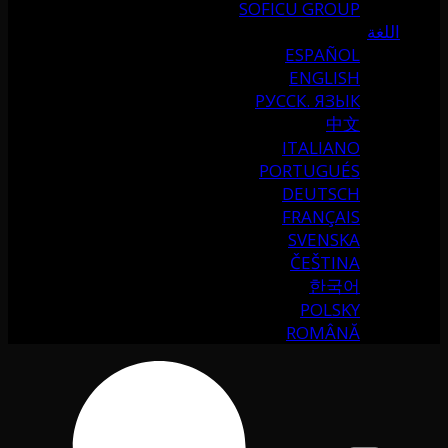
SOFICU GROUP
اللغة
ESPAÑOL
ENGLISH
РУССК. ЯЗЫК
中文
ITALIANO
PORTUGUÉS
DEUTSCH
FRANÇAIS
SVENSKA
ČEŠTINA
한국어
POLSKY
ROMÂNĂ