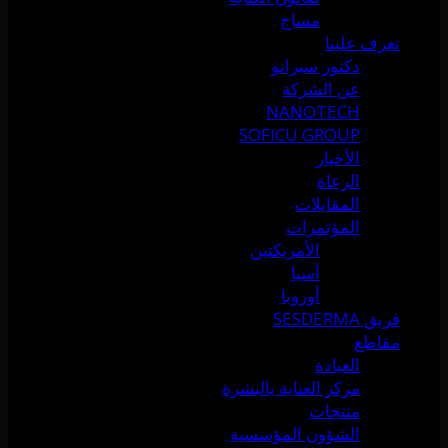
مساج
تعرف علينا
دكتور سيرانو
عن الشركة
NANOTECH
SOFICU GROUP
الأخبار
الرعاة
المقابلات
المؤتمرات
الأمريكتين
آسيا
أوروبا
فريق SESDERMA
مقاطع
العيادة
مركز العناية بالبشرة
منتجات
الشؤون المؤسسية