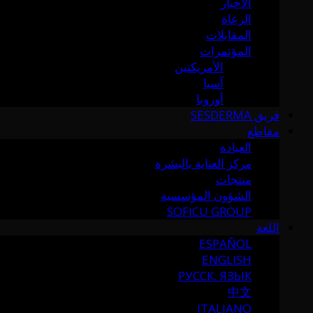
الأخبار
الرعاة
المقابلات
المؤتمرات
الأمريكتين
آسيا
أوروبا
فريق SESDERMA
مقاطع
العيادة
مركز العناية بالبشرة
منتجات
الشؤون المؤسسية
SOFICU GROUP
اللغة
ESPAÑOL
ENGLISH
РУССК. ЯЗЫК
中文
ITALIANO