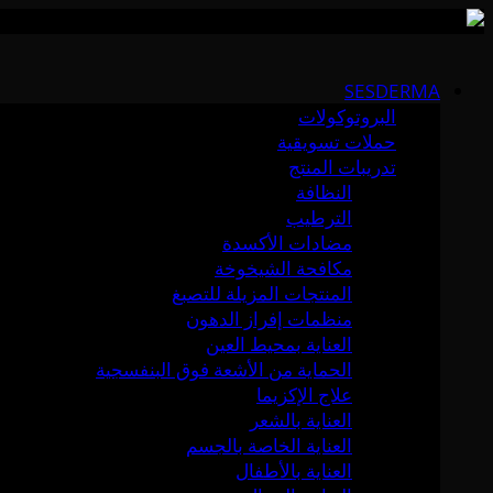
Skip
to
SESDERMA
content
البروتوكولات
حملات تسويقية
تدريبات المنتج
النظافة
الترطيب
مضادات الأكسدة
مكافحة الشيخوخة
المنتجات المزيلة للتصبغ
منظمات إفراز الدهون
العناية بمحيط العين
الحماية من الأشعة فوق البنفسجية
علاج الإكزيما
العناية بالشعر
العناية الخاصة بالجسم
العناية بالأطفال