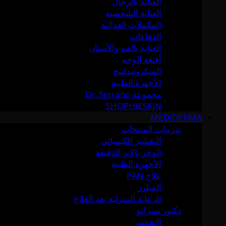
العناية بالرجال
العناية الشخصية
المكملات الغذائية
الدفاعات
العناية بالفم والأسنان
أقنعة الوجه
الميكرونيدلينج
الأجهزة الطبية
مجموعة Dr. Serrano
SHOPHIESKIN
MEDIDERMA
تدريبات المنتجات
التقشير الكيميائي
الوخز بالإبر الدقيقة
الأجهزة الطبية
علاج PAN
الفيلرز
الرعاية المنزلية بعد العلاج
دكتور سيرانو
التقشير