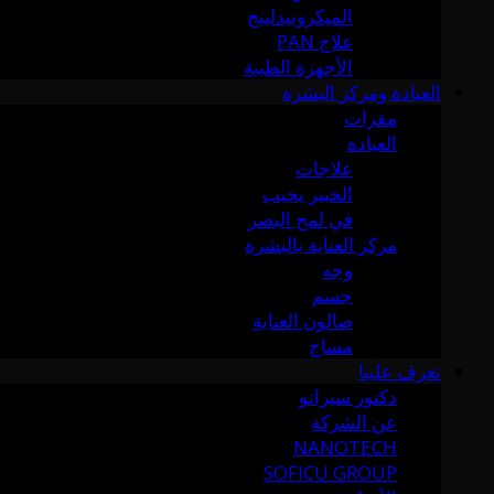
الميكرونيدلينج
علاج PAN
الأجهزة الطبية
العيادة ومركز البشرة
مقرات
العيادة
علاجات
الخبير يجيب
في لمح البصر
مركز العناية بالبشرة
وجه
جسم
صالون العناية
مساج
تعرف علينا
دكتور سيرانو
عن الشركة
NANOTECH
SOFICU GROUP