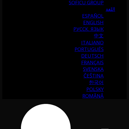
SOFICU GROUP
اللغة
ESPAÑOL
ENGLISH
РУССК. ЯЗЫК
中文
ITALIANO
PORTUGUÉS
DEUTSCH
FRANÇAIS
SVENSKA
ČEŠTINA
한국어
POLSKY
ROMÂNĂ