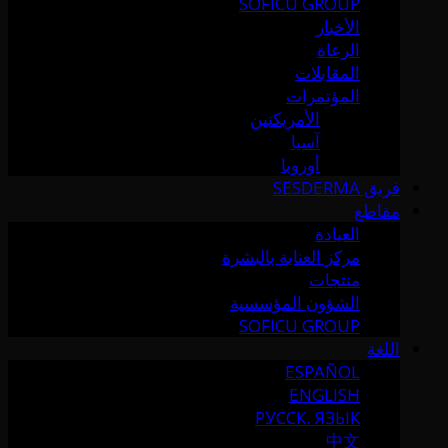
SOFICU GROUP
الأخبار
الرعاة
المقابلات
المؤتمرات
الأمريكتين
آسيا
أوروبا
فريق SESDERMA
مقاطع
العيادة
مركز العناية بالبشرة
منتجات
الشؤون المؤسسية
SOFICU GROUP
اللغة
ESPAÑOL
ENGLISH
РУССК. ЯЗЫК
中文