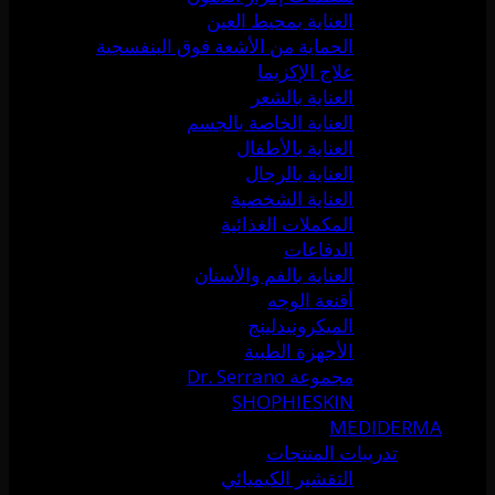
العناية بمحيط العين
الحماية من الأشعة فوق البنفسجية
علاج الإكزيما
العناية بالشعر
العناية الخاصة بالجسم
العناية بالأطفال
العناية بالرجال
العناية الشخصية
المكملات الغذائية
الدفاعات
العناية بالفم والأسنان
أقنعة الوجه
الميكرونيدلينج
الأجهزة الطبية
مجموعة Dr. Serrano
SHOPHIESKIN
MEDIDERMA
تدريبات المنتجات
التقشير الكيميائي