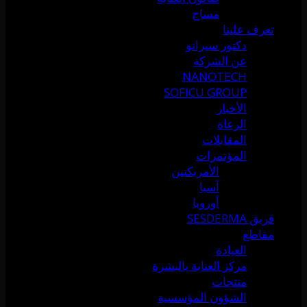
مساج
تعرف علينا
دكتور سيرانو
عن الشركة
NANOTECH
SOFICU GROUP
الأخبار
الرعاة
المقابلات
المؤتمرات
الأمريكتين
آسيا
أوروبا
فريق SESDERMA
مقاطع
العيادة
مركز العناية بالبشرة
منتجات
الشؤون المؤسسية