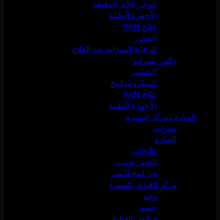
الوخز بالإبر الدقيقة
الأجهزة الطبية
علاج PAN
الفيلرز
الرعاية المنزلية بعد العلاج
دكتور سيرانو
التقشير
الميكرونيدلينج
علاج PAN
الأجهزة الطبية
العيادة ومركز البشرة
مقرات
العيادة
علاجات
الخبير يجيب
في لمح البصر
مركز العناية بالبشرة
وجه
جسم
صالون العناية