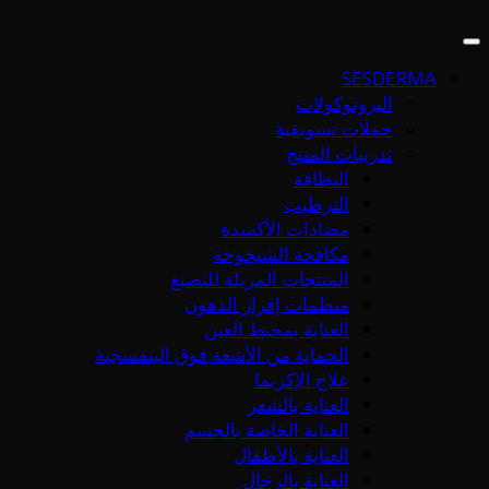
SESDERMA
البروتوكولات
حملات تسويقية
تدريبات المنتج
النظافة
الترطيب
مضادات الأكسدة
مكافحة الشيخوخة
المنتجات المزيلة للتصبغ
منظمات إفراز الدهون
العناية بمحيط العين
الحماية من الأشعة فوق البنفسجية
علاج الإكزيما
العناية بالشعر
العناية الخاصة بالجسم
العناية بالأطفال
العناية بالرجال