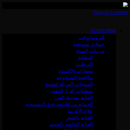
Skip to content
SESDERMA
البروتوكولات
حملات تسويقية
تدريبات المنتج
النظافة
الترطيب
مضادات الأكسدة
مكافحة الشيخوخة
المنتجات المزيلة للتصبغ
منظمات إفراز الدهون
العناية بمحيط العين
الحماية من الأشعة فوق البنفسجية
علاج الإكزيما
العناية بالشعر
العناية الخاصة بالجسم