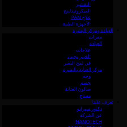
التقشير
الميكرونيدلينج
علاج PAN
الأجهزة الطبية
العيادة ومركز البشرة
مقرات
العيادة
علاجات
الخبير يجيب
في لمح البصر
مركز العناية بالبشرة
وجه
جسم
صالون العناية
مساج
تعرف علينا
دكتور سيرانو
عن الشركة
NANOTECH