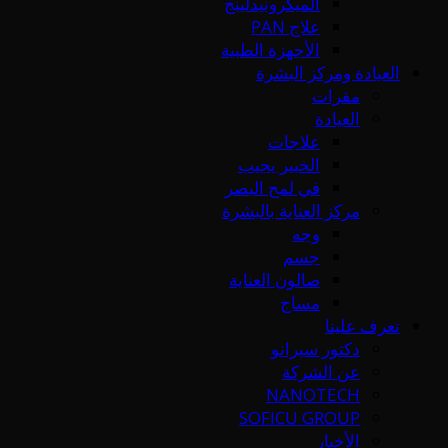
الميكرونيدلينج
علاج PAN
الأجهزة الطبية
العيادة ومركز البشرة
مقرات
العيادة
علاجات
الخبير يجيب
في لمح البصر
مركز العناية بالبشرة
وجه
جسم
صالون العناية
مساج
تعرف علينا
دكتور سيرانو
عن الشركة
NANOTECH
SOFICU GROUP
الأخبار