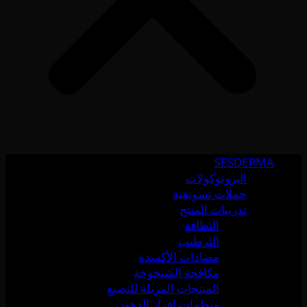
SESDERMA
البروتوكولات
حملات تسويقية
تدريبات المنتج
النظافة
الترطيب
مضادات الأكسدة
مكافحة الشيخوخة
المنتجات المزيلة للتصبغ
منظمات إفراز الدهون