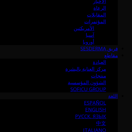
الأخبار
الرعاة
المقابلات
المؤتمرات
الأمريكتين
آسيا
أوروبا
فريق SESDERMA
مقاطع
العيادة
مركز العناية بالبشرة
منتجات
الشؤون المؤسسية
SOFICU GROUP
اللغة
ESPAÑOL
ENGLISH
РУССК. ЯЗЫК
中文
ITALIANO