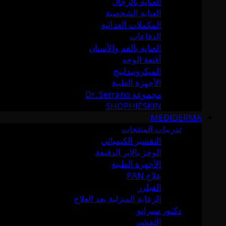
العناية بالرجال
العناية الشخصية
المكملات الغذائية
الدفاعات
العناية بالفم والأسنان
أقنعة الوجه
الميكرونيدلينج
الأجهزة الطبية
مجموعة Dr. Serrano
SHOPHIESKIN
MEDIDERMA
تدريبات المنتجات
التقشير الكيميائي
الوخز بالإبر الدقيقة
الأجهزة الطبية
علاج PAN
الفيلرز
الرعاية المنزلية بعد العلاج
دكتور سيرانو
التقشير