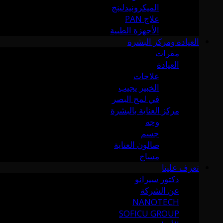
الميكرونيدلينج
علاج PAN
الأجهزة الطبية
العيادة ومركز البشرة
مقرات
العيادة
علاجات
الخبير يجيب
في لمح البصر
مركز العناية بالبشرة
وجه
جسم
صالون العناية
مساج
تعرف علينا
دكتور سيرانو
عن الشركة
NANOTECH
SOFICU GROUP