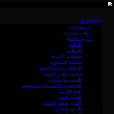
Skip
to
SESDERMA
content
البروتوكولات
حملات تسويقية
تدريبات المنتج
النظافة
الترطيب
مضادات الأكسدة
مكافحة الشيخوخة
المنتجات المزيلة للتصبغ
منظمات إفراز الدهون
العناية بمحيط العين
الحماية من الأشعة فوق البنفسجية
علاج الإكزيما
العناية بالشعر
العناية الخاصة بالجسم
العناية بالأطفال