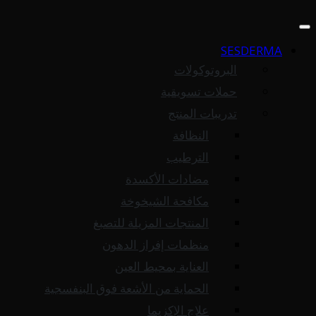
SESDERMA
البروتوكولات
حملات تسويقية
تدريبات المنتج
النظافة
الترطيب
مضادات الأكسدة
مكافحة الشيخوخة
المنتجات المزيلة للتصبغ
منظمات إفراز الدهون
العناية بمحيط العين
الحماية من الأشعة فوق البنفسجية
علاج الإكزيما