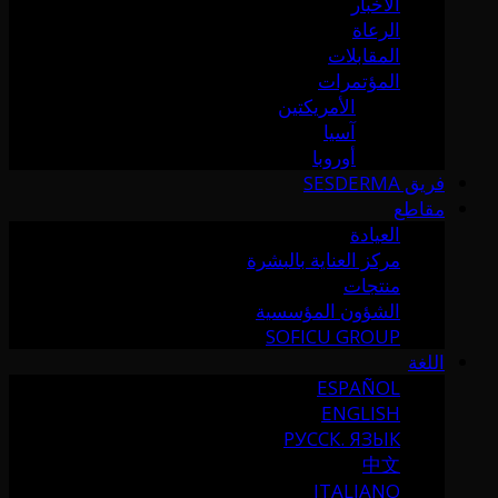
الأخبار
الرعاة
المقابلات
المؤتمرات
الأمريكتين
آسيا
أوروبا
فريق SESDERMA
مقاطع
العيادة
مركز العناية بالبشرة
منتجات
الشؤون المؤسسية
SOFICU GROUP
اللغة
ESPAÑOL
ENGLISH
РУССК. ЯЗЫК
中文
ITALIANO