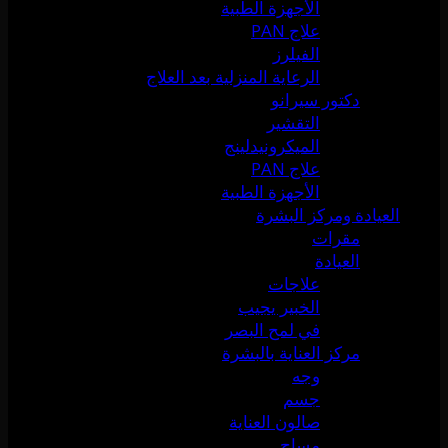
الأجهزة الطبية
علاج PAN
الفيلرز
الرعاية المنزلية بعد العلاج
دكتور سيرانو
التقشير
الميكرونيدلينج
علاج PAN
الأجهزة الطبية
العيادة ومركز البشرة
مقرات
العيادة
علاجات
الخبير يجيب
في لمح البصر
مركز العناية بالبشرة
وجه
جسم
صالون العناية
مساج