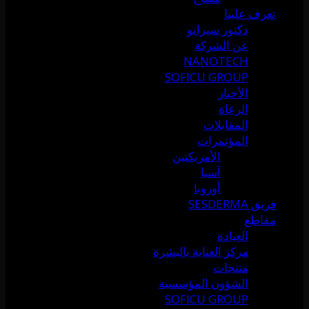
تعرف علينا
دكتور سيرانو
عن الشركة
NANOTECH
SOFICU GROUP
الأخبار
الرعاة
المقابلات
المؤتمرات
الأمريكتين
آسيا
أوروبا
فريق SESDERMA
مقاطع
العيادة
مركز العناية بالبشرة
منتجات
الشؤون المؤسسية
SOFICU GROUP