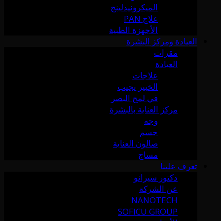
الميكرونيدلينج
علاج PAN
الأجهزة الطبية
العيادة ومركز البشرة
مقرات
العيادة
علاجات
الخبير يجيب
في لمح البصر
مركز العناية بالبشرة
وجه
جسم
صالون العناية
مساج
تعرف علينا
دكتور سيرانو
عن الشركة
NANOTECH
SOFICU GROUP