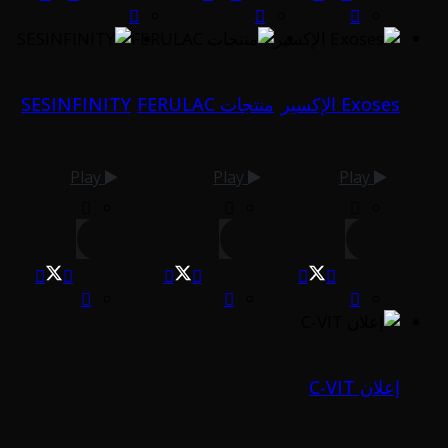
Exoses الإكسير
منتجات FERULAC
SESINFINITY
Play
Play
Play
إعلان C-VIT