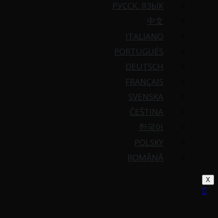
РУССК. ЯЗЫК
中文
ITALIANO
PORTUGUÉS
DEUTSCH
FRANÇAIS
SVENSKA
ČEŠTINA
한국어
POLSKY
ROMÂNĂ
X