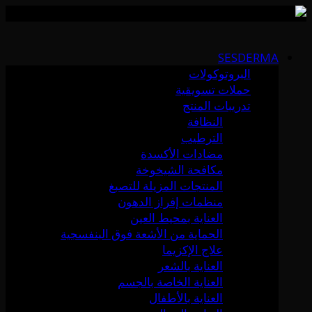
Skip
to
SESDERMA
content
البروتوكولات
حملات تسويقية
تدريبات المنتج
النظافة
الترطيب
مضادات الأكسدة
مكافحة الشيخوخة
المنتجات المزيلة للتصبغ
منظمات إفراز الدهون
العناية بمحيط العين
الحماية من الأشعة فوق البنفسجية
علاج الإكزيما
العناية بالشعر
العناية الخاصة بالجسم
العناية بالأطفال