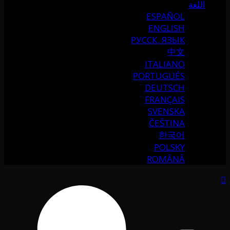
اللغة
ESPAÑOL
ENGLISH
РУССК. ЯЗЫК
中文
ITALIANO
PORTUGUÉS
DEUTSCH
FRANÇAIS
SVENSKA
ČEŠTINA
한국어
POLSKY
ROMÂNĂ