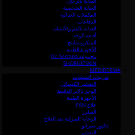
العناية بالرجال
العناية الشخصية
المكملات الغذائية
الدفاعات
العناية بالفم والأسنان
أقنعة الوجه
الميكرونيدلينج
الأجهزة الطبية
مجموعة Dr. Serrano
SHOPHIESKIN
MEDIDERMA
تدريبات المنتجات
التقشير الكيميائي
الوخز بالإبر الدقيقة
الأجهزة الطبية
علاج PAN
الفيلرز
الرعاية المنزلية بعد العلاج
دكتور سيرانو
التقشير