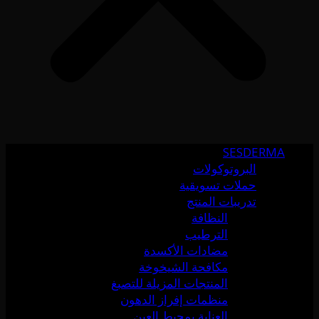
SESDERMA
البروتوكولات
حملات تسويقية
تدريبات المنتج
النظافة
الترطيب
مضادات الأكسدة
مكافحة الشيخوخة
المنتجات المزيلة للتصبغ
منظمات إفراز الدهون
العناية بمحيط العين