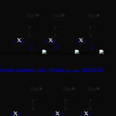
Play
Play
Play
SESCACAY
سيروم Ferulac
إعلان Sensyses Cleanser
Play
Play
Play