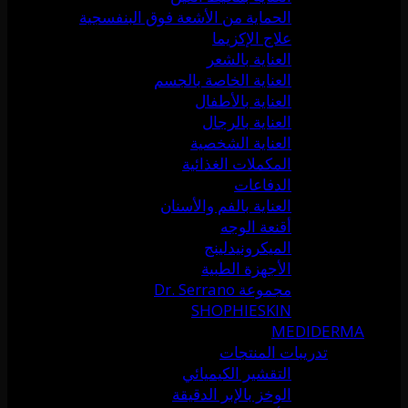
الحماية من الأشعة فوق البنفسجية
علاج الإكزيما
العناية بالشعر
العناية الخاصة بالجسم
العناية بالأطفال
العناية بالرجال
العناية الشخصية
المكملات الغذائية
الدفاعات
العناية بالفم والأسنان
أقنعة الوجه
الميكرونيدلينج
الأجهزة الطبية
مجموعة Dr. Serrano
SHOPHIESKIN
MEDIDERMA
تدريبات المنتجات
التقشير الكيميائي
الوخز بالإبر الدقيقة