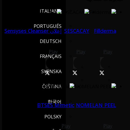
ITALIANO
PORTUGUÉS
Fillderma
SESCACAY
إعلان Sensyses Cleanser
DEUTSCH
Play
Play
Play
FRANÇAIS
SVENSKA
ČEŠTINA
한국어
BTSES Mimetic
NOMELAN PEEL
POLSKY
Play
Play