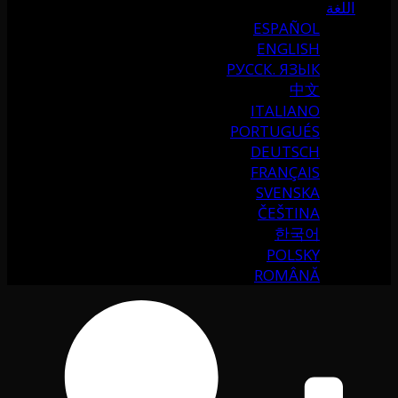
اللغة
ESPAÑOL
ENGLISH
РУССК. ЯЗЫК
中文
ITALIANO
PORTUGUÉS
DEUTSCH
FRANÇAIS
SVENSKA
ČEŠTINA
한국어
POLSKY
ROMÂNĂ