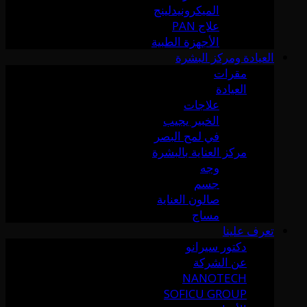
الميكرونيدلينج
علاج PAN
الأجهزة الطبية
العيادة ومركز البشرة
مقرات
العيادة
علاجات
الخبير يجيب
في لمح البصر
مركز العناية بالبشرة
وجه
جسم
صالون العناية
مساج
تعرف علينا
دكتور سيرانو
عن الشركة
NANOTECH
SOFICU GROUP