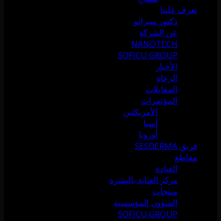
تعرف علينا
دكتور سيرانو
عن الشركة
NANOTECH
SOFICU GROUP
الأخبار
الرعاة
المقابلات
المؤتمرات
الأمريكتين
آسيا
أوروبا
فريق SESDERMA
مقاطع
العيادة
مركز العناية بالبشرة
منتجات
الشؤون المؤسسية
SOFICU GROUP