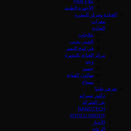
علاج PAN
الأجهزة الطبية
العيادة ومركز البشرة
مقرات
العيادة
علاجات
الخبير يجيب
في لمح البصر
مركز العناية بالبشرة
وجه
جسم
صالون العناية
مساج
تعرف علينا
دكتور سيرانو
عن الشركة
NANOTECH
SOFICU GROUP
الأخبار
الرعاة