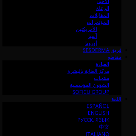
الأخبار
الرعاة
المقابلات
المؤتمرات
الأمريكتين
آسيا
أوروبا
فريق SESDERMA
مقاطع
العيادة
مركز العناية بالبشرة
منتجات
الشؤون المؤسسية
SOFICU GROUP
اللغة
ESPAÑOL
ENGLISH
РУССК. ЯЗЫК
中文
ITALIANO