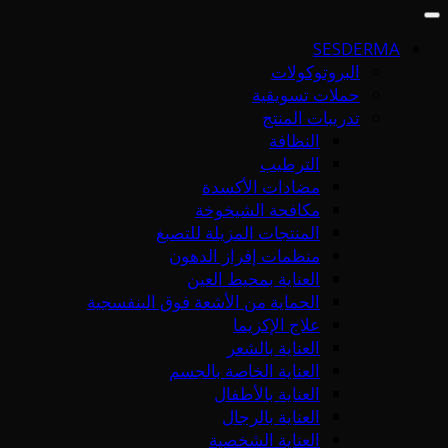
SESDERMA
البروتوكولات
حملات تسويقية
تدريبات المنتج
النظافة
الترطيب
مضادات الأكسدة
مكافحة الشيخوخة
المنتجات المزيلة للتصبغ
منظمات إفراز الدهون
العناية بمحيط العين
الحماية من الأشعة فوق البنفسجية
علاج الإكزيما
العناية بالشعر
العناية الخاصة بالجسم
العناية بالأطفال
العناية بالرجال
العناية الشخصية