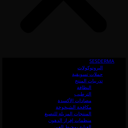
SESDERMA
البروتوكولات
حملات تسويقية
تدريبات المنتج
النظافة
الترطيب
مضادات الأكسدة
مكافحة الشيخوخة
المنتجات المزيلة للتصبغ
منظمات إفراز الدهون
العناية بمحيط العين