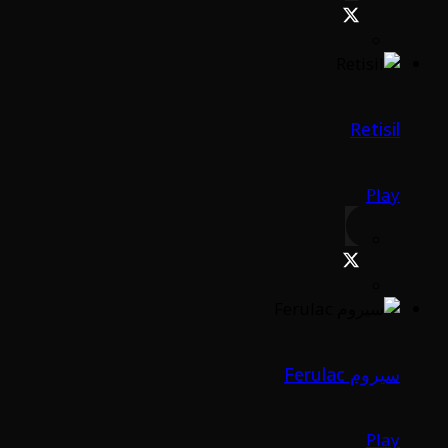
Retisil
Play
سيروم Ferulac
Play