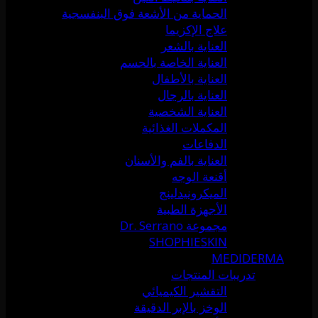
الحماية من الأشعة فوق البنفسجية
علاج الإكزيما
العناية بالشعر
العناية الخاصة بالجسم
العناية بالأطفال
العناية بالرجال
العناية الشخصية
المكملات الغذائية
الدفاعات
العناية بالفم والأسنان
أقنعة الوجه
الميكرونيدلينج
الأجهزة الطبية
مجموعة Dr. Serrano
SHOPHIESKIN
MEDIDERMA
تدريبات المنتجات
التقشير الكيميائي
الوخز بالإبر الدقيقة