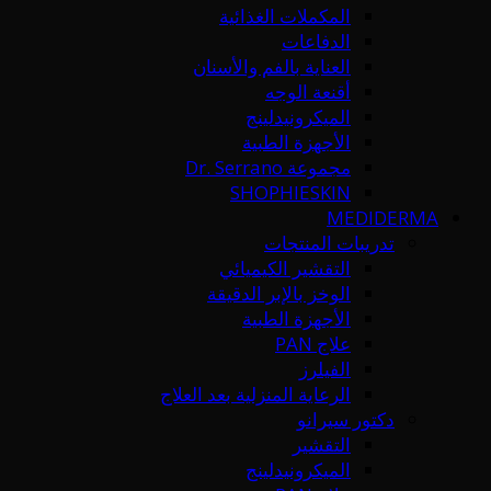
المكملات الغذائية
الدفاعات
العناية بالفم والأسنان
أقنعة الوجه
الميكرونيدلينج
الأجهزة الطبية
مجموعة Dr. Serrano
SHOPHIESKIN
MEDIDERMA
تدريبات المنتجات
التقشير الكيميائي
الوخز بالإبر الدقيقة
الأجهزة الطبية
علاج PAN
الفيلرز
الرعاية المنزلية بعد العلاج
دكتور سيرانو
التقشير
الميكرونيدلينج