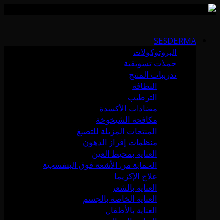
Skip
to
SESDERMA
content
البروتوكولات
حملات تسويقية
تدريبات المنتج
النظافة
الترطيب
مضادات الأكسدة
مكافحة الشيخوخة
المنتجات المزيلة للتصبغ
منظمات إفراز الدهون
العناية بمحيط العين
الحماية من الأشعة فوق البنفسجية
علاج الإكزيما
العناية بالشعر
العناية الخاصة بالجسم
العناية بالأطفال