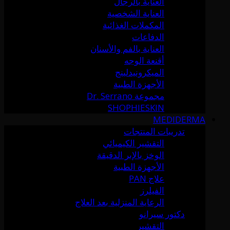
العناية بالرجال
العناية الشخصية
المكملات الغذائية
الدفاعات
العناية بالفم والأسنان
أقنعة الوجه
الميكرونيدلينج
الأجهزة الطبية
مجموعة Dr. Serrano
SHOPHIESKIN
MEDIDERMA
تدريبات المنتجات
التقشير الكيميائي
الوخز بالإبر الدقيقة
الأجهزة الطبية
علاج PAN
الفيلرز
الرعاية المنزلية بعد العلاج
دكتور سيرانو
التقشير