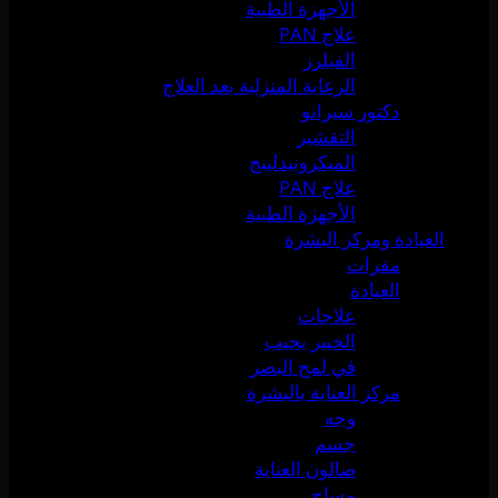
الأجهزة الطبية
علاج PAN
الفيلرز
الرعاية المنزلية بعد العلاج
دكتور سيرانو
التقشير
الميكرونيدلينج
علاج PAN
الأجهزة الطبية
العيادة ومركز البشرة
مقرات
العيادة
علاجات
الخبير يجيب
في لمح البصر
مركز العناية بالبشرة
وجه
جسم
صالون العناية
مساج