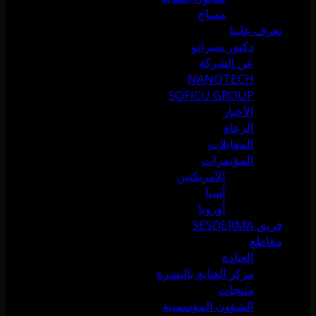
مساج
تعرف علينا
دكتور سيرانو
عن الشركة
NANOTECH
SOFICU GROUP
الأخبار
الرعاة
المقابلات
المؤتمرات
الأمريكتين
آسيا
أوروبا
فريق SESDERMA
مقاطع
العيادة
مركز العناية بالبشرة
منتجات
الشؤون المؤسسية