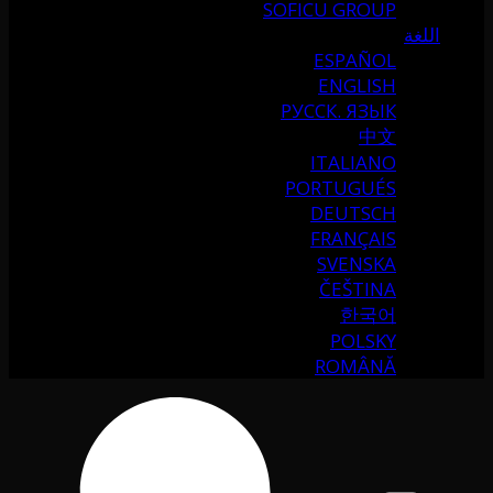
SOFICU GROUP
اللغة
ESPAÑOL
ENGLISH
РУССК. ЯЗЫК
中文
ITALIANO
PORTUGUÉS
DEUTSCH
FRANÇAIS
SVENSKA
ČEŠTINA
한국어
POLSKY
ROMÂNĂ