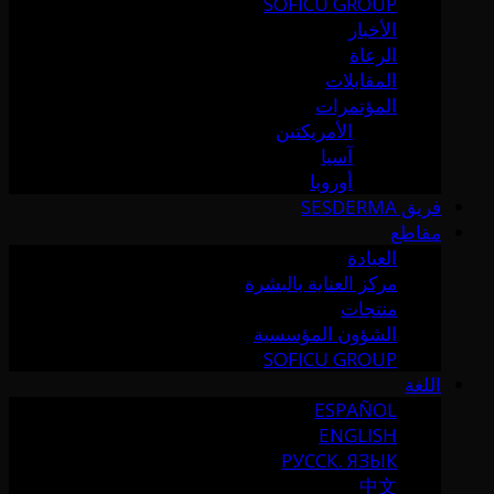
SOFICU GROUP
الأخبار
الرعاة
المقابلات
المؤتمرات
الأمريكتين
آسيا
أوروبا
فريق SESDERMA
مقاطع
العيادة
مركز العناية بالبشرة
منتجات
الشؤون المؤسسية
SOFICU GROUP
اللغة
ESPAÑOL
ENGLISH
РУССК. ЯЗЫК
中文