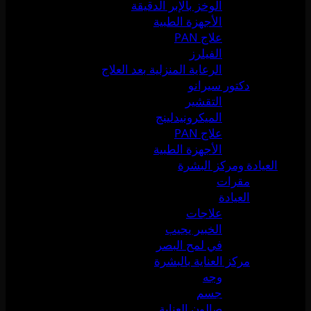
الوخز بالإبر الدقيقة
الأجهزة الطبية
علاج PAN
الفيلرز
الرعاية المنزلية بعد العلاج
دكتور سيرانو
التقشير
الميكرونيدلينج
علاج PAN
الأجهزة الطبية
العيادة ومركز البشرة
مقرات
العيادة
علاجات
الخبير يجيب
في لمح البصر
مركز العناية بالبشرة
وجه
جسم
صالون العناية