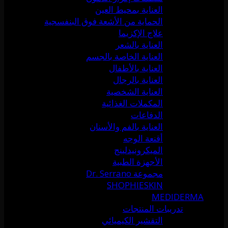
العناية بمحيط العين
الحماية من الأشعة فوق البنفسجية
علاج الإكزيما
العناية بالشعر
العناية الخاصة بالجسم
العناية بالأطفال
العناية بالرجال
العناية الشخصية
المكملات الغذائية
الدفاعات
العناية بالفم والأسنان
أقنعة الوجه
الميكرونيدلينج
الأجهزة الطبية
مجموعة Dr. Serrano
SHOPHIESKIN
MEDIDERMA
تدريبات المنتجات
التقشير الكيميائي