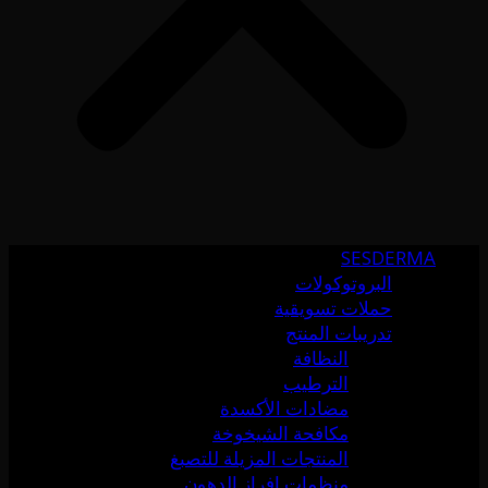
SESDERMA
البروتوكولات
حملات تسويقية
تدريبات المنتج
النظافة
الترطيب
مضادات الأكسدة
مكافحة الشيخوخة
المنتجات المزيلة للتصبغ
منظمات إفراز الدهون