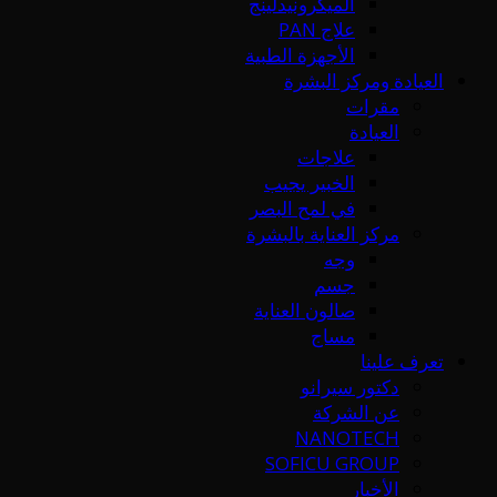
الميكرونيدلينج
علاج PAN
الأجهزة الطبية
العيادة ومركز البشرة
مقرات
العيادة
علاجات
الخبير يجيب
في لمح البصر
مركز العناية بالبشرة
وجه
جسم
صالون العناية
مساج
تعرف علينا
دكتور سيرانو
عن الشركة
NANOTECH
SOFICU GROUP
الأخبار