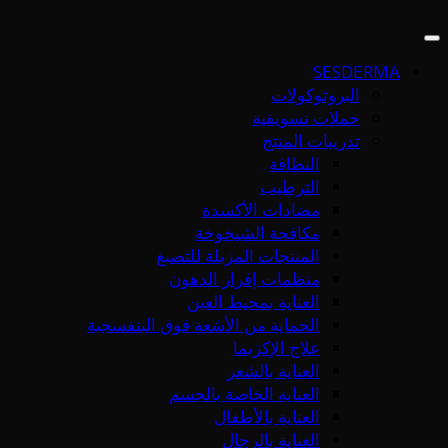
SESDERMA
البروتوكولات
حملات تسويقية
تدريبات المنتج
النظافة
الترطيب
مضادات الأكسدة
مكافحة الشيخوخة
المنتجات المزيلة للتصبغ
منظمات إفراز الدهون
العناية بمحيط العين
الحماية من الأشعة فوق البنفسجية
علاج الإكزيما
العناية بالشعر
العناية الخاصة بالجسم
العناية بالأطفال
العناية بالرجال