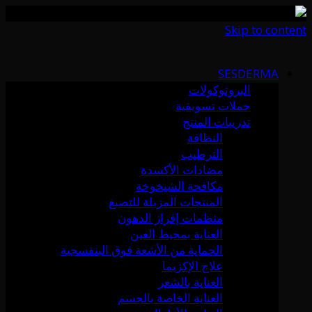
Skip to content
SESDERMA
البروتوكولات
حملات تسويقية
تدريبات المنتج
النظافة
الترطيب
مضادات الأكسدة
مكافحة الشيخوخة
المنتجات المزيلة للتصبغ
منظمات إفراز الدهون
العناية بمحيط العين
الحماية من الأشعة فوق البنفسجية
علاج الإكزيما
العناية بالشعر
العناية الخاصة بالجسم