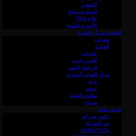
التقشير
الميكرونيدلينج
علاج PAN
الأجهزة الطبية
العيادة ومركز البشرة
مقرات
العيادة
علاجات
الخبير يجيب
في لمح البصر
مركز العناية بالبشرة
وجه
جسم
صالون العناية
مساج
تعرف علينا
دكتور سيرانو
عن الشركة
NANOTECH