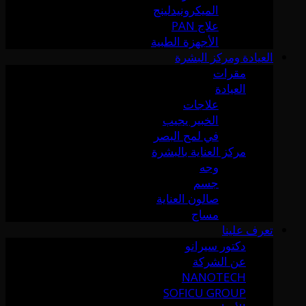
الميكرونيدلينج
علاج PAN
الأجهزة الطبية
العيادة ومركز البشرة
مقرات
العيادة
علاجات
الخبير يجيب
في لمح البصر
مركز العناية بالبشرة
وجه
جسم
صالون العناية
مساج
تعرف علينا
دكتور سيرانو
عن الشركة
NANOTECH
SOFICU GROUP