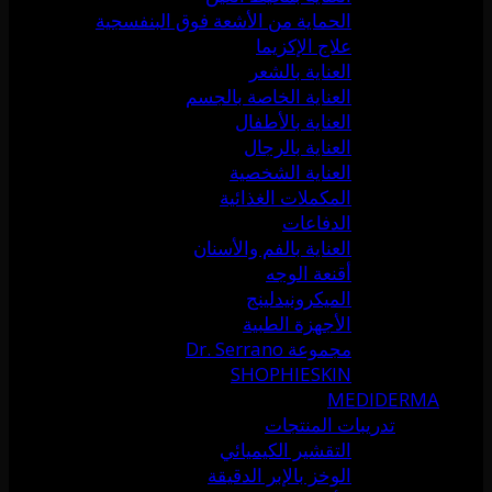
الحماية من الأشعة فوق البنفسجية
علاج الإكزيما
العناية بالشعر
العناية الخاصة بالجسم
العناية بالأطفال
العناية بالرجال
العناية الشخصية
المكملات الغذائية
الدفاعات
العناية بالفم والأسنان
أقنعة الوجه
الميكرونيدلينج
الأجهزة الطبية
مجموعة Dr. Serrano
SHOPHIESKIN
MEDIDERMA
تدريبات المنتجات
التقشير الكيميائي
الوخز بالإبر الدقيقة