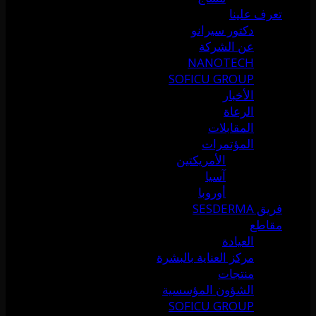
تعرف علينا
دكتور سيرانو
عن الشركة
NANOTECH
SOFICU GROUP
الأخبار
الرعاة
المقابلات
المؤتمرات
الأمريكتين
آسيا
أوروبا
فريق SESDERMA
مقاطع
العيادة
مركز العناية بالبشرة
منتجات
الشؤون المؤسسية
SOFICU GROUP