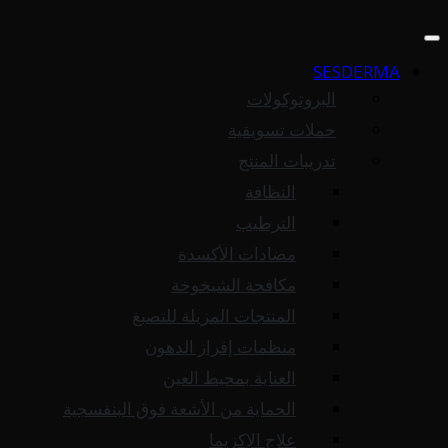
SESDERMA
البروتوكولات
حملات تسويقية
تدريبات المنتج
النظافة
الترطيب
مضادات الأكسدة
مكافحة الشيخوخة
المنتجات المزيلة للتصبغ
منظمات إفراز الدهون
العناية بمحيط العين
الحماية من الأشعة فوق البنفسجية
علاج الإكزيما