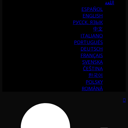
اللغة
ESPAÑOL
ENGLISH
РУССК. ЯЗЫК
中文
ITALIANO
PORTUGUÉS
DEUTSCH
FRANÇAIS
SVENSKA
ČEŠTINA
한국어
POLSKY
ROMÂNĂ