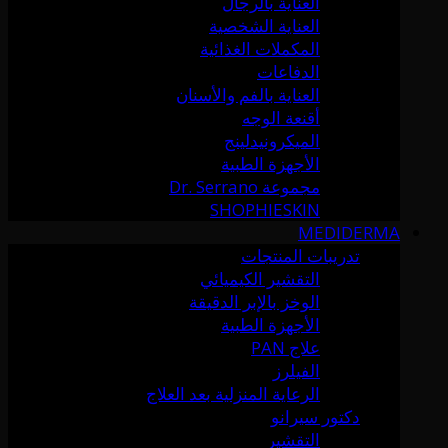
العناية بالرجال
العناية الشخصية
المكملات الغذائية
الدفاعات
العناية بالفم والأسنان
أقنعة الوجه
الميكرونيدلينج
الأجهزة الطبية
مجموعة Dr. Serrano
SHOPHIESKIN
MEDIDERMA
تدريبات المنتجات
التقشير الكيميائي
الوخز بالإبر الدقيقة
الأجهزة الطبية
علاج PAN
الفيلرز
الرعاية المنزلية بعد العلاج
دكتور سيرانو
التقشير