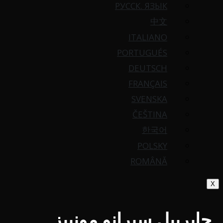
РУССК. ЯЗЫК
中文
ITALIANO
PORTUGUÉS
DEUTSCH
FRANÇAIS
SVENSKA
ČEŠTINA
한국어
POLSKY
ROMÂNĂ
X
جابرييل سيرانو مونييز