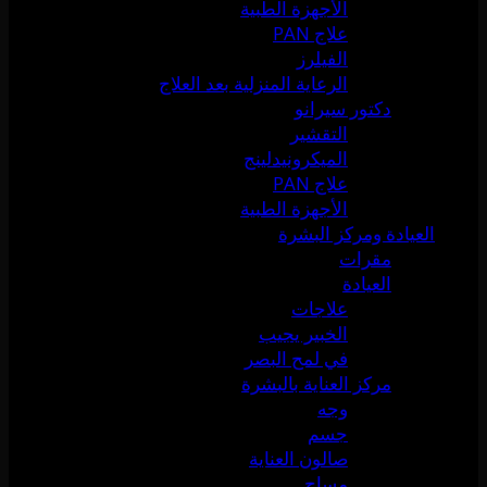
الأجهزة الطبية
علاج PAN
الفيلرز
الرعاية المنزلية بعد العلاج
دكتور سيرانو
التقشير
الميكرونيدلينج
علاج PAN
الأجهزة الطبية
العيادة ومركز البشرة
مقرات
العيادة
علاجات
الخبير يجيب
في لمح البصر
مركز العناية بالبشرة
وجه
جسم
صالون العناية
مساج