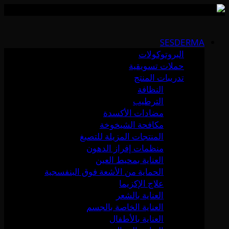
Skip
to
SESDERMA
content
البروتوكولات
حملات تسويقية
تدريبات المنتج
النظافة
الترطيب
مضادات الأكسدة
مكافحة الشيخوخة
المنتجات المزيلة للتصبغ
منظمات إفراز الدهون
العناية بمحيط العين
الحماية من الأشعة فوق البنفسجية
علاج الإكزيما
العناية بالشعر
العناية الخاصة بالجسم
العناية بالأطفال