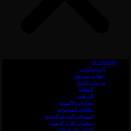
SESDERMA
البروتوكولات
حملات تسويقية
تدريبات المنتج
النظافة
الترطيب
مضادات الأكسدة
مكافحة الشيخوخة
المنتجات المزيلة للتصبغ
منظمات إفراز الدهون
العناية بمحيط العين