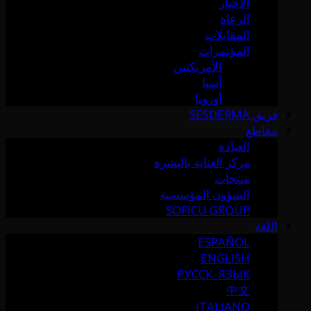
الأخبار
الرعاة
المقابلات
المؤتمرات
الأمريكتين
آسيا
أوروبا
فريق SESDERMA
مقاطع
العيادة
مركز العناية بالبشرة
منتجات
الشؤون المؤسسية
SOFICU GROUP
اللغة
ESPAÑOL
ENGLISH
РУССК. ЯЗЫК
中文
ITALIANO