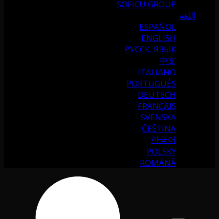
SOFICU GROUP
اللغة
ESPAÑOL
ENGLISH
РУССК. ЯЗЫК
中文
ITALIANO
PORTUGUÉS
DEUTSCH
FRANÇAIS
SVENSKA
ČEŠTINA
한국어
POLSKY
ROMÂNĂ