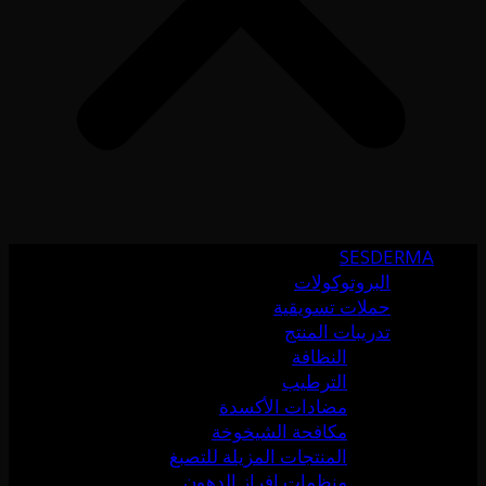
SESDERMA
البروتوكولات
حملات تسويقية
تدريبات المنتج
النظافة
الترطيب
مضادات الأكسدة
مكافحة الشيخوخة
المنتجات المزيلة للتصبغ
منظمات إفراز الدهون