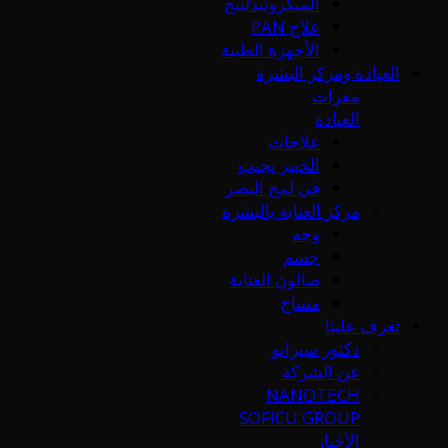
الميكرونيدلينج
علاج PAN
الأجهزة الطبية
العيادة ومركز البشرة
مقرات
العيادة
علاجات
الخبير يجيب
في لمح البصر
مركز العناية بالبشرة
وجه
جسم
صالون العناية
مساج
تعرف علينا
دكتور سيرانو
عن الشركة
NANOTECH
SOFICU GROUP
الأخبار