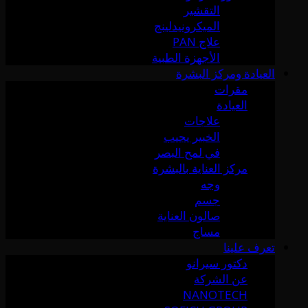
التقشير
الميكرونيدلينج
علاج PAN
الأجهزة الطبية
العيادة ومركز البشرة
مقرات
العيادة
علاجات
الخبير يجيب
في لمح البصر
مركز العناية بالبشرة
وجه
جسم
صالون العناية
مساج
تعرف علينا
دكتور سيرانو
عن الشركة
NANOTECH