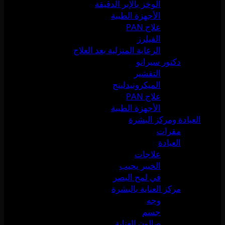
الوخز بالإبر الدقيقة
الأجهزة الطبية
علاج PAN
الفيلرز
الرعاية المنزلية بعد العلاج
دكتور سيرانو
التقشير
الميكرونيدلينج
علاج PAN
الأجهزة الطبية
العيادة ومركز البشرة
مقرات
العيادة
علاجات
الخبير يجيب
في لمح البصر
مركز العناية بالبشرة
وجه
جسم
صالون العناية