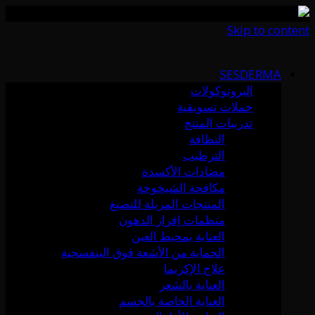
Skip to content
SESDERMA
البروتوكولات
حملات تسويقية
تدريبات المنتج
النظافة
الترطيب
مضادات الأكسدة
مكافحة الشيخوخة
المنتجات المزيلة للتصبغ
منظمات إفراز الدهون
العناية بمحيط العين
الحماية من الأشعة فوق البنفسجية
علاج الإكزيما
العناية بالشعر
العناية الخاصة بالجسم