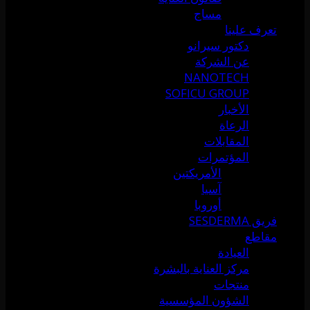
مساج
تعرف علينا
دكتور سيرانو
عن الشركة
NANOTECH
SOFICU GROUP
الأخبار
الرعاة
المقابلات
المؤتمرات
الأمريكتين
آسيا
أوروبا
فريق SESDERMA
مقاطع
العيادة
مركز العناية بالبشرة
منتجات
الشؤون المؤسسية