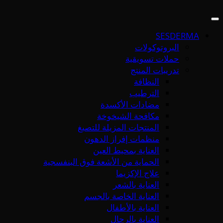
SESDERMA
البروتوكولات
حملات تسويقية
تدريبات المنتج
النظافة
الترطيب
مضادات الأكسدة
مكافحة الشيخوخة
المنتجات المزيلة للتصبغ
منظمات إفراز الدهون
العناية بمحيط العين
الحماية من الأشعة فوق البنفسجية
علاج الإكزيما
العناية بالشعر
العناية الخاصة بالجسم
العناية بالأطفال
العناية بالرجال