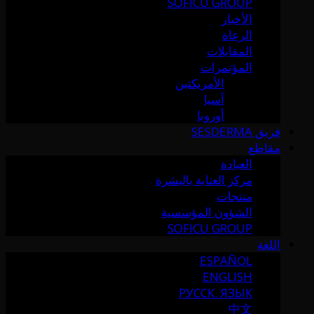
SOFICU GROUP
الأخبار
الرعاة
المقابلات
المؤتمرات
الأمريكتين
آسيا
أوروبا
فريق SESDERMA
مقاطع
العيادة
مركز العناية بالبشرة
منتجات
الشؤون المؤسسية
SOFICU GROUP
اللغة
ESPAÑOL
ENGLISH
РУССК. ЯЗЫК
中文