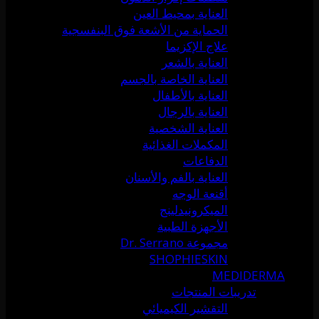
العناية بمحيط العين
الحماية من الأشعة فوق البنفسجية
علاج الإكزيما
العناية بالشعر
العناية الخاصة بالجسم
العناية بالأطفال
العناية بالرجال
العناية الشخصية
المكملات الغذائية
الدفاعات
العناية بالفم والأسنان
أقنعة الوجه
الميكرونيدلينج
الأجهزة الطبية
مجموعة Dr. Serrano
SHOPHIESKIN
MEDIDERMA
تدريبات المنتجات
التقشير الكيميائي