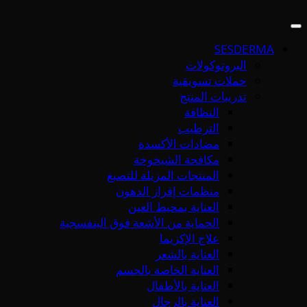
SESDERMA
البروتوكولات
حملات تسويقية
تدريبات المنتج
النظافة
الترطيب
مضادات الأكسدة
مكافحة الشيخوخة
المنتجات المزيلة للتصبغ
منظمات إفراز الدهون
العناية بمحيط العين
الحماية من الأشعة فوق البنفسجية
علاج الإكزيما
العناية بالشعر
العناية الخاصة بالجسم
العناية بالأطفال
العناية بالرجال