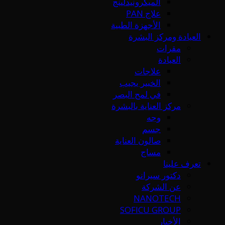
الميكرونيدلينج
علاج PAN
الأجهزة الطبية
العيادة ومركز البشرة
مقرات
العيادة
علاجات
الخبير يجيب
في لمح البصر
مركز العناية بالبشرة
وجه
جسم
صالون العناية
مساج
تعرف علينا
دكتور سيرانو
عن الشركة
NANOTECH
SOFICU GROUP
الأخبار