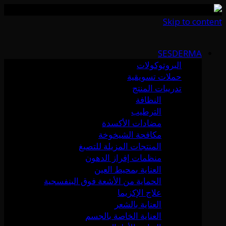
Skip to content
SESDERMA
البروتوكولات
حملات تسويقية
تدريبات المنتج
النظافة
الترطيب
مضادات الأكسدة
مكافحة الشيخوخة
المنتجات المزيلة للتصبغ
منظمات إفراز الدهون
العناية بمحيط العين
الحماية من الأشعة فوق البنفسجية
علاج الإكزيما
العناية بالشعر
العناية الخاصة بالجسم