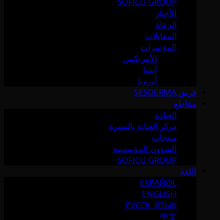
SOFICU GROUP
الأخبار
الرعاة
المقابلات
المؤتمرات
الأمريكتين
آسيا
أوروبا
فريق SESDERMA
مقاطع
العيادة
مركز العناية بالبشرة
منتجات
الشؤون المؤسسية
SOFICU GROUP
اللغة
ESPAÑOL
ENGLISH
РУССК. ЯЗЫК
中文