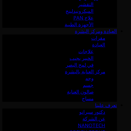
التقشير
الميكرونيدلينج
علاج PAN
الأجهزة الطبية
العيادة ومركز البشرة
مقرات
العيادة
علاجات
الخبير يجيب
في لمح البصر
مركز العناية بالبشرة
وجه
جسم
صالون العناية
مساج
تعرف علينا
دكتور سيرانو
عن الشركة
NANOTECH