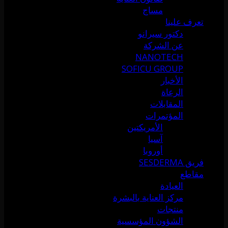
مساج
تعرف علينا
دكتور سيرانو
عن الشركة
NANOTECH
SOFICU GROUP
الأخبار
الرعاة
المقابلات
المؤتمرات
الأمريكتين
آسيا
أوروبا
فريق SESDERMA
مقاطع
العيادة
مركز العناية بالبشرة
منتجات
الشؤون المؤسسية