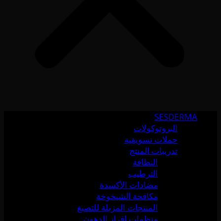
SESDERMA
البروتوكولات
حملات تسويقية
تدريبات المنتج
النظافة
الترطيب
مضادات الأكسدة
مكافحة الشيخوخة
المنتجات المزيلة للتصبغ
منظمات إفراز الدهون