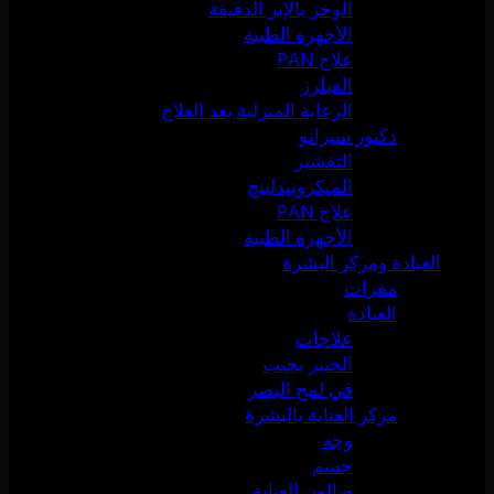
الوخز بالإبر الدقيقة
الأجهزة الطبية
علاج PAN
الفيلرز
الرعاية المنزلية بعد العلاج
دكتور سيرانو
التقشير
الميكرونيدلينج
علاج PAN
الأجهزة الطبية
العيادة ومركز البشرة
مقرات
العيادة
علاجات
الخبير يجيب
في لمح البصر
مركز العناية بالبشرة
وجه
جسم
صالون العناية