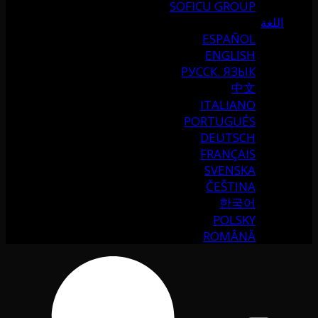
SOFICU GROUP
اللغة
ESPAÑOL
ENGLISH
РУССК. ЯЗЫК
中文
ITALIANO
PORTUGUÉS
DEUTSCH
FRANÇAIS
SVENSKA
ČEŠTINA
한국어
POLSKY
ROMÂNĂ