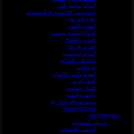
العناية بمحيط العين
الحماية من الأشعة فوق البنفسجية
علاج الإكزيما
العناية بالشعر
العناية الخاصة بالجسم
العناية بالأطفال
العناية بالرجال
العناية الشخصية
المكملات الغذائية
الدفاعات
العناية بالفم والأسنان
أقنعة الوجه
الميكرونيدلينج
الأجهزة الطبية
مجموعة Dr. Serrano
SHOPHIESKIN
MEDIDERMA
تدريبات المنتجات
التقشير الكيميائي