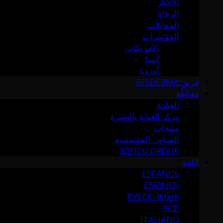
الأخبار
الرعاة
المقابلات
المؤتمرات
الأمريكتين
آسيا
أوروبا
فريق SESDERMA
مقاطع
العيادة
مركز العناية بالبشرة
منتجات
الشؤون المؤسسية
SOFICU GROUP
اللغة
ESPAÑOL
ENGLISH
РУССК. ЯЗЫК
中文
ITALIANO