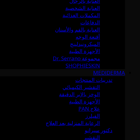
العناية بالرجال
العناية الشخصية
المكملات الغذائية
الدفاعات
العناية بالفم والأسنان
أقنعة الوجه
الميكرونيدلينج
الأجهزة الطبية
مجموعة Dr. Serrano
SHOPHIESKIN
MEDIDERMA
تدريبات المنتجات
التقشير الكيميائي
الوخز بالإبر الدقيقة
الأجهزة الطبية
علاج PAN
الفيلرز
الرعاية المنزلية بعد العلاج
دكتور سيرانو
التقشير