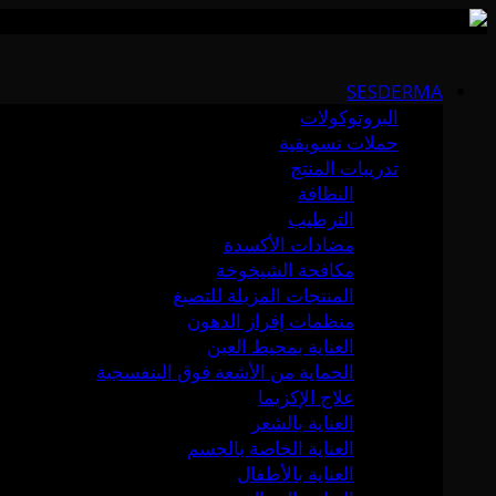
Skip
to
SESDERMA
content
البروتوكولات
حملات تسويقية
تدريبات المنتج
النظافة
الترطيب
مضادات الأكسدة
مكافحة الشيخوخة
المنتجات المزيلة للتصبغ
منظمات إفراز الدهون
العناية بمحيط العين
الحماية من الأشعة فوق البنفسجية
علاج الإكزيما
العناية بالشعر
العناية الخاصة بالجسم
العناية بالأطفال