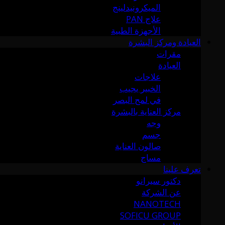
الميكرونيدلينج
علاج PAN
الأجهزة الطبية
العيادة ومركز البشرة
مقرات
العيادة
علاجات
الخبير يجيب
في لمح البصر
مركز العناية بالبشرة
وجه
جسم
صالون العناية
مساج
تعرف علينا
دكتور سيرانو
عن الشركة
NANOTECH
SOFICU GROUP