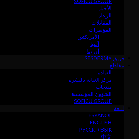
SOFICU GROUP
الأخبار
الرعاة
المقابلات
المؤتمرات
الأمريكتين
آسيا
أوروبا
فريق SESDERMA
مقاطع
العيادة
مركز العناية بالبشرة
منتجات
الشؤون المؤسسية
SOFICU GROUP
اللغة
ESPAÑOL
ENGLISH
РУССК. ЯЗЫК
中文