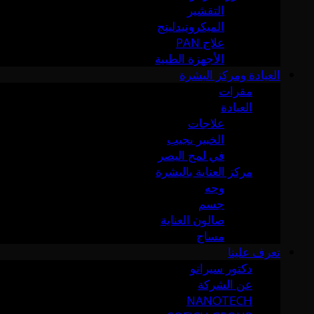
التقشير
الميكرونيدلينج
علاج PAN
الأجهزة الطبية
العيادة ومركز البشرة
مقرات
العيادة
علاجات
الخبير يجيب
في لمح البصر
مركز العناية بالبشرة
وجه
جسم
صالون العناية
مساج
تعرف علينا
دكتور سيرانو
عن الشركة
NANOTECH