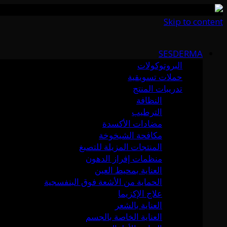
Skip to content
SESDERMA
البروتوكولات
حملات تسويقية
تدريبات المنتج
النظافة
الترطيب
مضادات الأكسدة
مكافحة الشيخوخة
المنتجات المزيلة للتصبغ
منظمات إفراز الدهون
العناية بمحيط العين
الحماية من الأشعة فوق البنفسجية
علاج الإكزيما
العناية بالشعر
العناية الخاصة بالجسم