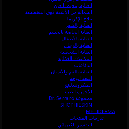
العناية بمحيط العين
الحماية من الأشعة فوق البنفسجية
علاج الإكزيما
العناية بالشعر
العناية الخاصة بالجسم
العناية بالأطفال
العناية بالرجال
العناية الشخصية
المكملات الغذائية
الدفاعات
العناية بالفم والأسنان
أقنعة الوجه
الميكرونيدلينج
الأجهزة الطبية
مجموعة Dr. Serrano
SHOPHIESKIN
MEDIDERMA
تدريبات المنتجات
التقشير الكيميائي