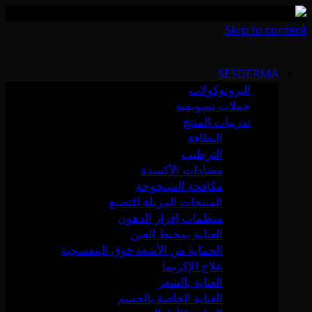
Skip to content
SESDERMA
البروتوكولات
حملات تسويقية
تدريبات المنتج
النظافة
الترطيب
مضادات الأكسدة
مكافحة الشيخوخة
المنتجات المزيلة للتصبغ
منظمات إفراز الدهون
العناية بمحيط العين
الحماية من الأشعة فوق البنفسجية
علاج الإكزيما
العناية بالشعر
العناية الخاصة بالجسم