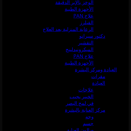
الوخز بالإبر الدقيقة
الأجهزة الطبية
علاج PAN
الفيلرز
الرعاية المنزلية بعد العلاج
دكتور سيرانو
التقشير
الميكرونيدلينج
علاج PAN
الأجهزة الطبية
العيادة ومركز البشرة
مقرات
العيادة
علاجات
الخبير يجيب
في لمح البصر
مركز العناية بالبشرة
وجه
جسم
صالون العناية