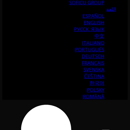
SOFICU GROUP
اللغة
ESPAÑOL
ENGLISH
РУССК. ЯЗЫК
中文
ITALIANO
PORTUGUÉS
DEUTSCH
FRANÇAIS
SVENSKA
ČEŠTINA
한국어
POLSKY
ROMÂNĂ