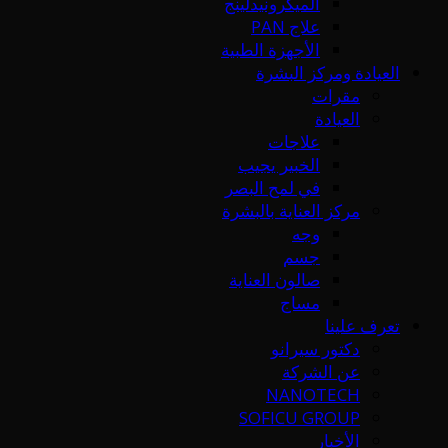
الميكرونيدلينج
علاج PAN
الأجهزة الطبية
العيادة ومركز البشرة
مقرات
العيادة
علاجات
الخبير يجيب
في لمح البصر
مركز العناية بالبشرة
وجه
جسم
صالون العناية
مساج
تعرف علينا
دكتور سيرانو
عن الشركة
NANOTECH
SOFICU GROUP
الأخبار