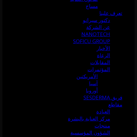
مساج
تعرف علينا
دكتور سيرانو
عن الشركة
NANOTECH
SOFICU GROUP
الأخبار
الرعاة
المقابلات
المؤتمرات
الأمريكتين
آسيا
أوروبا
فريق SESDERMA
مقاطع
العيادة
مركز العناية بالبشرة
منتجات
الشؤون المؤسسية