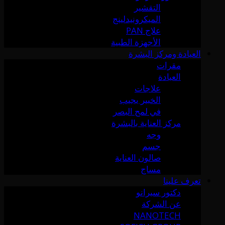
التقشير
الميكرونيدلينج
علاج PAN
الأجهزة الطبية
العيادة ومركز البشرة
مقرات
العيادة
علاجات
الخبير يجيب
في لمح البصر
مركز العناية بالبشرة
وجه
جسم
صالون العناية
مساج
تعرف علينا
دكتور سيرانو
عن الشركة
NANOTECH