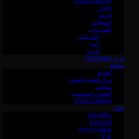
SOFICU GROUP
الأخبار
الرعاة
المقابلات
المؤتمرات
الأمريكتين
آسيا
أوروبا
فريق SESDERMA
مقاطع
العيادة
مركز العناية بالبشرة
منتجات
الشؤون المؤسسية
SOFICU GROUP
اللغة
ESPAÑOL
ENGLISH
РУССК. ЯЗЫК
中文