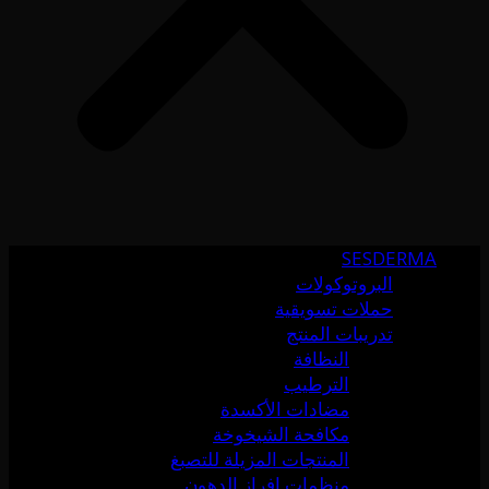
SESDERMA
البروتوكولات
حملات تسويقية
تدريبات المنتج
النظافة
الترطيب
مضادات الأكسدة
مكافحة الشيخوخة
المنتجات المزيلة للتصبغ
منظمات إفراز الدهون