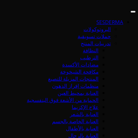
SESDERMA
البروتوكولات
حملات تسويقية
تدريبات المنتج
النظافة
الترطيب
مضادات الأكسدة
مكافحة الشيخوخة
المنتجات المزيلة للتصبغ
منظمات إفراز الدهون
العناية بمحيط العين
الحماية من الأشعة فوق البنفسجية
علاج الإكزيما
العناية بالشعر
العناية الخاصة بالجسم
العناية بالأطفال
العناية بالرجال