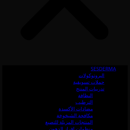
SESDERMA
البروتوكولات
حملات تسويقية
تدريبات المنتج
النظافة
الترطيب
مضادات الأكسدة
مكافحة الشيخوخة
المنتجات المزيلة للتصبغ
منظمات إفراز الدهون