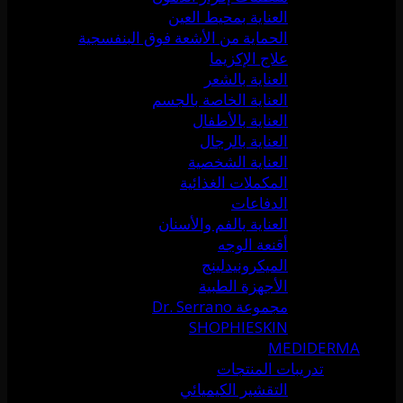
العناية بمحيط العين
الحماية من الأشعة فوق البنفسجية
علاج الإكزيما
العناية بالشعر
العناية الخاصة بالجسم
العناية بالأطفال
العناية بالرجال
العناية الشخصية
المكملات الغذائية
الدفاعات
العناية بالفم والأسنان
أقنعة الوجه
الميكرونيدلينج
الأجهزة الطبية
مجموعة Dr. Serrano
SHOPHIESKIN
MEDIDERMA
تدريبات المنتجات
التقشير الكيميائي