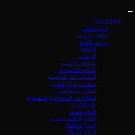
SESDERMA
البروتوكولات
حملات تسويقية
تدريبات المنتج
النظافة
الترطيب
مضادات الأكسدة
مكافحة الشيخوخة
المنتجات المزيلة للتصبغ
منظمات إفراز الدهون
العناية بمحيط العين
الحماية من الأشعة فوق البنفسجية
علاج الإكزيما
العناية بالشعر
العناية الخاصة بالجسم
العناية بالأطفال
العناية بالرجال