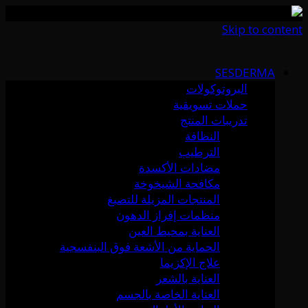
Skip to content
SESDERMA
البروتوكولات
حملات تسويقية
تدريبات المنتج
النظافة
الترطيب
مضادات الأكسدة
مكافحة الشيخوخة
المنتجات المزيلة للتصبغ
منظمات إفراز الدهون
العناية بمحيط العين
الحماية من الأشعة فوق البنفسجية
علاج الإكزيما
العناية بالشعر
العناية الخاصة بالجسم