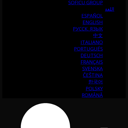
SOFICU GROUP
اللغة
ESPAÑOL
ENGLISH
РУССК. ЯЗЫК
中文
ITALIANO
PORTUGUÉS
DEUTSCH
FRANÇAIS
SVENSKA
ČEŠTINA
한국어
POLSKY
ROMÂNĂ