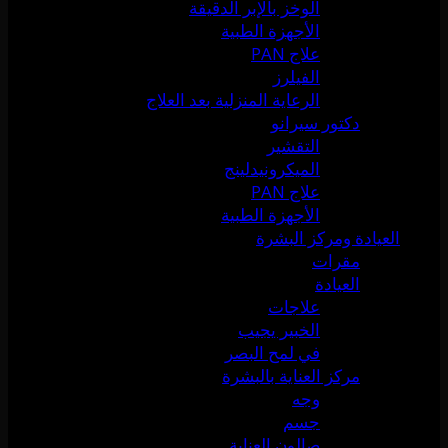
الوخز بالإبر الدقيقة
الأجهزة الطبية
علاج PAN
الفيلرز
الرعاية المنزلية بعد العلاج
دكتور سيرانو
التقشير
الميكرونيدلينج
علاج PAN
الأجهزة الطبية
العيادة ومركز البشرة
مقرات
العيادة
علاجات
الخبير يجيب
في لمح البصر
مركز العناية بالبشرة
وجه
جسم
صالون العناية