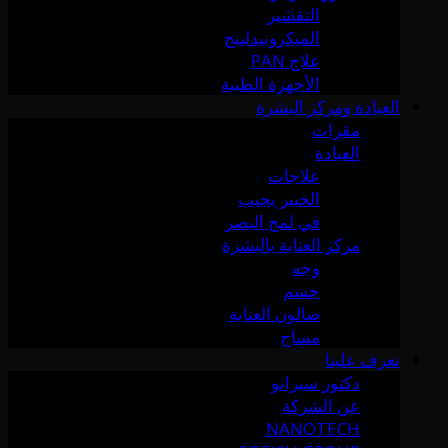
التقشير
الميكرونيدلينج
علاج PAN
الأجهزة الطبية
العيادة ومركز البشرة
مقرات
العيادة
علاجات
الخبير يجيب
في لمح البصر
مركز العناية بالبشرة
وجه
جسم
صالون العناية
مساج
تعرف علينا
دكتور سيرانو
عن الشركة
NANOTECH