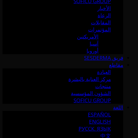
SOFICU GROUP
الأخبار
الرعاة
المقابلات
المؤتمرات
الأمريكتين
آسيا
أوروبا
فريق SESDERMA
مقاطع
العيادة
مركز العناية بالبشرة
منتجات
الشؤون المؤسسية
SOFICU GROUP
اللغة
ESPAÑOL
ENGLISH
РУССК. ЯЗЫК
中文