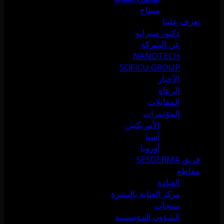
مساج
تعرف علينا
دكتور سيرانو
عن الشركة
NANOTECH
SOFICU GROUP
الأخبار
الرعاة
المقابلات
المؤتمرات
الأمريكتين
آسيا
أوروبا
فريق SESDERMA
مقاطع
العيادة
مركز العناية بالبشرة
منتجات
الشؤون المؤسسية