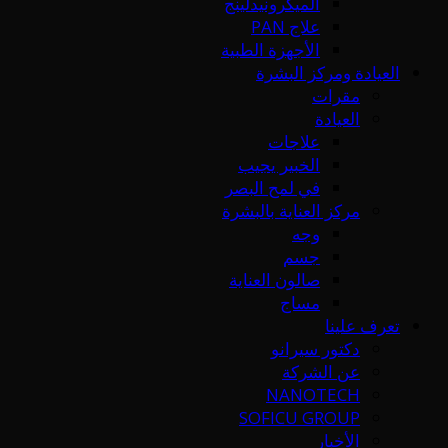
الميكرونيدلينج
علاج PAN
الأجهزة الطبية
العيادة ومركز البشرة
مقرات
العيادة
علاجات
الخبير يجيب
في لمح البصر
مركز العناية بالبشرة
وجه
جسم
صالون العناية
مساج
تعرف علينا
دكتور سيرانو
عن الشركة
NANOTECH
SOFICU GROUP
الأخبار