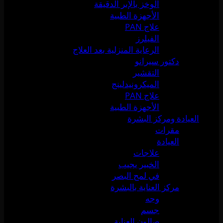
الوخز بالإبر الدقيقة
الأجهزة الطبية
علاج PAN
الفيلرز
الرعاية المنزلية بعد العلاج
دكتور سيرانو
التقشير
الميكرونيدلينج
علاج PAN
الأجهزة الطبية
العيادة ومركز البشرة
مقرات
العيادة
علاجات
الخبير يجيب
في لمح البصر
مركز العناية بالبشرة
وجه
جسم
صالون العناية