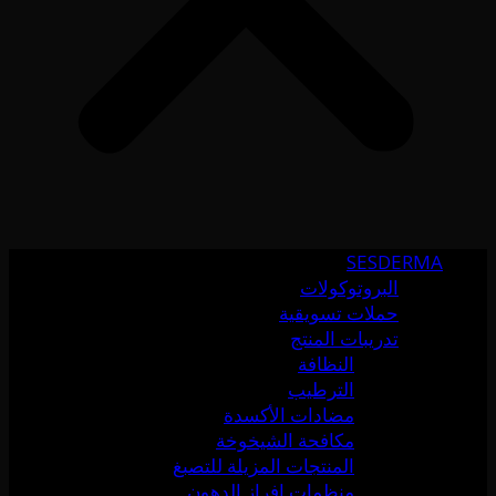
SESDERMA
البروتوكولات
حملات تسويقية
تدريبات المنتج
النظافة
الترطيب
مضادات الأكسدة
مكافحة الشيخوخة
المنتجات المزيلة للتصبغ
منظمات إفراز الدهون