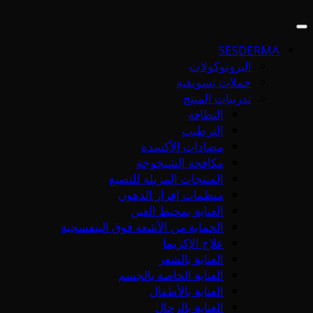
SESDERMA
البروتوكولات
حملات تسويقية
تدريبات المنتج
النظافة
الترطيب
مضادات الأكسدة
مكافحة الشيخوخة
المنتجات المزيلة للتصبغ
منظمات إفراز الدهون
العناية بمحيط العين
الحماية من الأشعة فوق البنفسجية
علاج الإكزيما
العناية بالشعر
العناية الخاصة بالجسم
العناية بالأطفال
العناية بالرجال