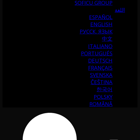
SOFICU GROUP
اللغة
ESPAÑOL
ENGLISH
РУССК. ЯЗЫК
中文
ITALIANO
PORTUGUÉS
DEUTSCH
FRANÇAIS
SVENSKA
ČEŠTINA
한국어
POLSKY
ROMÂNĂ