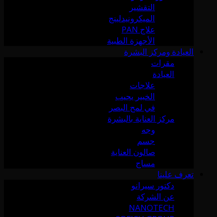
التقشير
الميكرونيدلينج
علاج PAN
الأجهزة الطبية
العيادة ومركز البشرة
مقرات
العيادة
علاجات
الخبير يجيب
في لمح البصر
مركز العناية بالبشرة
وجه
جسم
صالون العناية
مساج
تعرف علينا
دكتور سيرانو
عن الشركة
NANOTECH