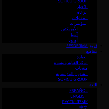
SOFICU GROUP
الأخبار
الرعاة
المقابلات
المؤتمرات
الأمريكتين
آسيا
أوروبا
فريق SESDERMA
مقاطع
العيادة
مركز العناية بالبشرة
منتجات
الشؤون المؤسسية
SOFICU GROUP
اللغة
ESPAÑOL
ENGLISH
РУССК. ЯЗЫК
中文