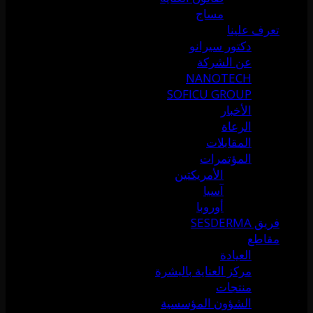
مساج
تعرف علينا
دكتور سيرانو
عن الشركة
NANOTECH
SOFICU GROUP
الأخبار
الرعاة
المقابلات
المؤتمرات
الأمريكتين
آسيا
أوروبا
فريق SESDERMA
مقاطع
العيادة
مركز العناية بالبشرة
منتجات
الشؤون المؤسسية