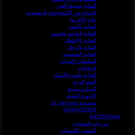
العناية بمحيط العين
الحماية من الأشعة فوق البنفسجية
علاج الإكزيما
العناية بالشعر
العناية الخاصة بالجسم
العناية بالأطفال
العناية بالرجال
العناية الشخصية
المكملات الغذائية
الدفاعات
العناية بالفم والأسنان
أقنعة الوجه
الميكرونيدلينج
الأجهزة الطبية
مجموعة Dr. Serrano
SHOPHIESKIN
MEDIDERMA
تدريبات المنتجات
التقشير الكيميائي