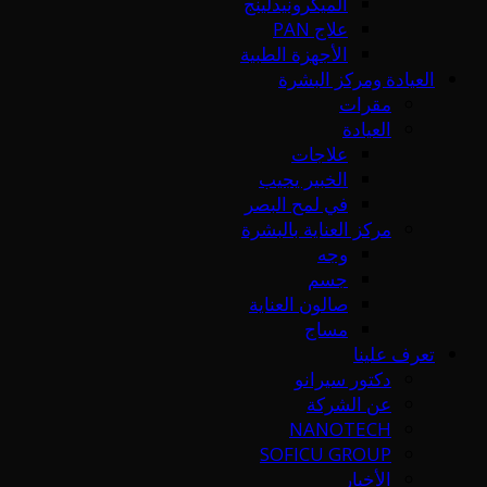
الميكرونيدلينج
علاج PAN
الأجهزة الطبية
العيادة ومركز البشرة
مقرات
العيادة
علاجات
الخبير يجيب
في لمح البصر
مركز العناية بالبشرة
وجه
جسم
صالون العناية
مساج
تعرف علينا
دكتور سيرانو
عن الشركة
NANOTECH
SOFICU GROUP
الأخبار