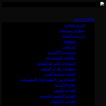
Skip
to
SESDERMA
content
البروتوكولات
حملات تسويقية
تدريبات المنتج
النظافة
الترطيب
مضادات الأكسدة
مكافحة الشيخوخة
المنتجات المزيلة للتصبغ
منظمات إفراز الدهون
العناية بمحيط العين
الحماية من الأشعة فوق البنفسجية
علاج الإكزيما
العناية بالشعر
العناية الخاصة بالجسم
العناية بالأطفال