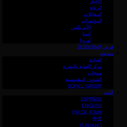
الأخبار
الرعاة
المقابلات
المؤتمرات
الأمريكتين
آسيا
أوروبا
فريق SESDERMA
مقاطع
العيادة
مركز العناية بالبشرة
منتجات
الشؤون المؤسسية
SOFICU GROUP
اللغة
ESPAÑOL
ENGLISH
РУССК. ЯЗЫК
中文
ITALIANO