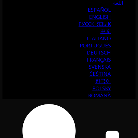
اللغة
ESPAÑOL
ENGLISH
РУССК. ЯЗЫК
中文
ITALIANO
PORTUGUÉS
DEUTSCH
FRANÇAIS
SVENSKA
ČEŠTINA
한국어
POLSKY
ROMÂNĂ