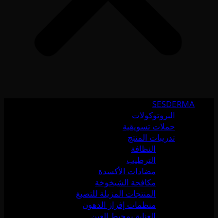
SESDERMA
البروتوكولات
حملات تسويقية
تدريبات المنتج
النظافة
الترطيب
مضادات الأكسدة
مكافحة الشيخوخة
المنتجات المزيلة للتصبغ
منظمات إفراز الدهون
العناية بمحيط العين