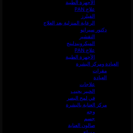
الأجهزة الطبية
علاج PAN
الفيلرز
الرعاية المنزلية بعد العلاج
دكتور سيرانو
التقشير
الميكرونيدلينج
علاج PAN
الأجهزة الطبية
العيادة ومركز البشرة
مقرات
العيادة
علاجات
الخبير يجيب
في لمح البصر
مركز العناية بالبشرة
وجه
جسم
صالون العناية
مساج