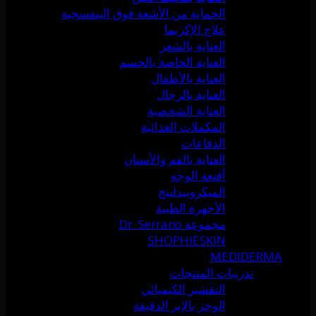
الحماية من الأشعة فوق البنفسجية
علاج الإكزيما
العناية بالشعر
العناية الخاصة بالجسم
العناية بالأطفال
العناية بالرجال
العناية الشخصية
المكملات الغذائية
الدفاعات
العناية بالفم والأسنان
أقنعة الوجه
الميكرونيدلينج
الأجهزة الطبية
مجموعة Dr. Serrano
SHOPHIESKIN
MEDIDERMA
تدريبات المنتجات
التقشير الكيميائي
الوخز بالإبر الدقيقة