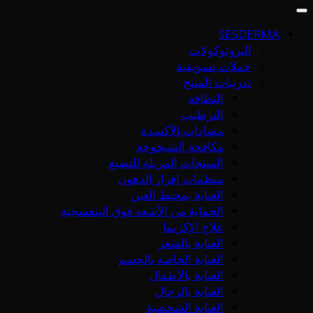
SESDERMA
البروتوكولات
حملات تسويقية
تدريبات المنتج
النظافة
الترطيب
مضادات الأكسدة
مكافحة الشيخوخة
المنتجات المزيلة للتصبغ
منظمات إفراز الدهون
العناية بمحيط العين
الحماية من الأشعة فوق البنفسجية
علاج الإكزيما
العناية بالشعر
العناية الخاصة بالجسم
العناية بالأطفال
العناية بالرجال
العناية الشخصية