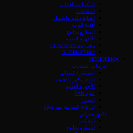
المكملات الغذائية
الدفاعات
العناية بالفم والأسنان
أقنعة الوجه
الميكرونيدلينج
الأجهزة الطبية
مجموعة Dr. Serrano
SHOPHIESKIN
MEDIDERMA
تدريبات المنتجات
التقشير الكيميائي
الوخز بالإبر الدقيقة
الأجهزة الطبية
علاج PAN
الفيلرز
الرعاية المنزلية بعد العلاج
دكتور سيرانو
التقشير
الميكرونيدلينج