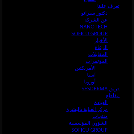
تعرف علينا
دكتور سيرانو
عن الشركة
NANOTECH
SOFICU GROUP
الأخبار
الرعاة
المقابلات
المؤتمرات
الأمريكتين
آسيا
أوروبا
فريق SESDERMA
مقاطع
العيادة
مركز العناية بالبشرة
منتجات
الشؤون المؤسسية
SOFICU GROUP