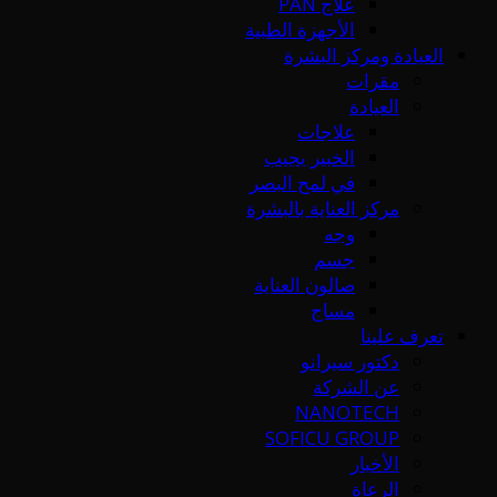
علاج PAN
الأجهزة الطبية
العيادة ومركز البشرة
مقرات
العيادة
علاجات
الخبير يجيب
في لمح البصر
مركز العناية بالبشرة
وجه
جسم
صالون العناية
مساج
تعرف علينا
دكتور سيرانو
عن الشركة
NANOTECH
SOFICU GROUP
الأخبار
الرعاة