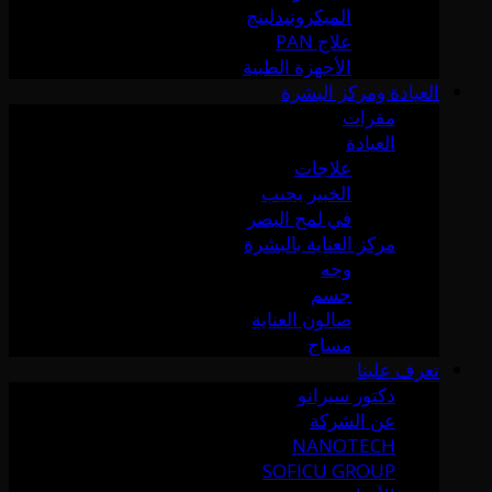
الميكرونيدلينج
علاج PAN
الأجهزة الطبية
العيادة ومركز البشرة
مقرات
العيادة
علاجات
الخبير يجيب
في لمح البصر
مركز العناية بالبشرة
وجه
جسم
صالون العناية
مساج
تعرف علينا
دكتور سيرانو
عن الشركة
NANOTECH
SOFICU GROUP