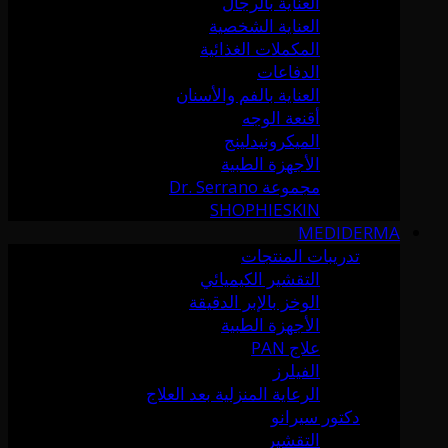
العناية بالرجال
العناية الشخصية
المكملات الغذائية
الدفاعات
العناية بالفم والأسنان
أقنعة الوجه
الميكرونيدلينج
الأجهزة الطبية
مجموعة Dr. Serrano
SHOPHIESKIN
MEDIDERMA
تدريبات المنتجات
التقشير الكيميائي
الوخز بالإبر الدقيقة
الأجهزة الطبية
علاج PAN
الفيلرز
الرعاية المنزلية بعد العلاج
دكتور سيرانو
التقشير