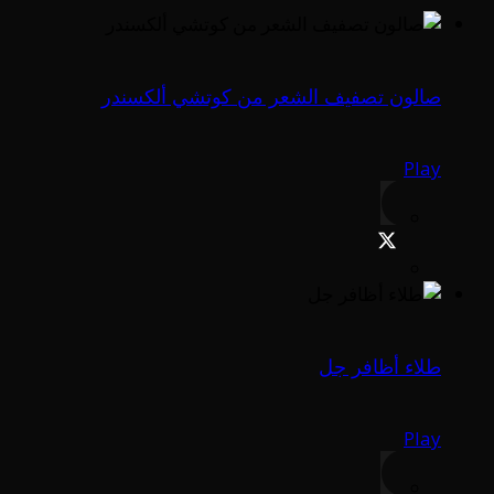
صالون تصفيف الشعر من كوتشي ألكسندر
Play
طلاء أظافر جل
Play