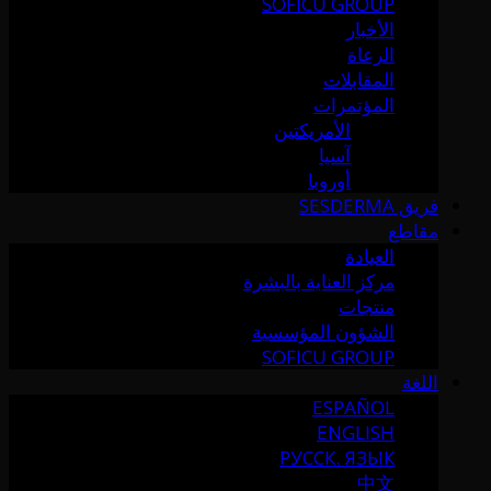
SOFICU GROUP
الأخبار
الرعاة
المقابلات
المؤتمرات
الأمريكتين
آسيا
أوروبا
فريق SESDERMA
مقاطع
العيادة
مركز العناية بالبشرة
منتجات
الشؤون المؤسسية
SOFICU GROUP
اللغة
ESPAÑOL
ENGLISH
РУССК. ЯЗЫК
中文