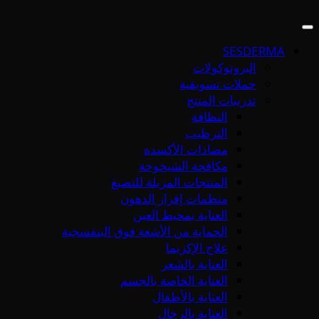
SESDERMA
البروتوكولات
حملات تسويقية
تدريبات المنتج
النظافة
الترطيب
مضادات الأكسدة
مكافحة الشيخوخة
المنتجات المزيلة للتصبغ
منظمات إفراز الدهون
العناية بمحيط العين
الحماية من الأشعة فوق البنفسجية
علاج الإكزيما
العناية بالشعر
العناية الخاصة بالجسم
العناية بالأطفال
العناية بالرجال