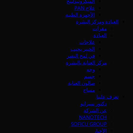
الميكرونيدلينج
علاج PAN
الأجهزة الطبية
العيادة ومركز البشرة
مقرات
العيادة
علاجات
الخبير يجيب
في لمح البصر
مركز العناية بالبشرة
وجه
جسم
صالون العناية
مساج
تعرف علينا
دكتور سيرانو
عن الشركة
NANOTECH
SOFICU GROUP
الأخبار