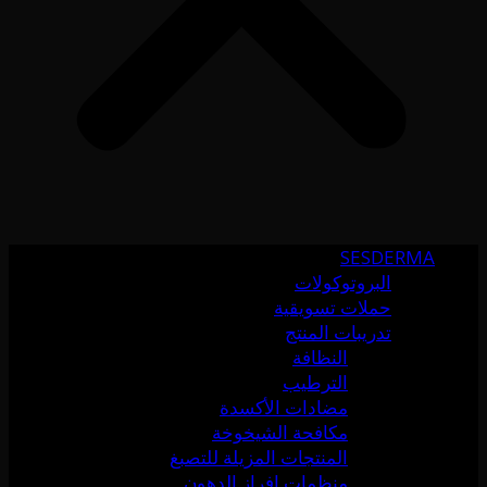
SESDERMA
البروتوكولات
حملات تسويقية
تدريبات المنتج
النظافة
الترطيب
مضادات الأكسدة
مكافحة الشيخوخة
المنتجات المزيلة للتصبغ
منظمات إفراز الدهون