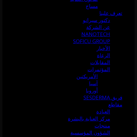
مساج
تعرف علينا
دكتور سيرانو
عن الشركة
NANOTECH
SOFICU GROUP
الأخبار
الرعاة
المقابلات
المؤتمرات
الأمريكتين
آسيا
أوروبا
فريق SESDERMA
مقاطع
العيادة
مركز العناية بالبشرة
منتجات
الشؤون المؤسسية