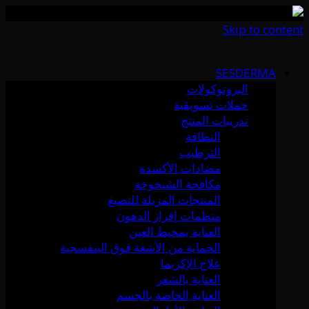
Skip to content
SESDERMA
البروتوكولات
حملات تسويقية
تدريبات المنتج
النظافة
الترطيب
مضادات الأكسدة
مكافحة الشيخوخة
المنتجات المزيلة للتصبغ
منظمات إفراز الدهون
العناية بمحيط العين
الحماية من الأشعة فوق البنفسجية
علاج الإكزيما
العناية بالشعر
العناية الخاصة بالجسم