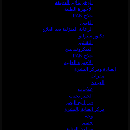
الوخز بالإبر الدقيقة
الأجهزة الطبية
علاج PAN
الفيلرز
الرعاية المنزلية بعد العلاج
دكتور سيرانو
التقشير
الميكرونيدلينج
علاج PAN
الأجهزة الطبية
العيادة ومركز البشرة
مقرات
العيادة
علاجات
الخبير يجيب
في لمح البصر
مركز العناية بالبشرة
وجه
جسم
صالون العناية