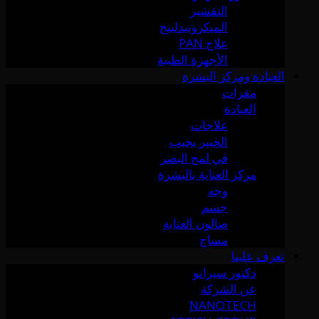
التقشير
الميكرونيدلينج
علاج PAN
الأجهزة الطبية
العيادة ومركز البشرة
مقرات
العيادة
علاجات
الخبير يجيب
في لمح البصر
مركز العناية بالبشرة
وجه
جسم
صالون العناية
مساج
تعرف علينا
دكتور سيرانو
عن الشركة
NANOTECH