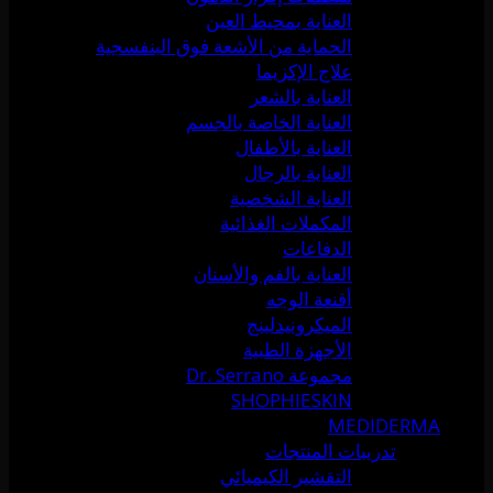
العناية بمحيط العين
الحماية من الأشعة فوق البنفسجية
علاج الإكزيما
العناية بالشعر
العناية الخاصة بالجسم
العناية بالأطفال
العناية بالرجال
العناية الشخصية
المكملات الغذائية
الدفاعات
العناية بالفم والأسنان
أقنعة الوجه
الميكرونيدلينج
الأجهزة الطبية
مجموعة Dr. Serrano
SHOPHIESKIN
MEDIDERMA
تدريبات المنتجات
التقشير الكيميائي