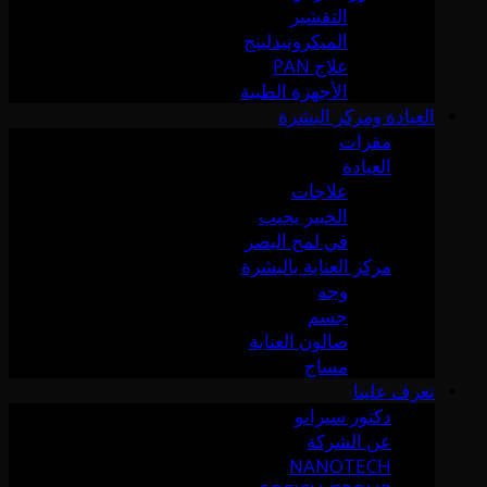
التقشير
الميكرونيدلينج
علاج PAN
الأجهزة الطبية
العيادة ومركز البشرة
مقرات
العيادة
علاجات
الخبير يجيب
في لمح البصر
مركز العناية بالبشرة
وجه
جسم
صالون العناية
مساج
تعرف علينا
دكتور سيرانو
عن الشركة
NANOTECH