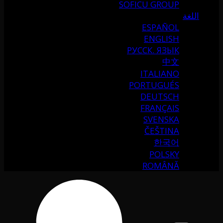
SOFICU GROUP
اللغة
ESPAÑOL
ENGLISH
РУССК. ЯЗЫК
中文
ITALIANO
PORTUGUÉS
DEUTSCH
FRANÇAIS
SVENSKA
ČEŠTINA
한국어
POLSKY
ROMÂNĂ