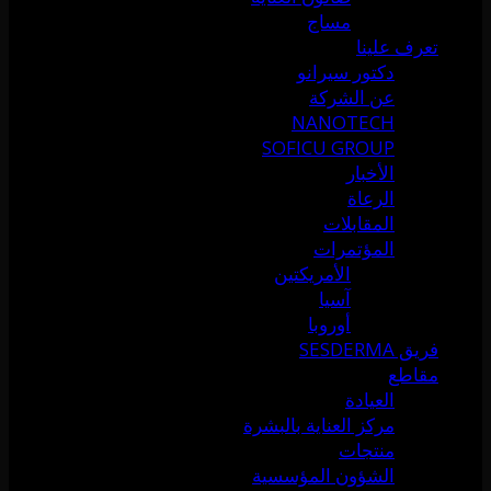
مساج
تعرف علينا
دكتور سيرانو
عن الشركة
NANOTECH
SOFICU GROUP
الأخبار
الرعاة
المقابلات
المؤتمرات
الأمريكتين
آسيا
أوروبا
فريق SESDERMA
مقاطع
العيادة
مركز العناية بالبشرة
منتجات
الشؤون المؤسسية