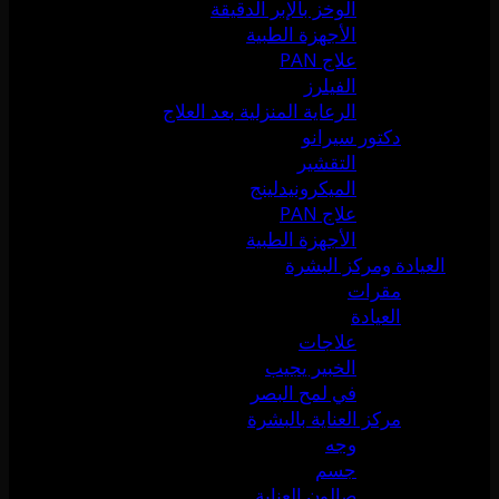
الوخز بالإبر الدقيقة
الأجهزة الطبية
علاج PAN
الفيلرز
الرعاية المنزلية بعد العلاج
دكتور سيرانو
التقشير
الميكرونيدلينج
علاج PAN
الأجهزة الطبية
العيادة ومركز البشرة
مقرات
العيادة
علاجات
الخبير يجيب
في لمح البصر
مركز العناية بالبشرة
وجه
جسم
صالون العناية