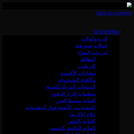
Skip to content
SESDERMA
البروتوكولات
حملات تسويقية
تدريبات المنتج
النظافة
الترطيب
مضادات الأكسدة
مكافحة الشيخوخة
المنتجات المزيلة للتصبغ
منظمات إفراز الدهون
العناية بمحيط العين
الحماية من الأشعة فوق البنفسجية
علاج الإكزيما
العناية بالشعر
العناية الخاصة بالجسم