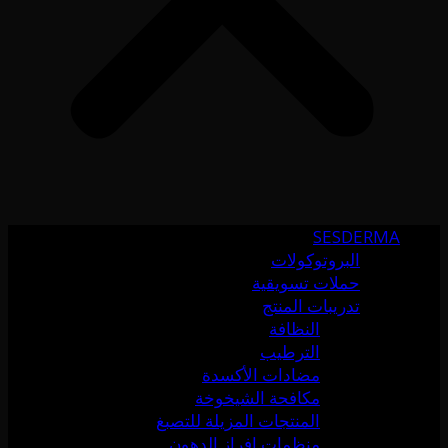
SESDERMA
البروتوكولات
حملات تسويقية
تدريبات المنتج
النظافة
الترطيب
مضادات الأكسدة
مكافحة الشيخوخة
المنتجات المزيلة للتصبغ
منظمات إفراز الدهون