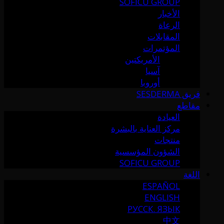
SOFICU GROUP
الأخبار
الرعاة
المقابلات
المؤتمرات
الأمريكتين
آسيا
أوروبا
فريق SESDERMA
مقاطع
العيادة
مركز العناية بالبشرة
منتجات
الشؤون المؤسسية
SOFICU GROUP
اللغة
ESPAÑOL
ENGLISH
РУССК. ЯЗЫК
中文