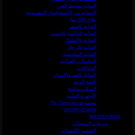
العناية بمحيط العين
الحماية من الأشعة فوق البنفسجية
علاج الإكزيما
العناية بالشعر
العناية الخاصة بالجسم
العناية بالأطفال
العناية بالرجال
العناية الشخصية
المكملات الغذائية
الدفاعات
العناية بالفم والأسنان
أقنعة الوجه
الميكرونيدلينج
الأجهزة الطبية
مجموعة Dr. Serrano
SHOPHIESKIN
MEDIDERMA
تدريبات المنتجات
التقشير الكيميائي