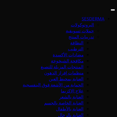
SESDERMA
البروتوكولات
حملات تسويقية
تدريبات المنتج
النظافة
الترطيب
مضادات الأكسدة
مكافحة الشيخوخة
المنتجات المزيلة للتصبغ
منظمات إفراز الدهون
العناية بمحيط العين
الحماية من الأشعة فوق البنفسجية
علاج الإكزيما
العناية بالشعر
العناية الخاصة بالجسم
العناية بالأطفال
العناية بالرجال