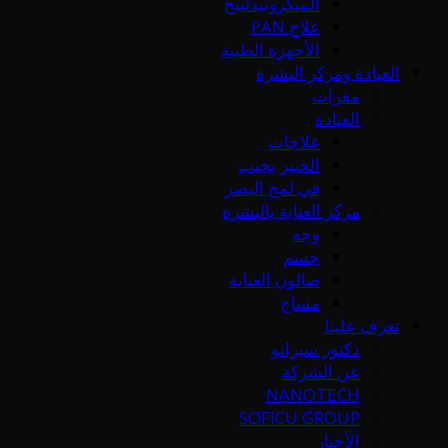
الميكرونيدلينج
علاج PAN
الأجهزة الطبية
العيادة ومركز البشرة
مقرات
العيادة
علاجات
الخبير يجيب
في لمح البصر
مركز العناية بالبشرة
وجه
جسم
صالون العناية
مساج
تعرف علينا
دكتور سيرانو
عن الشركة
NANOTECH
SOFICU GROUP
الأخبار