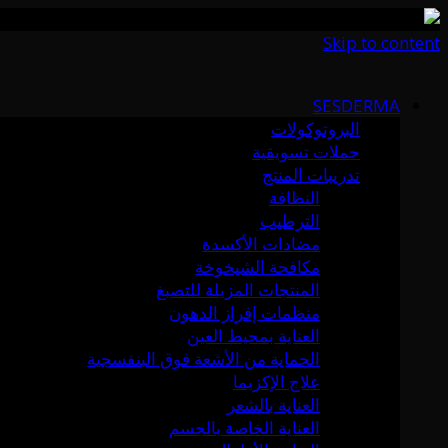
Skip to content
SESDERMA
البروتوكولات
حملات تسويقية
تدريبات المنتج
النظافة
الترطيب
مضادات الأكسدة
مكافحة الشيخوخة
المنتجات المزيلة للتصبغ
منظمات إفراز الدهون
العناية بمحيط العين
الحماية من الأشعة فوق البنفسجية
علاج الإكزيما
العناية بالشعر
العناية الخاصة بالجسم