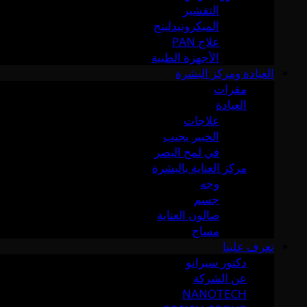
التقشير
الميكرونيدلينج
علاج PAN
الأجهزة الطبية
العيادة ومركز البشرة
مقرات
العيادة
علاجات
الخبير يجيب
في لمح البصر
مركز العناية بالبشرة
وجه
جسم
صالون العناية
مساج
تعرف علينا
دكتور سيرانو
عن الشركة
NANOTECH