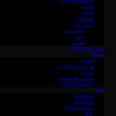
SOFICU GROUP
الأخبار
الرعاة
المقابلات
المؤتمرات
الأمريكتين
آسيا
أوروبا
فريق SESDERMA
مقاطع
العيادة
مركز العناية بالبشرة
منتجات
الشؤون المؤسسية
SOFICU GROUP
اللغة
ESPAÑOL
ENGLISH
РУССК. ЯЗЫК
中文