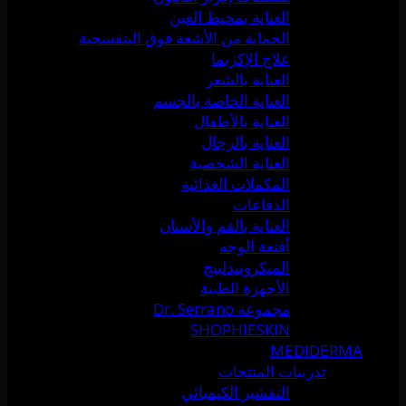
العناية بمحيط العين
الحماية من الأشعة فوق البنفسجية
علاج الإكزيما
العناية بالشعر
العناية الخاصة بالجسم
العناية بالأطفال
العناية بالرجال
العناية الشخصية
المكملات الغذائية
الدفاعات
العناية بالفم والأسنان
أقنعة الوجه
الميكرونيدلينج
الأجهزة الطبية
مجموعة Dr. Serrano
SHOPHIESKIN
MEDIDERMA
تدريبات المنتجات
التقشير الكيميائي