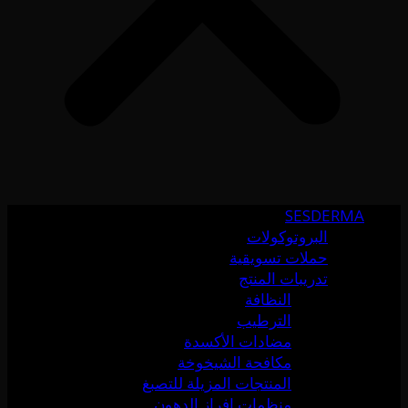
SESDERMA
البروتوكولات
حملات تسويقية
تدريبات المنتج
النظافة
الترطيب
مضادات الأكسدة
مكافحة الشيخوخة
المنتجات المزيلة للتصبغ
منظمات إفراز الدهون