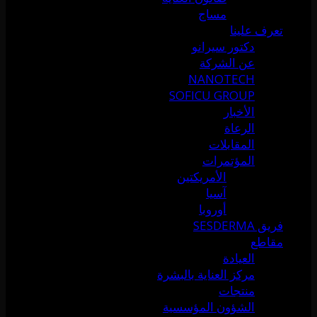
مساج
تعرف علينا
دكتور سيرانو
عن الشركة
NANOTECH
SOFICU GROUP
الأخبار
الرعاة
المقابلات
المؤتمرات
الأمريكتين
آسيا
أوروبا
فريق SESDERMA
مقاطع
العيادة
مركز العناية بالبشرة
منتجات
الشؤون المؤسسية