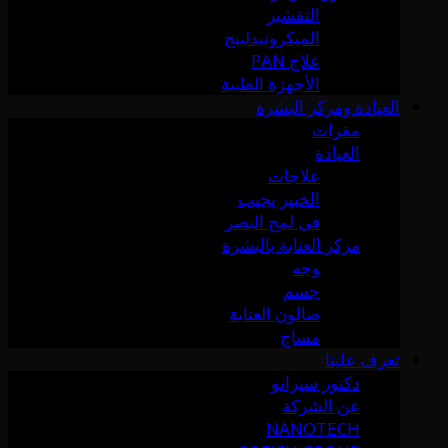
التقشير
الميكرونيدلينج
علاج PAN
الأجهزة الطبية
العيادة ومركز البشرة
مقرات
العيادة
علاجات
الخبير يجيب
في لمح البصر
مركز العناية بالبشرة
وجه
جسم
صالون العناية
مساج
تعرف علينا
دكتور سيرانو
عن الشركة
NANOTECH