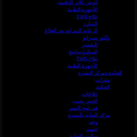
الوخز بالإبر الدقيقة
الأجهزة الطبية
علاج PAN
الفيلرز
الرعاية المنزلية بعد العلاج
دكتور سيرانو
التقشير
الميكرونيدلينج
علاج PAN
الأجهزة الطبية
العيادة ومركز البشرة
مقرات
العيادة
علاجات
الخبير يجيب
في لمح البصر
مركز العناية بالبشرة
وجه
جسم
صالون العناية