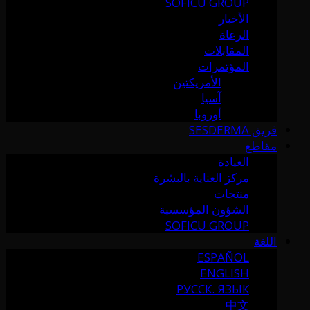
SOFICU GROUP
الأخبار
الرعاة
المقابلات
المؤتمرات
الأمريكتين
آسيا
أوروبا
فريق SESDERMA
مقاطع
العيادة
مركز العناية بالبشرة
منتجات
الشؤون المؤسسية
SOFICU GROUP
اللغة
ESPAÑOL
ENGLISH
РУССК. ЯЗЫК
中文