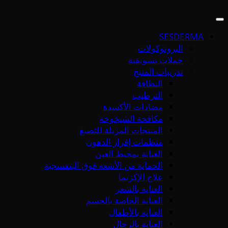
SESDERMA
البروتوكولات
حملات تسويقية
تدريبات المنتج
النظافة
الترطيب
مضادات الأكسدة
مكافحة الشيخوخة
المنتجات المزيلة للتصبغ
منظمات إفراز الدهون
العناية بمحيط العين
الحماية من الأشعة فوق البنفسجية
علاج الإكزيما
العناية بالشعر
العناية الخاصة بالجسم
العناية بالأطفال
العناية بالرجال