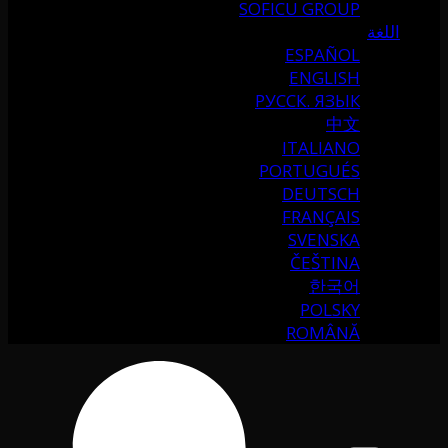
SOFICU GROUP
اللغة
ESPAÑOL
ENGLISH
РУССК. ЯЗЫК
中文
ITALIANO
PORTUGUÉS
DEUTSCH
FRANÇAIS
SVENSKA
ČEŠTINA
한국어
POLSKY
ROMÂNĂ