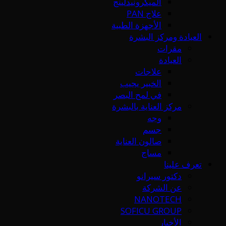
الميكرونيدلينج
علاج PAN
الأجهزة الطبية
العيادة ومركز البشرة
مقرات
العيادة
علاجات
الخبير يجيب
في لمح البصر
مركز العناية بالبشرة
وجه
جسم
صالون العناية
مساج
تعرف علينا
دكتور سيرانو
عن الشركة
NANOTECH
SOFICU GROUP
الأخبار