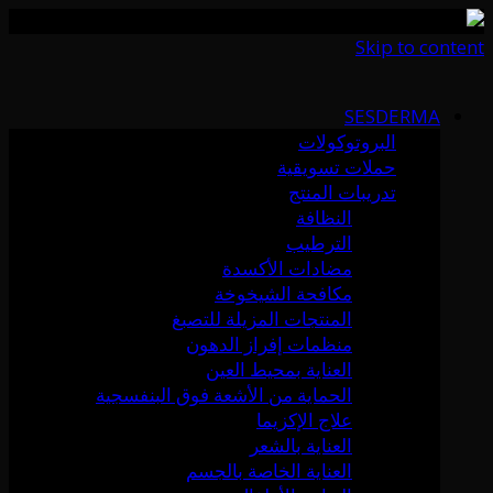
Skip to content
SESDERMA
البروتوكولات
حملات تسويقية
تدريبات المنتج
النظافة
الترطيب
مضادات الأكسدة
مكافحة الشيخوخة
المنتجات المزيلة للتصبغ
منظمات إفراز الدهون
العناية بمحيط العين
الحماية من الأشعة فوق البنفسجية
علاج الإكزيما
العناية بالشعر
العناية الخاصة بالجسم