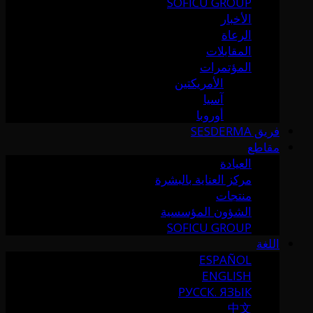
SOFICU GROUP
الأخبار
الرعاة
المقابلات
المؤتمرات
الأمريكتين
آسيا
أوروبا
فريق SESDERMA
مقاطع
العيادة
مركز العناية بالبشرة
منتجات
الشؤون المؤسسية
SOFICU GROUP
اللغة
ESPAÑOL
ENGLISH
РУССК. ЯЗЫК
中文