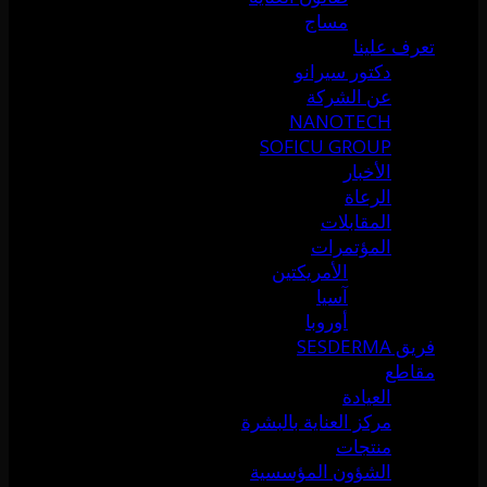
مساج
تعرف علينا
دكتور سيرانو
عن الشركة
NANOTECH
SOFICU GROUP
الأخبار
الرعاة
المقابلات
المؤتمرات
الأمريكتين
آسيا
أوروبا
فريق SESDERMA
مقاطع
العيادة
مركز العناية بالبشرة
منتجات
الشؤون المؤسسية