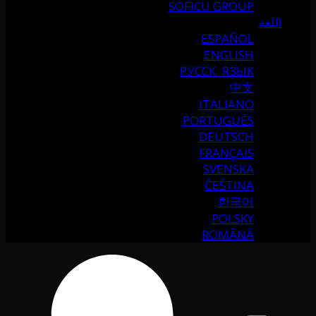
SOFICU GROUP
اللغة
ESPAÑOL
ENGLISH
РУССК. ЯЗЫК
中文
ITALIANO
PORTUGUÉS
DEUTSCH
FRANÇAIS
SVENSKA
ČEŠTINA
한국어
POLSKY
ROMÂNĂ