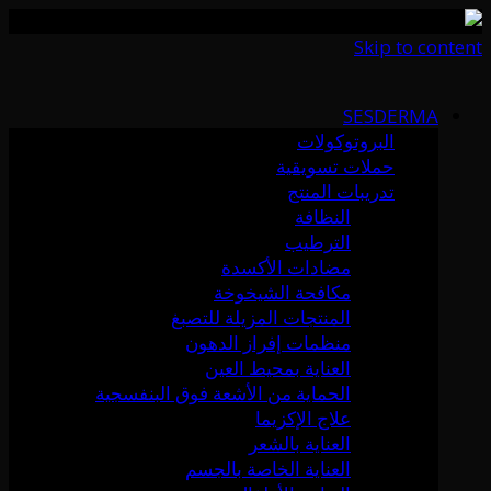
Skip to content
SESDERMA
البروتوكولات
حملات تسويقية
تدريبات المنتج
النظافة
الترطيب
مضادات الأكسدة
مكافحة الشيخوخة
المنتجات المزيلة للتصبغ
منظمات إفراز الدهون
العناية بمحيط العين
الحماية من الأشعة فوق البنفسجية
علاج الإكزيما
العناية بالشعر
العناية الخاصة بالجسم