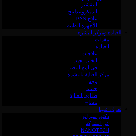
التقشير
الميكرونيدلينج
علاج PAN
الأجهزة الطبية
العيادة ومركز البشرة
مقرات
العيادة
علاجات
الخبير يجيب
في لمح البصر
مركز العناية بالبشرة
وجه
جسم
صالون العناية
مساج
تعرف علينا
دكتور سيرانو
عن الشركة
NANOTECH