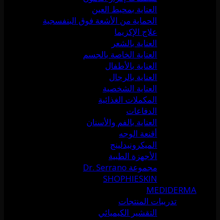
العناية بمحيط العين
الحماية من الأشعة فوق البنفسجية
علاج الإكزيما
العناية بالشعر
العناية الخاصة بالجسم
العناية بالأطفال
العناية بالرجال
العناية الشخصية
المكملات الغذائية
الدفاعات
العناية بالفم والأسنان
أقنعة الوجه
الميكرونيدلينج
الأجهزة الطبية
مجموعة Dr. Serrano
SHOPHIESKIN
MEDIDERMA
تدريبات المنتجات
التقشير الكيميائي