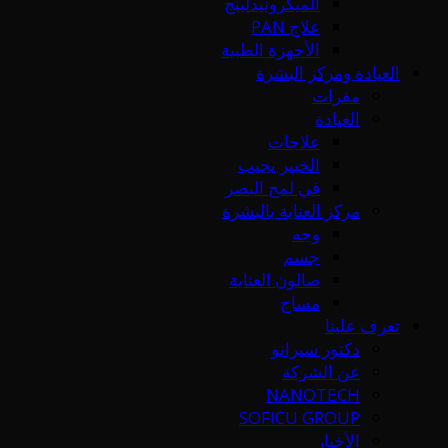
الميكرونيدلينج
علاج PAN
الأجهزة الطبية
العيادة ومركز البشرة
مقرات
العيادة
علاجات
الخبير يجيب
في لمح البصر
مركز العناية بالبشرة
وجه
جسم
صالون العناية
مساج
تعرف علينا
دكتور سيرانو
عن الشركة
NANOTECH
SOFICU GROUP
الأخبار