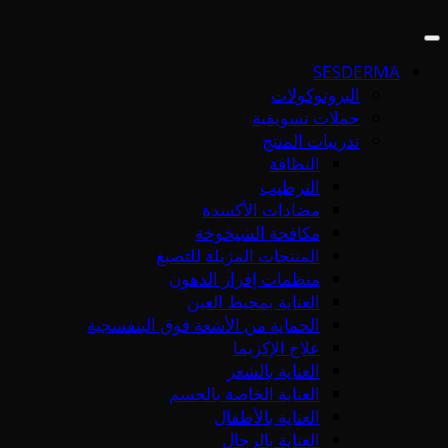
SESDERMA
البروتوكولات
حملات تسويقية
تدريبات المنتج
النظافة
الترطيب
مضادات الأكسدة
مكافحة الشيخوخة
المنتجات المزيلة للتصبغ
منظمات إفراز الدهون
العناية بمحيط العين
الحماية من الأشعة فوق البنفسجية
علاج الإكزيما
العناية بالشعر
العناية الخاصة بالجسم
العناية بالأطفال
العناية بالرجال