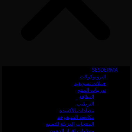
SESDERMA
البروتوكولات
حملات تسويقية
تدريبات المنتج
النظافة
الترطيب
مضادات الأكسدة
مكافحة الشيخوخة
المنتجات المزيلة للتصبغ
منظمات إفراز الدهون