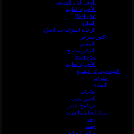
الوخز بالإبر الدقيقة
الأجهزة الطبية
علاج PAN
الفيلرز
الرعاية المنزلية بعد العلاج
دكتور سيرانو
التقشير
الميكرونيدلينج
علاج PAN
الأجهزة الطبية
العيادة ومركز البشرة
مقرات
العيادة
علاجات
الخبير يجيب
في لمح البصر
مركز العناية بالبشرة
وجه
جسم
صالون العناية