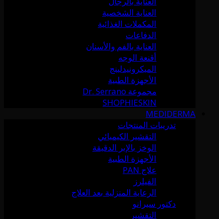
العناية بالرجال
العناية الشخصية
المكملات الغذائية
الدفاعات
العناية بالفم والأسنان
أقنعة الوجه
الميكرونيدلينج
الأجهزة الطبية
مجموعة Dr. Serrano
SHOPHIESKIN
MEDIDERMA
تدريبات المنتجات
التقشير الكيميائي
الوخز بالإبر الدقيقة
الأجهزة الطبية
علاج PAN
الفيلرز
الرعاية المنزلية بعد العلاج
دكتور سيرانو
التقشير