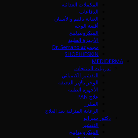
المكملات الغذائية
الدفاعات
العناية بالفم والأسنان
أقنعة الوجه
الميكرونيدلينج
الأجهزة الطبية
مجموعة Dr. Serrano
SHOPHIESKIN
MEDIDERMA
تدريبات المنتجات
التقشير الكيميائي
الوخز بالإبر الدقيقة
الأجهزة الطبية
علاج PAN
الفيلرز
الرعاية المنزلية بعد العلاج
دكتور سيرانو
التقشير
الميكرونيدلينج