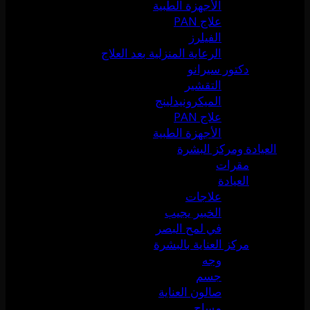
الأجهزة الطبية
علاج PAN
الفيلرز
الرعاية المنزلية بعد العلاج
دكتور سيرانو
التقشير
الميكرونيدلينج
علاج PAN
الأجهزة الطبية
العيادة ومركز البشرة
مقرات
العيادة
علاجات
الخبير يجيب
في لمح البصر
مركز العناية بالبشرة
وجه
جسم
صالون العناية
مساج