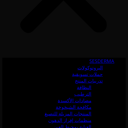
SESDERMA
البروتوكولات
حملات تسويقية
تدريبات المنتج
النظافة
الترطيب
مضادات الأكسدة
مكافحة الشيخوخة
المنتجات المزيلة للتصبغ
منظمات إفراز الدهون
العناية بمحيط العين