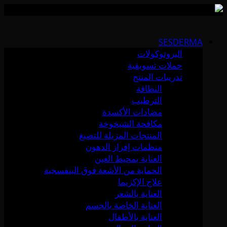
Skip
to
SESDERMA
content
البروتوكولات
حملات تسويقية
تدريبات المنتج
النظافة
الترطيب
مضادات الأكسدة
مكافحة الشيخوخة
المنتجات المزيلة للتصبغ
منظمات إفراز الدهون
العناية بمحيط العين
الحماية من الأشعة فوق البنفسجية
علاج الإكزيما
العناية بالشعر
العناية الخاصة بالجسم
العناية بالأطفال