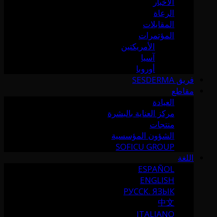
الأخبار
الرعاة
المقابلات
المؤتمرات
الأمريكتين
آسيا
أوروبا
فريق SESDERMA
مقاطع
العيادة
مركز العناية بالبشرة
منتجات
الشؤون المؤسسية
SOFICU GROUP
اللغة
ESPAÑOL
ENGLISH
РУССК. ЯЗЫК
中文
ITALIANO