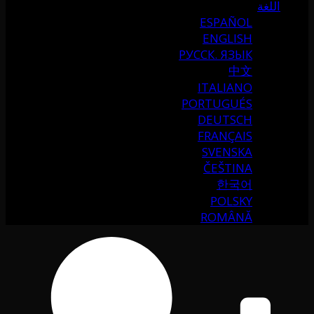
اللغة
ESPAÑOL
ENGLISH
РУССК. ЯЗЫК
中文
ITALIANO
PORTUGUÉS
DEUTSCH
FRANÇAIS
SVENSKA
ČEŠTINA
한국어
POLSKY
ROMÂNĂ