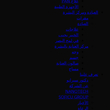
علاج PAN
الأجهزة الطبية
العيادة ومركز البشرة
مقرات
العيادة
علاجات
الخبير يجيب
في لمح البصر
مركز العناية بالبشرة
وجه
جسم
صالون العناية
مساج
تعرف علينا
دكتور سيرانو
عن الشركة
NANOTECH
SOFICU GROUP
الأخبار
الرعاة