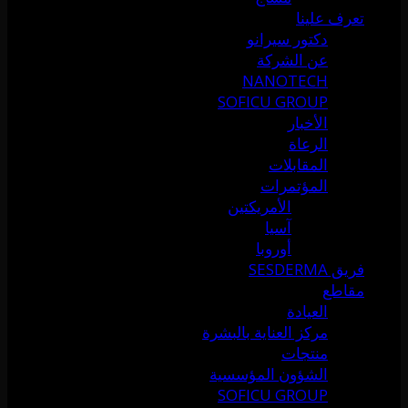
تعرف علينا
دكتور سيرانو
عن الشركة
NANOTECH
SOFICU GROUP
الأخبار
الرعاة
المقابلات
المؤتمرات
الأمريكتين
آسيا
أوروبا
فريق SESDERMA
مقاطع
العيادة
مركز العناية بالبشرة
منتجات
الشؤون المؤسسية
SOFICU GROUP