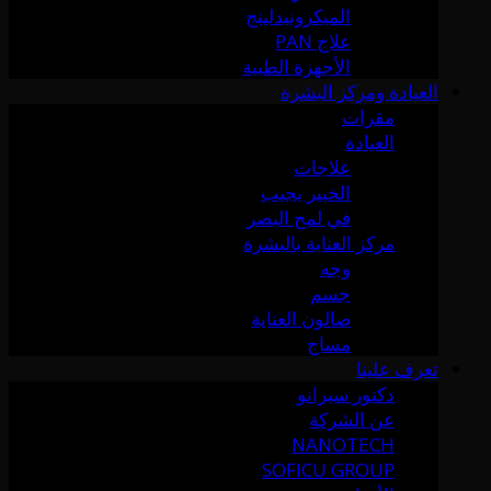
الميكرونيدلينج
علاج PAN
الأجهزة الطبية
العيادة ومركز البشرة
مقرات
العيادة
علاجات
الخبير يجيب
في لمح البصر
مركز العناية بالبشرة
وجه
جسم
صالون العناية
مساج
تعرف علينا
دكتور سيرانو
عن الشركة
NANOTECH
SOFICU GROUP