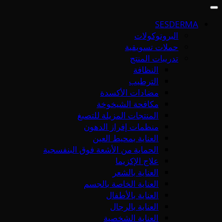
SESDERMA
البروتوكولات
حملات تسويقية
تدريبات المنتج
النظافة
الترطيب
مضادات الأكسدة
مكافحة الشيخوخة
المنتجات المزيلة للتصبغ
منظمات إفراز الدهون
العناية بمحيط العين
الحماية من الأشعة فوق البنفسجية
علاج الإكزيما
العناية بالشعر
العناية الخاصة بالجسم
العناية بالأطفال
العناية بالرجال
العناية الشخصية