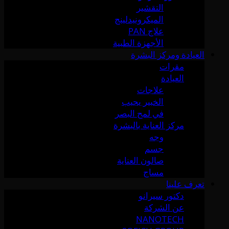
التقشير
الميكرونيدلينج
علاج PAN
الأجهزة الطبية
العيادة ومركز البشرة
مقرات
العيادة
علاجات
الخبير يجيب
في لمح البصر
مركز العناية بالبشرة
وجه
جسم
صالون العناية
مساج
تعرف علينا
دكتور سيرانو
عن الشركة
NANOTECH