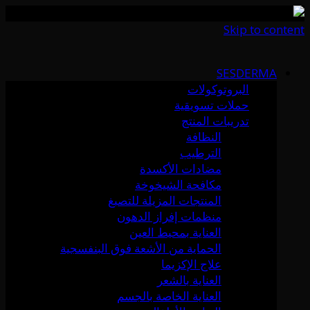
Skip to content
SESDERMA
البروتوكولات
حملات تسويقية
تدريبات المنتج
النظافة
الترطيب
مضادات الأكسدة
مكافحة الشيخوخة
المنتجات المزيلة للتصبغ
منظمات إفراز الدهون
العناية بمحيط العين
الحماية من الأشعة فوق البنفسجية
علاج الإكزيما
العناية بالشعر
العناية الخاصة بالجسم