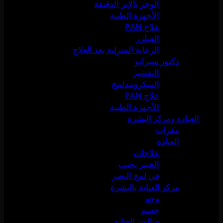
الوخز بالإبر الدقيقة
الأجهزة الطبية
علاج PAN
الفيلرز
الرعاية المنزلية بعد العلاج
دكتور سيرانو
التقشير
الميكرونيدلينج
علاج PAN
الأجهزة الطبية
العيادة ومركز البشرة
مقرات
العيادة
علاجات
الخبير يجيب
في لمح البصر
مركز العناية بالبشرة
وجه
جسم
صالون العناية