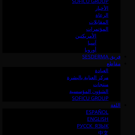
SOFICU GROUP
الأخبار
الرعاة
المقابلات
المؤتمرات
الأمريكتين
آسيا
أوروبا
فريق SESDERMA
مقاطع
العيادة
مركز العناية بالبشرة
منتجات
الشؤون المؤسسية
SOFICU GROUP
اللغة
ESPAÑOL
ENGLISH
РУССК. ЯЗЫК
中文