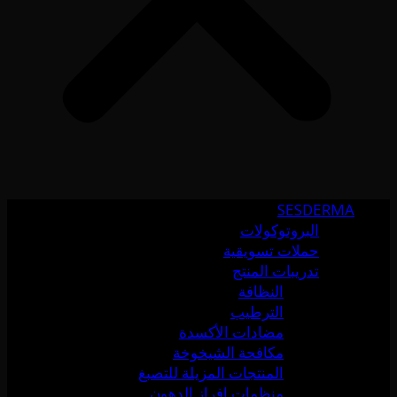
SESDERMA
البروتوكولات
حملات تسويقية
تدريبات المنتج
النظافة
الترطيب
مضادات الأكسدة
مكافحة الشيخوخة
المنتجات المزيلة للتصبغ
منظمات إفراز الدهون