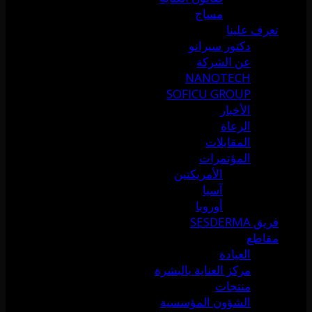
مساج
تعرف علينا
دكتور سيرانو
عن الشركة
NANOTECH
SOFICU GROUP
الأخبار
الرعاة
المقابلات
المؤتمرات
الأمريكتين
آسيا
أوروبا
فريق SESDERMA
مقاطع
العيادة
مركز العناية بالبشرة
منتجات
الشؤون المؤسسية