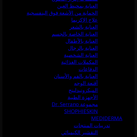
العناية بمحيط العين
الحماية من الأشعة فوق البنفسجية
علاج الإكزيما
العناية بالشعر
العناية الخاصة بالجسم
العناية بالأطفال
العناية بالرجال
العناية الشخصية
المكملات الغذائية
الدفاعات
العناية بالفم والأسنان
أقنعة الوجه
الميكرونيدلينج
الأجهزة الطبية
مجموعة Dr. Serrano
SHOPHIESKIN
MEDIDERMA
تدريبات المنتجات
التقشير الكيميائي