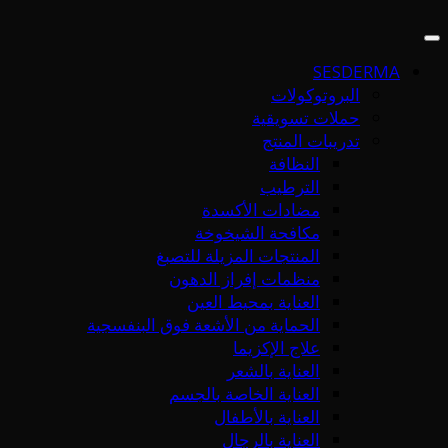
SESDERMA
البروتوكولات
حملات تسويقية
تدريبات المنتج
النظافة
الترطيب
مضادات الأكسدة
مكافحة الشيخوخة
المنتجات المزيلة للتصبغ
منظمات إفراز الدهون
العناية بمحيط العين
الحماية من الأشعة فوق البنفسجية
علاج الإكزيما
العناية بالشعر
العناية الخاصة بالجسم
العناية بالأطفال
العناية بالرجال