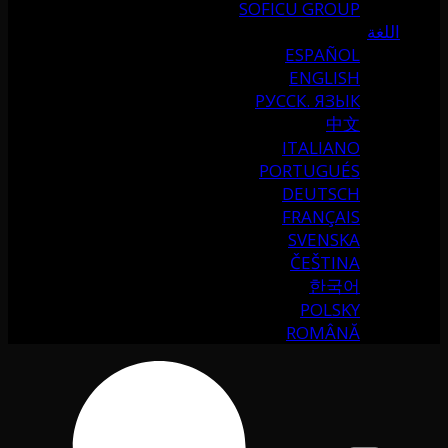
SOFICU GROUP
اللغة
ESPAÑOL
ENGLISH
РУССК. ЯЗЫК
中文
ITALIANO
PORTUGUÉS
DEUTSCH
FRANÇAIS
SVENSKA
ČEŠTINA
한국어
POLSKY
ROMÂNĂ