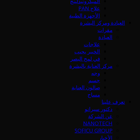
الميكرونيدلينج
علاج PAN
الأجهزة الطبية
العيادة ومركز البشرة
مقرات
العيادة
علاجات
الخبير يجيب
في لمح البصر
مركز العناية بالبشرة
وجه
جسم
صالون العناية
مساج
تعرف علينا
دكتور سيرانو
عن الشركة
NANOTECH
SOFICU GROUP
الأخبار