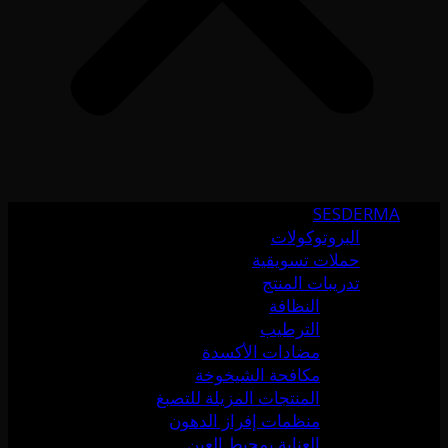
SESDERMA
البروتوكولات
حملات تسويقية
تدريبات المنتج
النظافة
الترطيب
مضادات الأكسدة
مكافحة الشيخوخة
المنتجات المزيلة للتصبغ
منظمات إفراز الدهون
العناية بمحيط العين