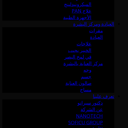
الميكرونيدلينج
علاج PAN
الأجهزة الطبية
العيادة ومركز البشرة
مقرات
العيادة
علاجات
الخبير يجيب
في لمح البصر
مركز العناية بالبشرة
وجه
جسم
صالون العناية
مساج
تعرف علينا
دكتور سيرانو
عن الشركة
NANOTECH
SOFICU GROUP