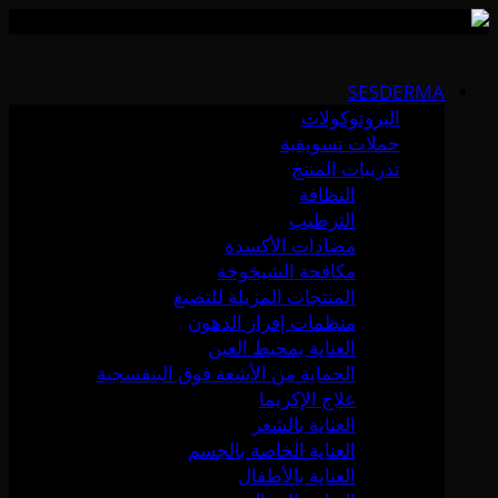
Skip
to
SESDERMA
content
البروتوكولات
حملات تسويقية
تدريبات المنتج
النظافة
الترطيب
مضادات الأكسدة
مكافحة الشيخوخة
المنتجات المزيلة للتصبغ
منظمات إفراز الدهون
العناية بمحيط العين
الحماية من الأشعة فوق البنفسجية
علاج الإكزيما
العناية بالشعر
العناية الخاصة بالجسم
العناية بالأطفال