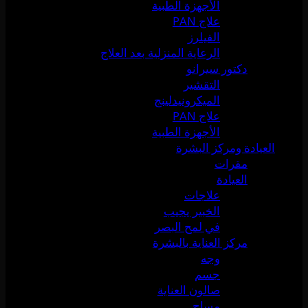
الأجهزة الطبية
علاج PAN
الفيلرز
الرعاية المنزلية بعد العلاج
دكتور سيرانو
التقشير
الميكرونيدلينج
علاج PAN
الأجهزة الطبية
العيادة ومركز البشرة
مقرات
العيادة
علاجات
الخبير يجيب
في لمح البصر
مركز العناية بالبشرة
وجه
جسم
صالون العناية
مساج