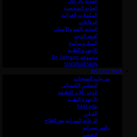
العناية بالرجال
العناية الشخصية
المكملات الغذائية
الدفاعات
العناية بالفم والأسنان
أقنعة الوجه
الميكرونيدلينج
الأجهزة الطبية
مجموعة Dr. Serrano
SHOPHIESKIN
MEDIDERMA
تدريبات المنتجات
التقشير الكيميائي
الوخز بالإبر الدقيقة
الأجهزة الطبية
علاج PAN
الفيلرز
الرعاية المنزلية بعد العلاج
دكتور سيرانو
التقشير