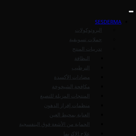
SESDERMA
البروتوكولات
حملات تسويقية
تدريبات المنتج
النظافة
الترطيب
مضادات الأكسدة
مكافحة الشيخوخة
المنتجات المزيلة للتصبغ
منظمات إفراز الدهون
العناية بمحيط العين
الحماية من الأشعة فوق البنفسجية
علاج الإكزيما