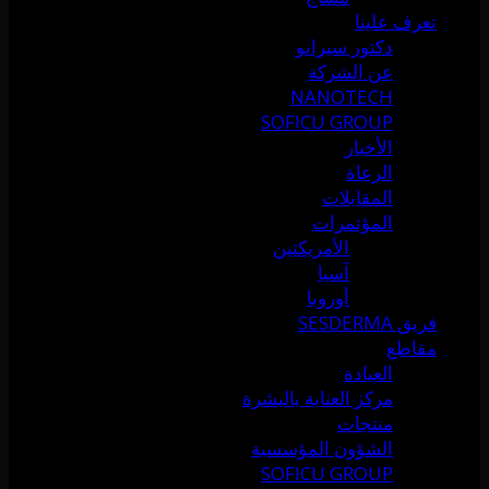
تعرف علينا
دكتور سيرانو
عن الشركة
NANOTECH
SOFICU GROUP
الأخبار
الرعاة
المقابلات
المؤتمرات
الأمريكتين
آسيا
أوروبا
فريق SESDERMA
مقاطع
العيادة
مركز العناية بالبشرة
منتجات
الشؤون المؤسسية
SOFICU GROUP