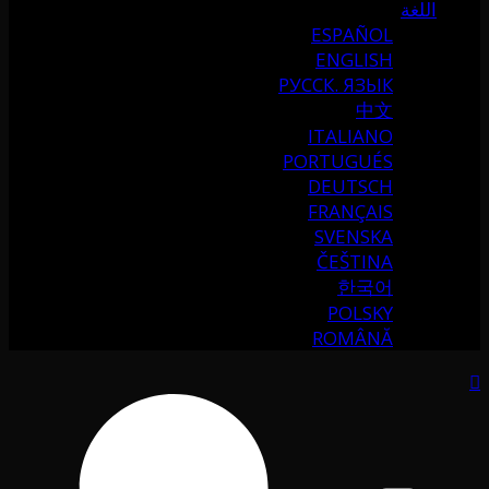
اللغة
ESPAÑOL
ENGLISH
РУССК. ЯЗЫК
中文
ITALIANO
PORTUGUÉS
DEUTSCH
FRANÇAIS
SVENSKA
ČEŠTINA
한국어
POLSKY
ROMÂNĂ