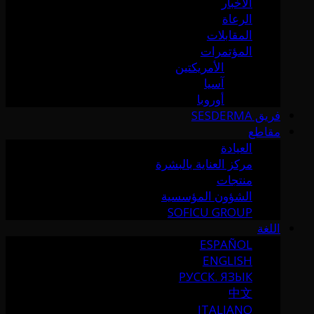
الأخبار
الرعاة
المقابلات
المؤتمرات
الأمريكتين
آسيا
أوروبا
فريق SESDERMA
مقاطع
العيادة
مركز العناية بالبشرة
منتجات
الشؤون المؤسسية
SOFICU GROUP
اللغة
ESPAÑOL
ENGLISH
РУССК. ЯЗЫК
中文
ITALIANO