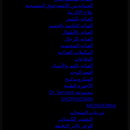
الحماية من الأشعة فوق البنفسجية
علاج الإكزيما
العناية بالشعر
العناية الخاصة بالجسم
العناية بالأطفال
العناية بالرجال
العناية الشخصية
المكملات الغذائية
الدفاعات
العناية بالفم والأسنان
أقنعة الوجه
الميكرونيدلينج
الأجهزة الطبية
مجموعة Dr. Serrano
SHOPHIESKIN
MEDIDERMA
تدريبات المنتجات
التقشير الكيميائي
الوخز بالإبر الدقيقة