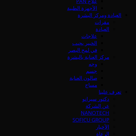
علاج PAN
الأجهزة الطبية
العيادة ومركز البشرة
مقرات
العيادة
علاجات
الخبير يجيب
في لمح البصر
مركز العناية بالبشرة
وجه
جسم
صالون العناية
مساج
تعرف علينا
دكتور سيرانو
عن الشركة
NANOTECH
SOFICU GROUP
الأخبار
الرعاة