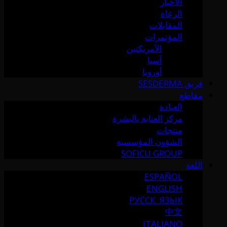
الأخبار
الرعاة
المقابلات
المؤتمرات
الأمريكتين
آسيا
أوروبا
فريق SESDERMA
مقاطع
العيادة
مركز العناية بالبشرة
منتجات
الشؤون المؤسسية
SOFICU GROUP
اللغة
ESPAÑOL
ENGLISH
РУССК. ЯЗЫК
中文
ITALIANO