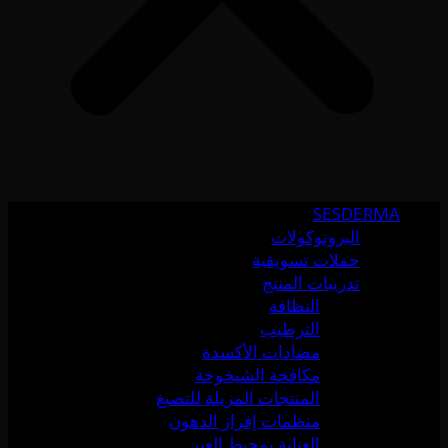
SESDERMA
البروتوكولات
حملات تسويقية
تدريبات المنتج
النظافة
الترطيب
مضادات الأكسدة
مكافحة الشيخوخة
المنتجات المزيلة للتصبغ
منظمات إفراز الدهون
العناية بمحيط العين