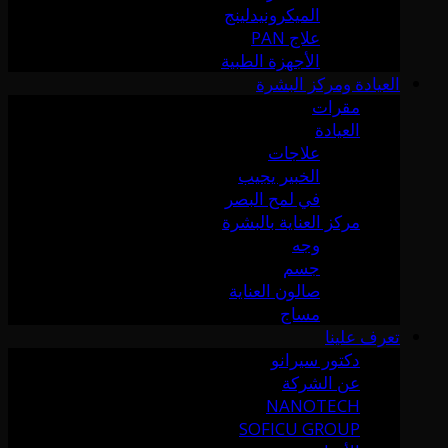
الميكرونيدلينج
علاج PAN
الأجهزة الطبية
العيادة ومركز البشرة
مقرات
العيادة
علاجات
الخبير يجيب
في لمح البصر
مركز العناية بالبشرة
وجه
جسم
صالون العناية
مساج
تعرف علينا
دكتور سيرانو
عن الشركة
NANOTECH
SOFICU GROUP