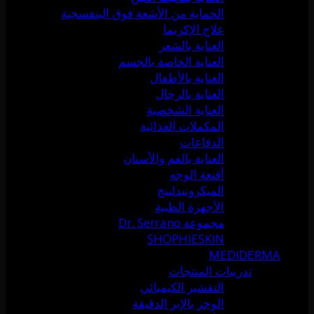
الحماية من الأشعة فوق البنفسجية
علاج الإكزيما
العناية بالشعر
العناية الخاصة بالجسم
العناية بالأطفال
العناية بالرجال
العناية الشخصية
المكملات الغذائية
الدفاعات
العناية بالفم والأسنان
أقنعة الوجه
الميكرونيدلينج
الأجهزة الطبية
مجموعة Dr. Serrano
SHOPHIESKIN
MEDIDERMA
تدريبات المنتجات
التقشير الكيميائي
الوخز بالإبر الدقيقة