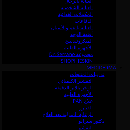
العناية بالرجال
العناية الشخصية
المكملات الغذائية
الدفاعات
العناية بالفم والأسنان
أقنعة الوجه
الميكرونيدلينج
الأجهزة الطبية
مجموعة Dr. Serrano
SHOPHIESKIN
MEDIDERMA
تدريبات المنتجات
التقشير الكيميائي
الوخز بالإبر الدقيقة
الأجهزة الطبية
علاج PAN
الفيلرز
الرعاية المنزلية بعد العلاج
دكتور سيرانو
التقشير