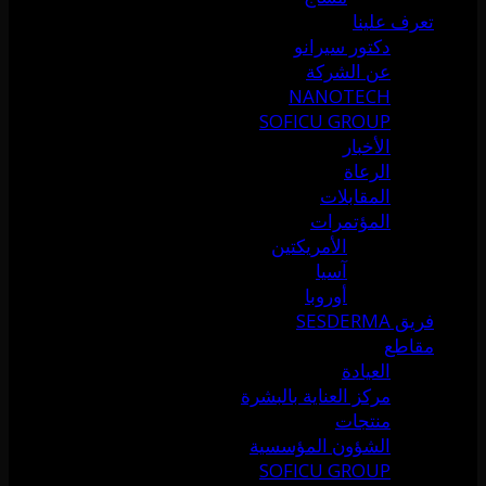
تعرف علينا
دكتور سيرانو
عن الشركة
NANOTECH
SOFICU GROUP
الأخبار
الرعاة
المقابلات
المؤتمرات
الأمريكتين
آسيا
أوروبا
فريق SESDERMA
مقاطع
العيادة
مركز العناية بالبشرة
منتجات
الشؤون المؤسسية
SOFICU GROUP