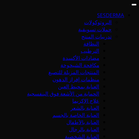
SESDERMA
البروتوكولات
حملات تسويقية
تدريبات المنتج
النظافة
الترطيب
مضادات الأكسدة
مكافحة الشيخوخة
المنتجات المزيلة للتصبغ
منظمات إفراز الدهون
العناية بمحيط العين
الحماية من الأشعة فوق البنفسجية
علاج الإكزيما
العناية بالشعر
العناية الخاصة بالجسم
العناية بالأطفال
العناية بالرجال
العناية الشخصية