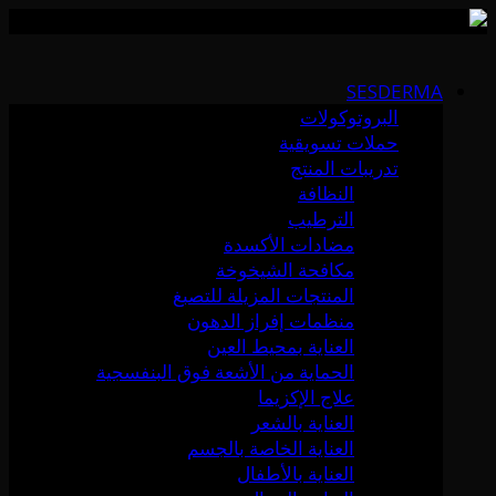
Skip
to
SESDERMA
content
البروتوكولات
حملات تسويقية
تدريبات المنتج
النظافة
الترطيب
مضادات الأكسدة
مكافحة الشيخوخة
المنتجات المزيلة للتصبغ
منظمات إفراز الدهون
العناية بمحيط العين
الحماية من الأشعة فوق البنفسجية
علاج الإكزيما
العناية بالشعر
العناية الخاصة بالجسم
العناية بالأطفال