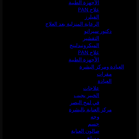
الأجهزة الطبية
علاج PAN
الفيلرز
الرعاية المنزلية بعد العلاج
دكتور سيرانو
التقشير
الميكرونيدلينج
علاج PAN
الأجهزة الطبية
العيادة ومركز البشرة
مقرات
العيادة
علاجات
الخبير يجيب
في لمح البصر
مركز العناية بالبشرة
وجه
جسم
صالون العناية
مساج