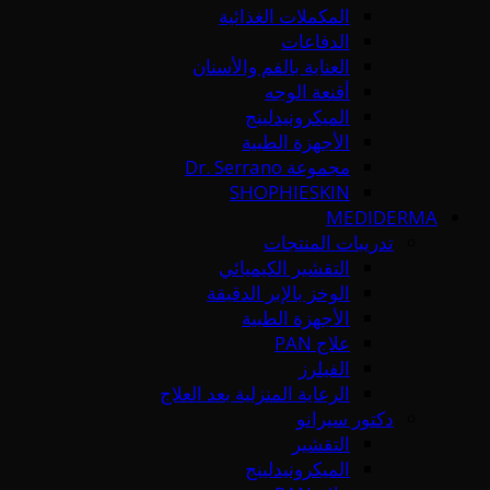
المكملات الغذائية
الدفاعات
العناية بالفم والأسنان
أقنعة الوجه
الميكرونيدلينج
الأجهزة الطبية
مجموعة Dr. Serrano
SHOPHIESKIN
MEDIDERMA
تدريبات المنتجات
التقشير الكيميائي
الوخز بالإبر الدقيقة
الأجهزة الطبية
علاج PAN
الفيلرز
الرعاية المنزلية بعد العلاج
دكتور سيرانو
التقشير
الميكرونيدلينج