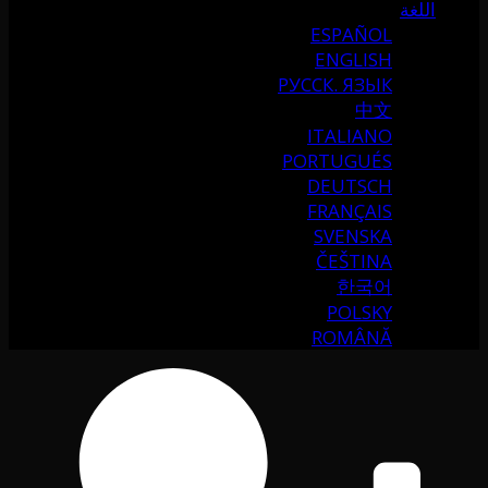
اللغة
ESPAÑOL
ENGLISH
РУССК. ЯЗЫК
中文
ITALIANO
PORTUGUÉS
DEUTSCH
FRANÇAIS
SVENSKA
ČEŠTINA
한국어
POLSKY
ROMÂNĂ