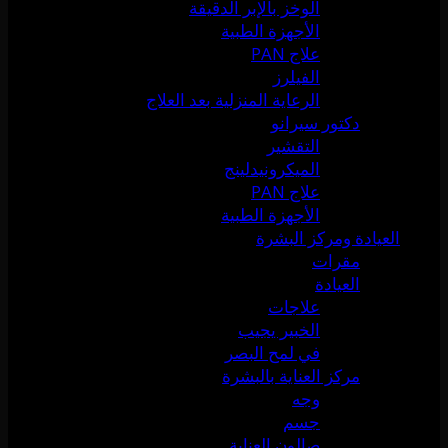
الوخز بالإبر الدقيقة
الأجهزة الطبية
علاج PAN
الفيلرز
الرعاية المنزلية بعد العلاج
دكتور سيرانو
التقشير
الميكرونيدلينج
علاج PAN
الأجهزة الطبية
العيادة ومركز البشرة
مقرات
العيادة
علاجات
الخبير يجيب
في لمح البصر
مركز العناية بالبشرة
وجه
جسم
صالون العناية