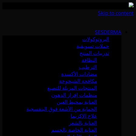
Skip to content
SESDERMA
البروتوكولات
حملات تسويقية
تدريبات المنتج
النظافة
الترطيب
مضادات الأكسدة
مكافحة الشيخوخة
المنتجات المزيلة للتصبغ
منظمات إفراز الدهون
العناية بمحيط العين
الحماية من الأشعة فوق البنفسجية
علاج الإكزيما
العناية بالشعر
العناية الخاصة بالجسم