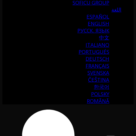
SOFICU GROUP
اللغة
ESPAÑOL
ENGLISH
РУССК. ЯЗЫК
中文
ITALIANO
PORTUGUÉS
DEUTSCH
FRANÇAIS
SVENSKA
ČEŠTINA
한국어
POLSKY
ROMÂNĂ