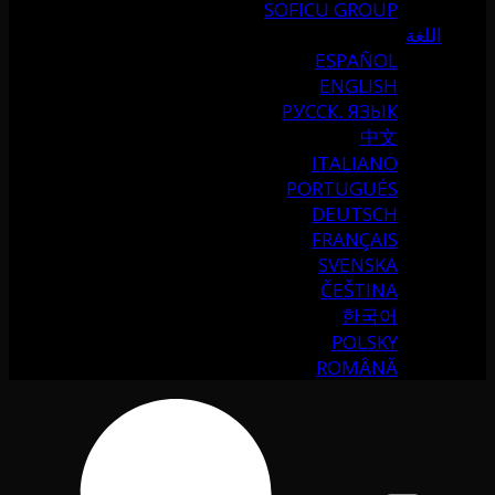
SOFICU GROUP
اللغة
ESPAÑOL
ENGLISH
РУССК. ЯЗЫК
中文
ITALIANO
PORTUGUÉS
DEUTSCH
FRANÇAIS
SVENSKA
ČEŠTINA
한국어
POLSKY
ROMÂNĂ