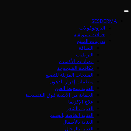
SESDERMA
البروتوكولات
حملات تسويقية
تدريبات المنتج
النظافة
الترطيب
مضادات الأكسدة
مكافحة الشيخوخة
المنتجات المزيلة للتصبغ
منظمات إفراز الدهون
العناية بمحيط العين
الحماية من الأشعة فوق البنفسجية
علاج الإكزيما
العناية بالشعر
العناية الخاصة بالجسم
العناية بالأطفال
العناية بالرجال