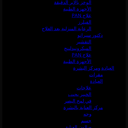
الوخز بالإبر الدقيقة
الأجهزة الطبية
علاج PAN
الفيلرز
الرعاية المنزلية بعد العلاج
دكتور سيرانو
التقشير
الميكرونيدلينج
علاج PAN
الأجهزة الطبية
العيادة ومركز البشرة
مقرات
العيادة
علاجات
الخبير يجيب
في لمح البصر
مركز العناية بالبشرة
وجه
جسم
صالون العناية