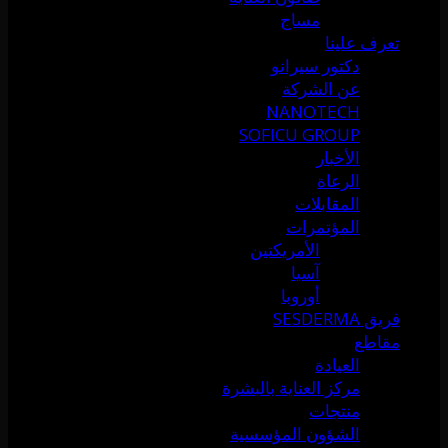
مساج
تعرف علينا
دكتور سيرانو
عن الشركة
NANOTECH
SOFICU GROUP
الأخبار
الرعاة
المقابلات
المؤتمرات
الأمريكتين
آسيا
أوروبا
فريق SESDERMA
مقاطع
العيادة
مركز العناية بالبشرة
منتجات
الشؤون المؤسسية