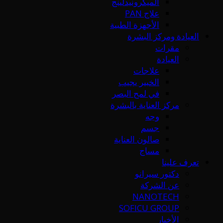
الميكرونيدلينج
علاج PAN
الأجهزة الطبية
العيادة ومركز البشرة
مقرات
العيادة
علاجات
الخبير يجيب
في لمح البصر
مركز العناية بالبشرة
وجه
جسم
صالون العناية
مساج
تعرف علينا
دكتور سيرانو
عن الشركة
NANOTECH
SOFICU GROUP
الأخبار