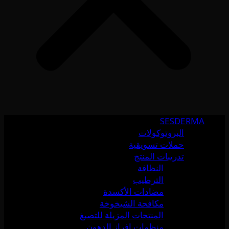
SESDERMA
البروتوكولات
حملات تسويقية
تدريبات المنتج
النظافة
الترطيب
مضادات الأكسدة
مكافحة الشيخوخة
المنتجات المزيلة للتصبغ
منظمات إفراز الدهون