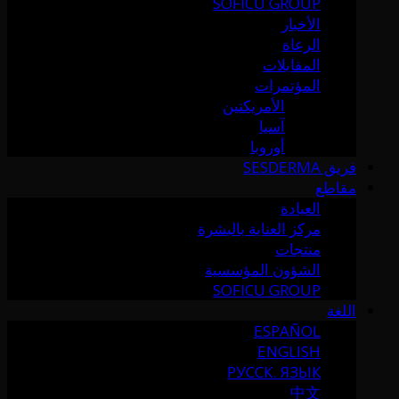
SOFICU GROUP
الأخبار
الرعاة
المقابلات
المؤتمرات
الأمريكتين
آسيا
أوروبا
فريق SESDERMA
مقاطع
العيادة
مركز العناية بالبشرة
منتجات
الشؤون المؤسسية
SOFICU GROUP
اللغة
ESPAÑOL
ENGLISH
РУССК. ЯЗЫК
中文