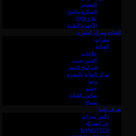
التقشير
الميكرونيدلينج
علاج PAN
الأجهزة الطبية
العيادة ومركز البشرة
مقرات
العيادة
علاجات
الخبير يجيب
في لمح البصر
مركز العناية بالبشرة
وجه
جسم
صالون العناية
مساج
تعرف علينا
دكتور سيرانو
عن الشركة
NANOTECH