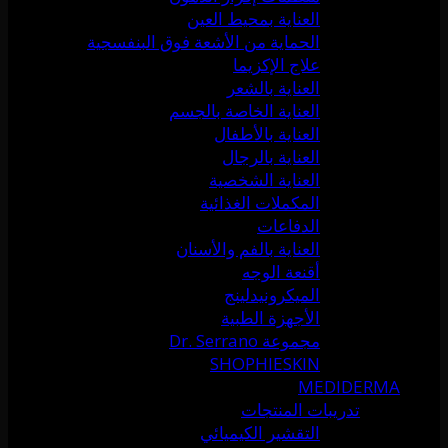
العناية بمحيط العين
الحماية من الأشعة فوق البنفسجية
علاج الإكزيما
العناية بالشعر
العناية الخاصة بالجسم
العناية بالأطفال
العناية بالرجال
العناية الشخصية
المكملات الغذائية
الدفاعات
العناية بالفم والأسنان
أقنعة الوجه
الميكرونيدلينج
الأجهزة الطبية
مجموعة Dr. Serrano
SHOPHIESKIN
MEDIDERMA
تدريبات المنتجات
التقشير الكيميائي