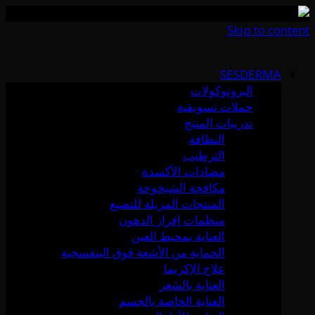
Skip to content
SESDERMA
البروتوكولات
حملات تسويقية
تدريبات المنتج
النظافة
الترطيب
مضادات الأكسدة
مكافحة الشيخوخة
المنتجات المزيلة للتصبغ
منظمات إفراز الدهون
العناية بمحيط العين
الحماية من الأشعة فوق البنفسجية
علاج الإكزيما
العناية بالشعر
العناية الخاصة بالجسم