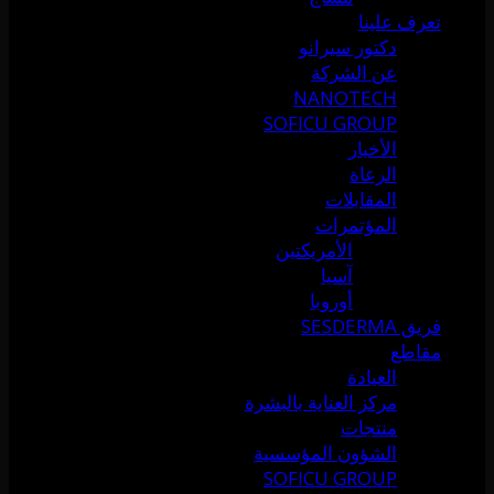
تعرف علينا
دكتور سيرانو
عن الشركة
NANOTECH
SOFICU GROUP
الأخبار
الرعاة
المقابلات
المؤتمرات
الأمريكتين
آسيا
أوروبا
فريق SESDERMA
مقاطع
العيادة
مركز العناية بالبشرة
منتجات
الشؤون المؤسسية
SOFICU GROUP