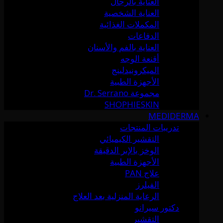
العناية بالرجال
العناية الشخصية
المكملات الغذائية
الدفاعات
العناية بالفم والأسنان
أقنعة الوجه
الميكرونيدلينج
الأجهزة الطبية
مجموعة Dr. Serrano
SHOPHIESKIN
MEDIDERMA
تدريبات المنتجات
التقشير الكيميائي
الوخز بالإبر الدقيقة
الأجهزة الطبية
علاج PAN
الفيلرز
الرعاية المنزلية بعد العلاج
دكتور سيرانو
التقشير