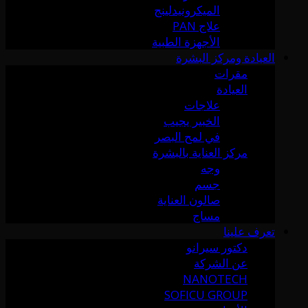
الميكرونيدلينج
علاج PAN
الأجهزة الطبية
العيادة ومركز البشرة
مقرات
العيادة
علاجات
الخبير يجيب
في لمح البصر
مركز العناية بالبشرة
وجه
جسم
صالون العناية
مساج
تعرف علينا
دكتور سيرانو
عن الشركة
NANOTECH
SOFICU GROUP