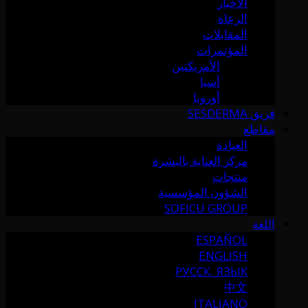
الأخبار
الرعاة
المقابلات
المؤتمرات
الأمريكتين
آسيا
أوروبا
فريق SESDERMA
مقاطع
العيادة
مركز العناية بالبشرة
منتجات
الشؤون المؤسسية
SOFICU GROUP
اللغة
ESPAÑOL
ENGLISH
РУССК. ЯЗЫК
中文
ITALIANO