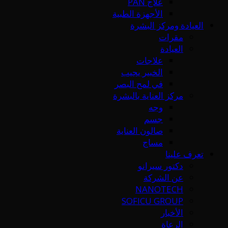
علاج PAN
الأجهزة الطبية
العيادة ومركز البشرة
مقرات
العيادة
علاجات
الخبير يجيب
في لمح البصر
مركز العناية بالبشرة
وجه
جسم
صالون العناية
مساج
تعرف علينا
دكتور سيرانو
عن الشركة
NANOTECH
SOFICU GROUP
الأخبار
الرعاة