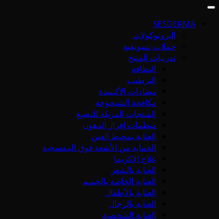
SESDERMA
البروتوكولات
حملات تسويقية
تدريبات المنتج
النظافة
الترطيب
مضادات الأكسدة
مكافحة الشيخوخة
المنتجات المزيلة للتصبغ
منظمات إفراز الدهون
العناية بمحيط العين
الحماية من الأشعة فوق البنفسجية
علاج الإكزيما
العناية بالشعر
العناية الخاصة بالجسم
العناية بالأطفال
العناية بالرجال
العناية الشخصية