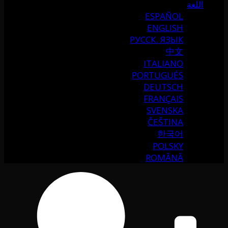
اللغة
ESPAÑOL
ENGLISH
РУССК. ЯЗЫК
中文
ITALIANO
PORTUGUÉS
DEUTSCH
FRANÇAIS
SVENSKA
ČEŠTINA
한국어
POLSKY
ROMÂNĂ