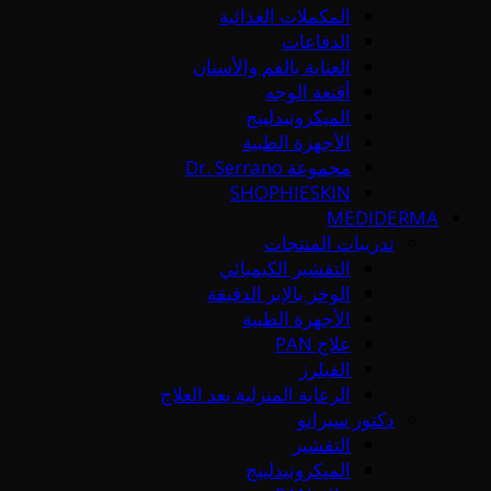
المكملات الغذائية
الدفاعات
العناية بالفم والأسنان
أقنعة الوجه
الميكرونيدلينج
الأجهزة الطبية
مجموعة Dr. Serrano
SHOPHIESKIN
MEDIDERMA
تدريبات المنتجات
التقشير الكيميائي
الوخز بالإبر الدقيقة
الأجهزة الطبية
علاج PAN
الفيلرز
الرعاية المنزلية بعد العلاج
دكتور سيرانو
التقشير
الميكرونيدلينج