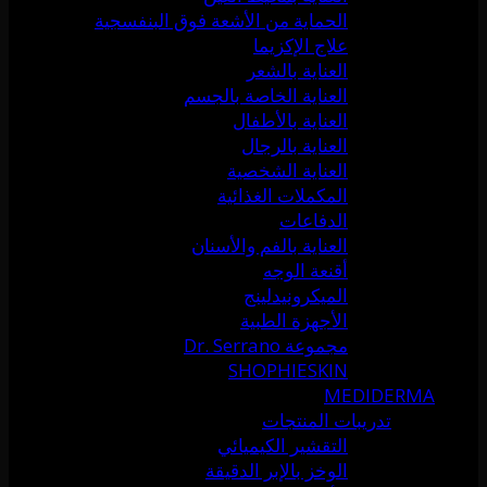
الحماية من الأشعة فوق البنفسجية
علاج الإكزيما
العناية بالشعر
العناية الخاصة بالجسم
العناية بالأطفال
العناية بالرجال
العناية الشخصية
المكملات الغذائية
الدفاعات
العناية بالفم والأسنان
أقنعة الوجه
الميكرونيدلينج
الأجهزة الطبية
مجموعة Dr. Serrano
SHOPHIESKIN
MEDIDERMA
تدريبات المنتجات
التقشير الكيميائي
الوخز بالإبر الدقيقة