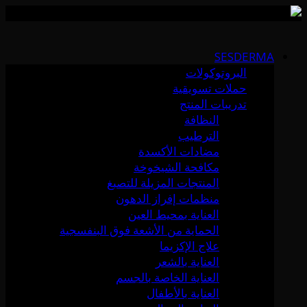
Skip
to
SESDERMA
content
البروتوكولات
حملات تسويقية
تدريبات المنتج
النظافة
الترطيب
مضادات الأكسدة
مكافحة الشيخوخة
المنتجات المزيلة للتصبغ
منظمات إفراز الدهون
العناية بمحيط العين
الحماية من الأشعة فوق البنفسجية
علاج الإكزيما
العناية بالشعر
العناية الخاصة بالجسم
العناية بالأطفال