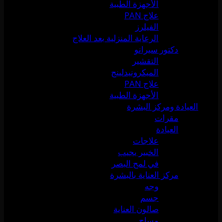
الأجهزة الطبية
علاج PAN
الفيلرز
الرعاية المنزلية بعد العلاج
دكتور سيرانو
التقشير
الميكرونيدلينج
علاج PAN
الأجهزة الطبية
العيادة ومركز البشرة
مقرات
العيادة
علاجات
الخبير يجيب
في لمح البصر
مركز العناية بالبشرة
وجه
جسم
صالون العناية
مساج