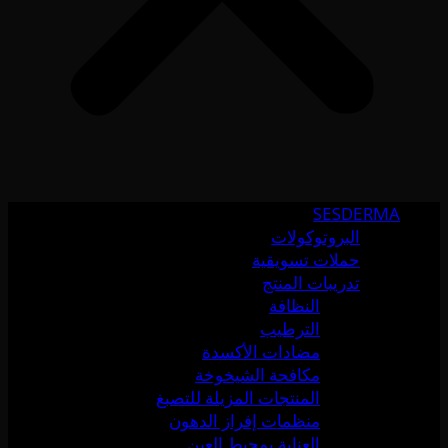
SESDERMA
البروتوكولات
حملات تسويقية
تدريبات المنتج
النظافة
الترطيب
مضادات الأكسدة
مكافحة الشيخوخة
المنتجات المزيلة للتصبغ
منظمات إفراز الدهون
العناية بمحيط العين