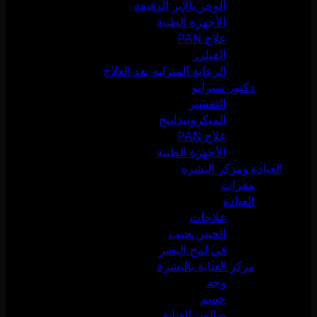
الوخز بالإبر الدقيقة
الأجهزة الطبية
علاج PAN
الفيلرز
الرعاية المنزلية بعد العلاج
دكتور سيرانو
التقشير
الميكرونيدلينج
علاج PAN
الأجهزة الطبية
العيادة ومركز البشرة
مقرات
العيادة
علاجات
الخبير يجيب
في لمح البصر
مركز العناية بالبشرة
وجه
جسم
صالون العناية