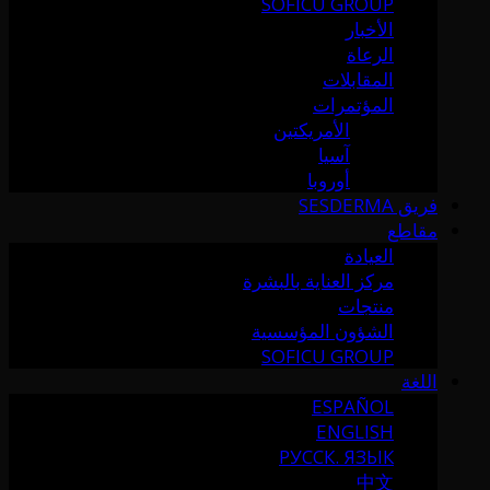
SOFICU GROUP
الأخبار
الرعاة
المقابلات
المؤتمرات
الأمريكتين
آسيا
أوروبا
فريق SESDERMA
مقاطع
العيادة
مركز العناية بالبشرة
منتجات
الشؤون المؤسسية
SOFICU GROUP
اللغة
ESPAÑOL
ENGLISH
РУССК. ЯЗЫК
中文