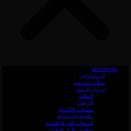
SESDERMA
البروتوكولات
حملات تسويقية
تدريبات المنتج
النظافة
الترطيب
مضادات الأكسدة
مكافحة الشيخوخة
المنتجات المزيلة للتصبغ
منظمات إفراز الدهون