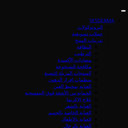
SESDERMA
البروتوكولات
حملات تسويقية
تدريبات المنتج
النظافة
الترطيب
مضادات الأكسدة
مكافحة الشيخوخة
المنتجات المزيلة للتصبغ
منظمات إفراز الدهون
العناية بمحيط العين
الحماية من الأشعة فوق البنفسجية
علاج الإكزيما
العناية بالشعر
العناية الخاصة بالجسم
العناية بالأطفال
العناية بالرجال