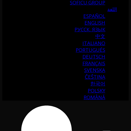
SOFICU GROUP
اللغة
ESPAÑOL
ENGLISH
РУССК. ЯЗЫК
中文
ITALIANO
PORTUGUÉS
DEUTSCH
FRANÇAIS
SVENSKA
ČEŠTINA
한국어
POLSKY
ROMÂNĂ