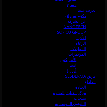
مساج
تعرف علينا
دكتور سيرانو
عن الشركة
NANOTECH
SOFICU GROUP
الأخبار
الرعاة
المقابلات
المؤتمرات
الأمريكتين
آسيا
أوروبا
فريق SESDERMA
مقاطع
العيادة
مركز العناية بالبشرة
منتجات
الشؤون المؤسسية