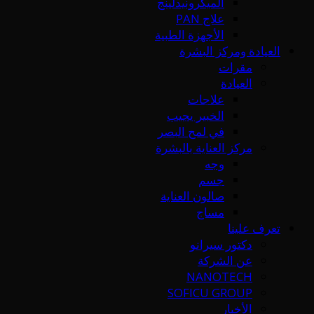
الميكرونيدلينج
علاج PAN
الأجهزة الطبية
العيادة ومركز البشرة
مقرات
العيادة
علاجات
الخبير يجيب
في لمح البصر
مركز العناية بالبشرة
وجه
جسم
صالون العناية
مساج
تعرف علينا
دكتور سيرانو
عن الشركة
NANOTECH
SOFICU GROUP
الأخبار