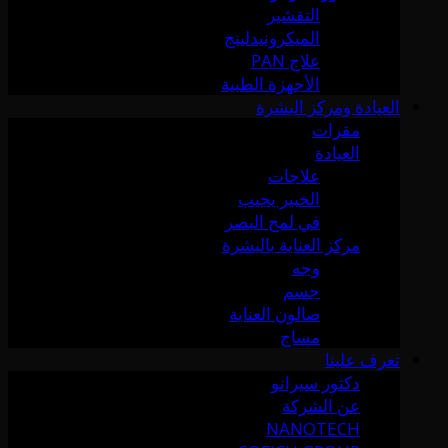
التقشير
الميكرونيدلينج
علاج PAN
الأجهزة الطبية
العيادة ومركز البشرة
مقرات
العيادة
علاجات
الخبير يجيب
في لمح البصر
مركز العناية بالبشرة
وجه
جسم
صالون العناية
مساج
تعرف علينا
دكتور سيرانو
عن الشركة
NANOTECH