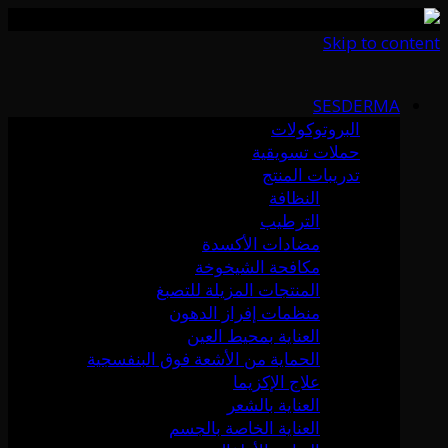
Skip to content
SESDERMA
البروتوكولات
حملات تسويقية
تدريبات المنتج
النظافة
الترطيب
مضادات الأكسدة
مكافحة الشيخوخة
المنتجات المزيلة للتصبغ
منظمات إفراز الدهون
العناية بمحيط العين
الحماية من الأشعة فوق البنفسجية
علاج الإكزيما
العناية بالشعر
العناية الخاصة بالجسم