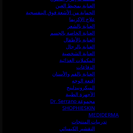
العناية بمحيط العين
الحماية من الأشعة فوق البنفسجية
علاج الإكزيما
العناية بالشعر
العناية الخاصة بالجسم
العناية بالأطفال
العناية بالرجال
العناية الشخصية
المكملات الغذائية
الدفاعات
العناية بالفم والأسنان
أقنعة الوجه
الميكرونيدلينج
الأجهزة الطبية
مجموعة Dr. Serrano
SHOPHIESKIN
MEDIDERMA
تدريبات المنتجات
التقشير الكيميائي