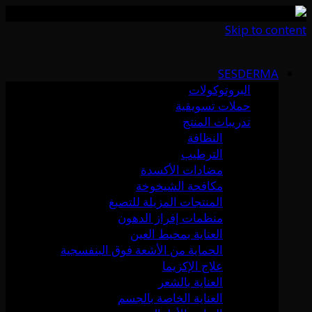
Skip to content
SESDERMA
البروتوكولات
حملات تسويقية
تدريبات المنتج
النظافة
الترطيب
مضادات الأكسدة
مكافحة الشيخوخة
المنتجات المزيلة للتصبغ
منظمات إفراز الدهون
العناية بمحيط العين
الحماية من الأشعة فوق البنفسجية
علاج الإكزيما
العناية بالشعر
العناية الخاصة بالجسم