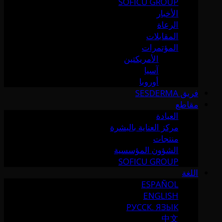
SOFICU GROUP
الأخبار
الرعاة
المقابلات
المؤتمرات
الأمريكتين
آسيا
أوروبا
فريق SESDERMA
مقاطع
العيادة
مركز العناية بالبشرة
منتجات
الشؤون المؤسسية
SOFICU GROUP
اللغة
ESPAÑOL
ENGLISH
РУССК. ЯЗЫК
中文