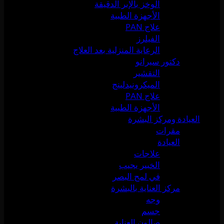
الوخز بالإبر الدقيقة
الأجهزة الطبية
علاج PAN
الفيلرز
الرعاية المنزلية بعد العلاج
دكتور سيرانو
التقشير
الميكرونيدلينج
علاج PAN
الأجهزة الطبية
العيادة ومركز البشرة
مقرات
العيادة
علاجات
الخبير يجيب
في لمح البصر
مركز العناية بالبشرة
وجه
جسم
صالون العناية