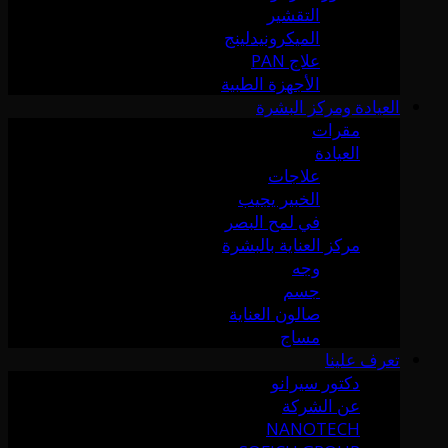
التقشير
الميكرونيدلينج
علاج PAN
الأجهزة الطبية
العيادة ومركز البشرة
مقرات
العيادة
علاجات
الخبير يجيب
في لمح البصر
مركز العناية بالبشرة
وجه
جسم
صالون العناية
مساج
تعرف علينا
دكتور سيرانو
عن الشركة
NANOTECH