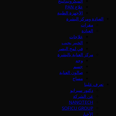
الميكرونيدلينج
علاج PAN
الأجهزة الطبية
العيادة ومركز البشرة
مقرات
العيادة
علاجات
الخبير يجيب
في لمح البصر
مركز العناية بالبشرة
وجه
جسم
صالون العناية
مساج
تعرف علينا
دكتور سيرانو
عن الشركة
NANOTECH
SOFICU GROUP
الأخبار