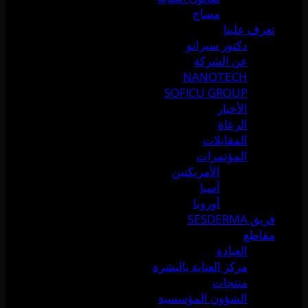
مساج
تعرف علينا
دكتور سيرانو
عن الشركة
NANOTECH
SOFICU GROUP
الأخبار
الرعاة
المقابلات
المؤتمرات
الأمريكتين
آسيا
أوروبا
فريق SESDERMA
مقاطع
العيادة
مركز العناية بالبشرة
منتجات
الشؤون المؤسسية