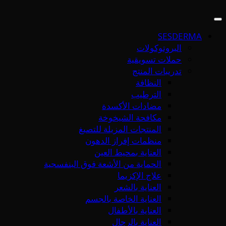
SESDERMA
البروتوكولات
حملات تسويقية
تدريبات المنتج
النظافة
الترطيب
مضادات الأكسدة
مكافحة الشيخوخة
المنتجات المزيلة للتصبغ
منظمات إفراز الدهون
العناية بمحيط العين
الحماية من الأشعة فوق البنفسجية
علاج الإكزيما
العناية بالشعر
العناية الخاصة بالجسم
العناية بالأطفال
العناية بالرجال