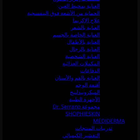
العناية بمحيط العين
الحماية من الأشعة فوق البنفسجية
علاج الإكزيما
العناية بالشعر
العناية الخاصة بالجسم
العناية بالأطفال
العناية بالرجال
العناية الشخصية
المكملات الغذائية
الدفاعات
العناية بالفم والأسنان
أقنعة الوجه
الميكرونيدلينج
الأجهزة الطبية
مجموعة Dr. Serrano
SHOPHIESKIN
MEDIDERMA
تدريبات المنتجات
التقشير الكيميائي