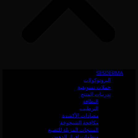
SESDERMA
البروتوكولات
حملات تسويقية
تدريبات المنتج
النظافة
الترطيب
مضادات الأكسدة
مكافحة الشيخوخة
المنتجات المزيلة للتصبغ
منظمات إفراز الدهون