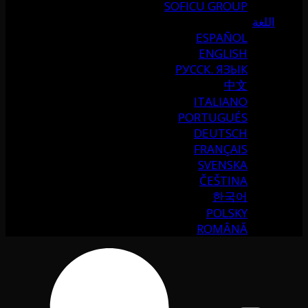
SOFICU GROUP
اللغة
ESPAÑOL
ENGLISH
РУССК. ЯЗЫК
中文
ITALIANO
PORTUGUÉS
DEUTSCH
FRANÇAIS
SVENSKA
ČEŠTINA
한국어
POLSKY
ROMÂNĂ