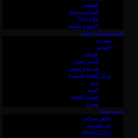
التقشير
الميكرونيدلينج
علاج PAN
الأجهزة الطبية
العيادة ومركز البشرة
مقرات
العيادة
علاجات
الخبير يجيب
في لمح البصر
مركز العناية بالبشرة
وجه
جسم
صالون العناية
مساج
تعرف علينا
دكتور سيرانو
عن الشركة
NANOTECH