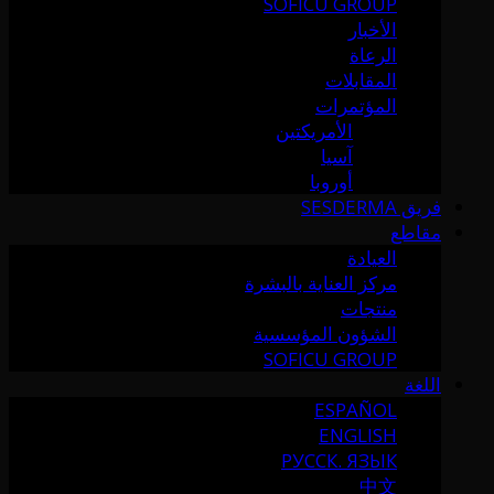
SOFICU GROUP
الأخبار
الرعاة
المقابلات
المؤتمرات
الأمريكتين
آسيا
أوروبا
فريق SESDERMA
مقاطع
العيادة
مركز العناية بالبشرة
منتجات
الشؤون المؤسسية
SOFICU GROUP
اللغة
ESPAÑOL
ENGLISH
РУССК. ЯЗЫК
中文