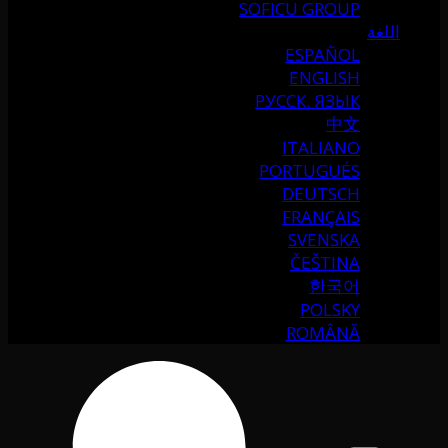
SOFICU GROUP
اللغة
ESPAÑOL
ENGLISH
РУССК. ЯЗЫК
中文
ITALIANO
PORTUGUÉS
DEUTSCH
FRANÇAIS
SVENSKA
ČEŠTINA
한국어
POLSKY
ROMÂNĂ