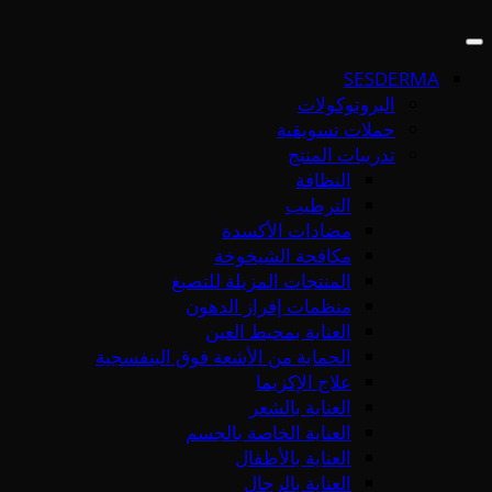
SESDERMA
البروتوكولات
حملات تسويقية
تدريبات المنتج
النظافة
الترطيب
مضادات الأكسدة
مكافحة الشيخوخة
المنتجات المزيلة للتصبغ
منظمات إفراز الدهون
العناية بمحيط العين
الحماية من الأشعة فوق البنفسجية
علاج الإكزيما
العناية بالشعر
العناية الخاصة بالجسم
العناية بالأطفال
العناية بالرجال