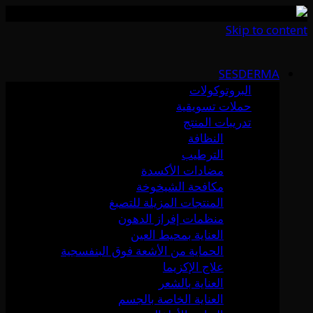
Skip to content
SESDERMA
البروتوكولات
حملات تسويقية
تدريبات المنتج
النظافة
الترطيب
مضادات الأكسدة
مكافحة الشيخوخة
المنتجات المزيلة للتصبغ
منظمات إفراز الدهون
العناية بمحيط العين
الحماية من الأشعة فوق البنفسجية
علاج الإكزيما
العناية بالشعر
العناية الخاصة بالجسم