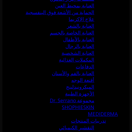
العناية بمحيط العين
الحماية من الأشعة فوق البنفسجية
علاج الإكزيما
العناية بالشعر
العناية الخاصة بالجسم
العناية بالأطفال
العناية بالرجال
العناية الشخصية
المكملات الغذائية
الدفاعات
العناية بالفم والأسنان
أقنعة الوجه
الميكرونيدلينج
الأجهزة الطبية
مجموعة Dr. Serrano
SHOPHIESKIN
MEDIDERMA
تدريبات المنتجات
التقشير الكيميائي