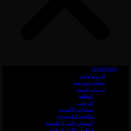
SESDERMA
البروتوكولات
حملات تسويقية
تدريبات المنتج
النظافة
الترطيب
مضادات الأكسدة
مكافحة الشيخوخة
المنتجات المزيلة للتصبغ
منظمات إفراز الدهون