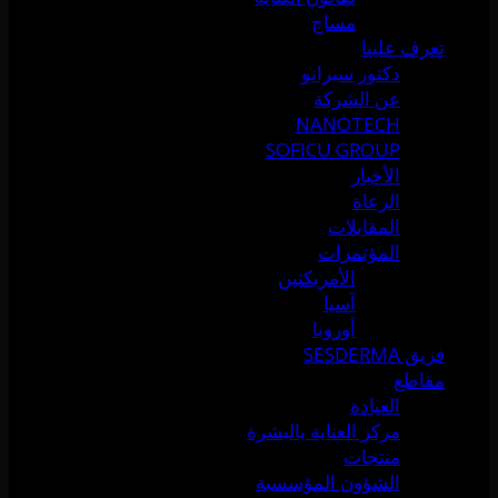
مساج
تعرف علينا
دكتور سيرانو
عن الشركة
NANOTECH
SOFICU GROUP
الأخبار
الرعاة
المقابلات
المؤتمرات
الأمريكتين
آسيا
أوروبا
فريق SESDERMA
مقاطع
العيادة
مركز العناية بالبشرة
منتجات
الشؤون المؤسسية