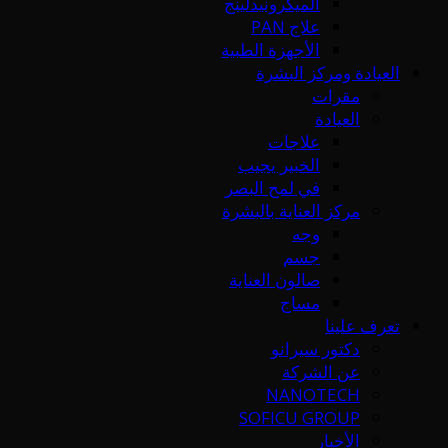
الميكرونيدلينج
علاج PAN
الأجهزة الطبية
العيادة ومركز البشرة
مقرات
العيادة
علاجات
الخبير يجيب
في لمح البصر
مركز العناية بالبشرة
وجه
جسم
صالون العناية
مساج
تعرف علينا
دكتور سيرانو
عن الشركة
NANOTECH
SOFICU GROUP
الأخبار