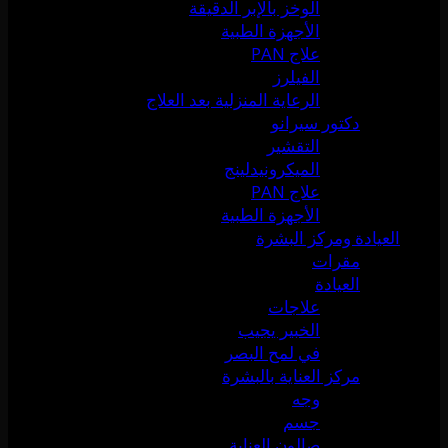
الوخز بالإبر الدقيقة
الأجهزة الطبية
علاج PAN
الفيلرز
الرعاية المنزلية بعد العلاج
دكتور سيرانو
التقشير
الميكرونيدلينج
علاج PAN
الأجهزة الطبية
العيادة ومركز البشرة
مقرات
العيادة
علاجات
الخبير يجيب
في لمح البصر
مركز العناية بالبشرة
وجه
جسم
صالون العناية