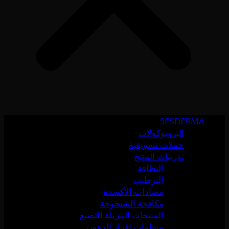
SESDERMA
البروتوكولات
حملات تسويقية
تدريبات المنتج
النظافة
الترطيب
مضادات الأكسدة
مكافحة الشيخوخة
المنتجات المزيلة للتصبغ
منظمات إفراز الدهون