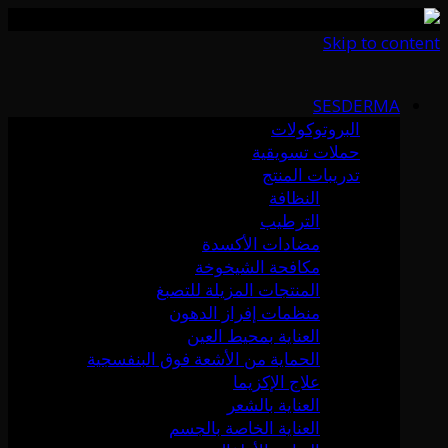
Skip to content
SESDERMA
البروتوكولات
حملات تسويقية
تدريبات المنتج
النظافة
الترطيب
مضادات الأكسدة
مكافحة الشيخوخة
المنتجات المزيلة للتصبغ
منظمات إفراز الدهون
العناية بمحيط العين
الحماية من الأشعة فوق البنفسجية
علاج الإكزيما
العناية بالشعر
العناية الخاصة بالجسم