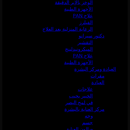
الوخز بالإبر الدقيقة
الأجهزة الطبية
علاج PAN
الفيلرز
الرعاية المنزلية بعد العلاج
دكتور سيرانو
التقشير
الميكرونيدلينج
علاج PAN
الأجهزة الطبية
العيادة ومركز البشرة
مقرات
العيادة
علاجات
الخبير يجيب
في لمح البصر
مركز العناية بالبشرة
وجه
جسم
صالون العناية