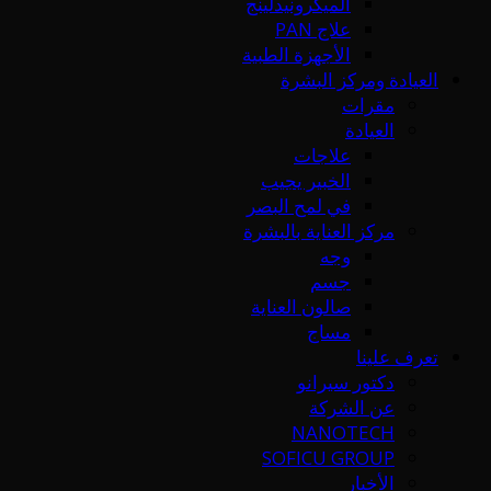
الميكرونيدلينج
علاج PAN
الأجهزة الطبية
العيادة ومركز البشرة
مقرات
العيادة
علاجات
الخبير يجيب
في لمح البصر
مركز العناية بالبشرة
وجه
جسم
صالون العناية
مساج
تعرف علينا
دكتور سيرانو
عن الشركة
NANOTECH
SOFICU GROUP
الأخبار