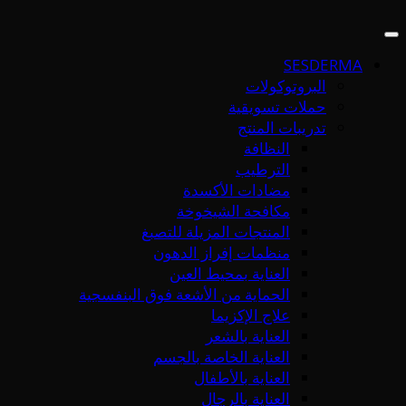
SESDERMA
البروتوكولات
حملات تسويقية
تدريبات المنتج
النظافة
الترطيب
مضادات الأكسدة
مكافحة الشيخوخة
المنتجات المزيلة للتصبغ
منظمات إفراز الدهون
العناية بمحيط العين
الحماية من الأشعة فوق البنفسجية
علاج الإكزيما
العناية بالشعر
العناية الخاصة بالجسم
العناية بالأطفال
العناية بالرجال