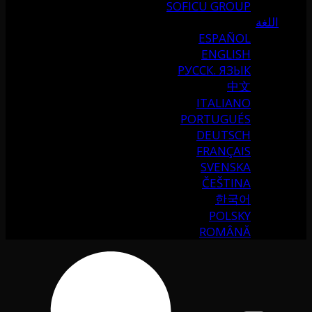
SOFICU GROUP
اللغة
ESPAÑOL
ENGLISH
РУССК. ЯЗЫК
中文
ITALIANO
PORTUGUÉS
DEUTSCH
FRANÇAIS
SVENSKA
ČEŠTINA
한국어
POLSKY
ROMÂNĂ