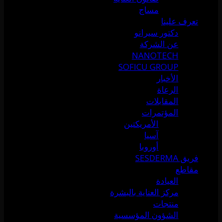
مساج
تعرف علينا
دكتور سيرانو
عن الشركة
NANOTECH
SOFICU GROUP
الأخبار
الرعاة
المقابلات
المؤتمرات
الأمريكتين
آسيا
أوروبا
فريق SESDERMA
مقاطع
العيادة
مركز العناية بالبشرة
منتجات
الشؤون المؤسسية