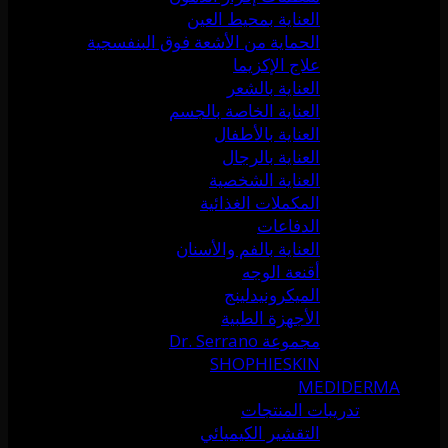
العناية بمحيط العين
الحماية من الأشعة فوق البنفسجية
علاج الإكزيما
العناية بالشعر
العناية الخاصة بالجسم
العناية بالأطفال
العناية بالرجال
العناية الشخصية
المكملات الغذائية
الدفاعات
العناية بالفم والأسنان
أقنعة الوجه
الميكرونيدلينج
الأجهزة الطبية
مجموعة Dr. Serrano
SHOPHIESKIN
MEDIDERMA
تدريبات المنتجات
التقشير الكيميائي