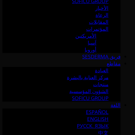
SOFICU GROUP
الأخبار
الرعاة
المقابلات
المؤتمرات
الأمريكتين
آسيا
أوروبا
فريق SESDERMA
مقاطع
العيادة
مركز العناية بالبشرة
منتجات
الشؤون المؤسسية
SOFICU GROUP
اللغة
ESPAÑOL
ENGLISH
РУССК. ЯЗЫК
中文