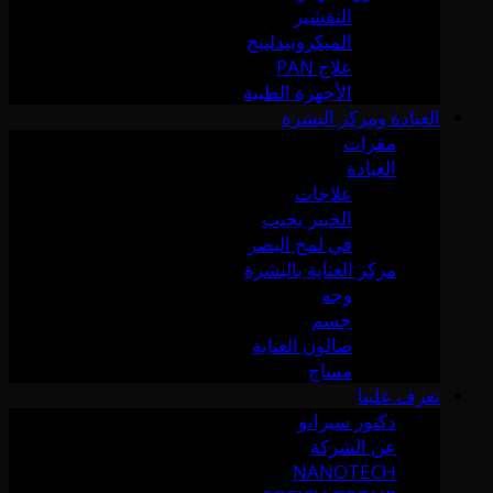
التقشير
الميكرونيدلينج
علاج PAN
الأجهزة الطبية
العيادة ومركز البشرة
مقرات
العيادة
علاجات
الخبير يجيب
في لمح البصر
مركز العناية بالبشرة
وجه
جسم
صالون العناية
مساج
تعرف علينا
دكتور سيرانو
عن الشركة
NANOTECH