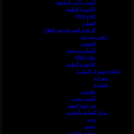
الوخز بالإبر الدقيقة
الأجهزة الطبية
علاج PAN
الفيلرز
الرعاية المنزلية بعد العلاج
دكتور سيرانو
التقشير
الميكرونيدلينج
علاج PAN
الأجهزة الطبية
العيادة ومركز البشرة
مقرات
العيادة
علاجات
الخبير يجيب
في لمح البصر
مركز العناية بالبشرة
وجه
جسم
صالون العناية