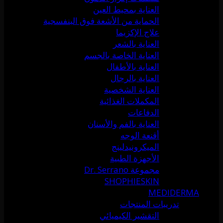
العناية بمحيط العين
الحماية من الأشعة فوق البنفسجية
علاج الإكزيما
العناية بالشعر
العناية الخاصة بالجسم
العناية بالأطفال
العناية بالرجال
العناية الشخصية
المكملات الغذائية
الدفاعات
العناية بالفم والأسنان
أقنعة الوجه
الميكرونيدلينج
الأجهزة الطبية
مجموعة Dr. Serrano
SHOPHIESKIN
MEDIDERMA
تدريبات المنتجات
التقشير الكيميائي