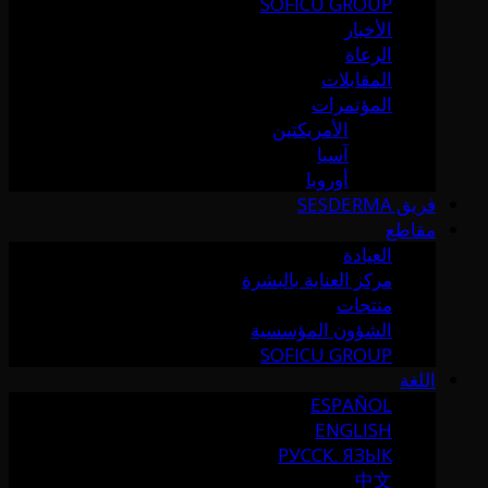
SOFICU GROUP
الأخبار
الرعاة
المقابلات
المؤتمرات
الأمريكتين
آسيا
أوروبا
فريق SESDERMA
مقاطع
العيادة
مركز العناية بالبشرة
منتجات
الشؤون المؤسسية
SOFICU GROUP
اللغة
ESPAÑOL
ENGLISH
РУССК. ЯЗЫК
中文