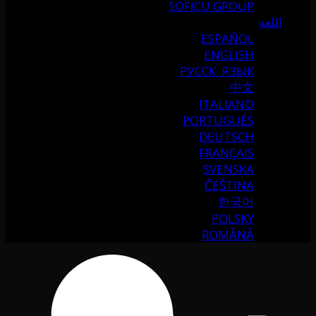
SOFICU GROUP
اللغة
ESPAÑOL
ENGLISH
РУССК. ЯЗЫК
中文
ITALIANO
PORTUGUÉS
DEUTSCH
FRANÇAIS
SVENSKA
ČEŠTINA
한국어
POLSKY
ROMÂNĂ