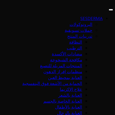
SESDERMA
البروتوكولات
حملات تسويقية
تدريبات المنتج
النظافة
الترطيب
مضادات الأكسدة
مكافحة الشيخوخة
المنتجات المزيلة للتصبغ
منظمات إفراز الدهون
العناية بمحيط العين
الحماية من الأشعة فوق البنفسجية
علاج الإكزيما
العناية بالشعر
العناية الخاصة بالجسم
العناية بالأطفال
العناية بالرجال