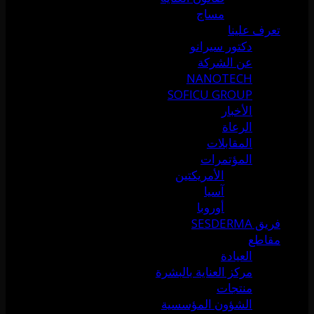
مساج
تعرف علينا
دكتور سيرانو
عن الشركة
NANOTECH
SOFICU GROUP
الأخبار
الرعاة
المقابلات
المؤتمرات
الأمريكتين
آسيا
أوروبا
فريق SESDERMA
مقاطع
العيادة
مركز العناية بالبشرة
منتجات
الشؤون المؤسسية