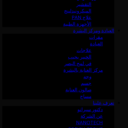
التقشير
الميكرونيدلينج
علاج PAN
الأجهزة الطبية
العيادة ومركز البشرة
مقرات
العيادة
علاجات
الخبير يجيب
في لمح البصر
مركز العناية بالبشرة
وجه
جسم
صالون العناية
مساج
تعرف علينا
دكتور سيرانو
عن الشركة
NANOTECH