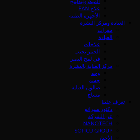
الميكرونيدلينج
علاج PAN
الأجهزة الطبية
العيادة ومركز البشرة
مقرات
العيادة
علاجات
الخبير يجيب
في لمح البصر
مركز العناية بالبشرة
وجه
جسم
صالون العناية
مساج
تعرف علينا
دكتور سيرانو
عن الشركة
NANOTECH
SOFICU GROUP
الأخبار