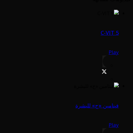
C-VIT 5
Play
فيتامين «ج» للبشرة
Play