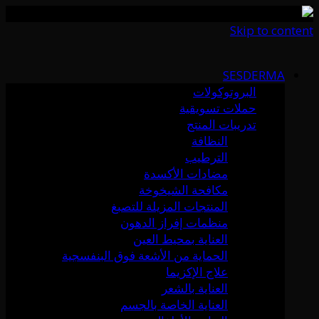
Skip to content
SESDERMA
البروتوكولات
حملات تسويقية
تدريبات المنتج
النظافة
الترطيب
مضادات الأكسدة
مكافحة الشيخوخة
المنتجات المزيلة للتصبغ
منظمات إفراز الدهون
العناية بمحيط العين
الحماية من الأشعة فوق البنفسجية
علاج الإكزيما
العناية بالشعر
العناية الخاصة بالجسم