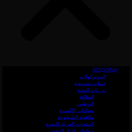
SESDERMA
البروتوكولات
حملات تسويقية
تدريبات المنتج
النظافة
الترطيب
مضادات الأكسدة
مكافحة الشيخوخة
المنتجات المزيلة للتصبغ
منظمات إفراز الدهون