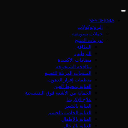
SESDERMA
البروتوكولات
حملات تسويقية
تدريبات المنتج
النظافة
الترطيب
مضادات الأكسدة
مكافحة الشيخوخة
المنتجات المزيلة للتصبغ
منظمات إفراز الدهون
العناية بمحيط العين
الحماية من الأشعة فوق البنفسجية
علاج الإكزيما
العناية بالشعر
العناية الخاصة بالجسم
العناية بالأطفال
العناية بالرجال