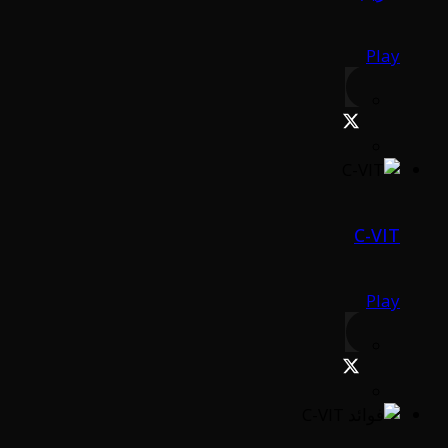
Play
C-VIT
Play