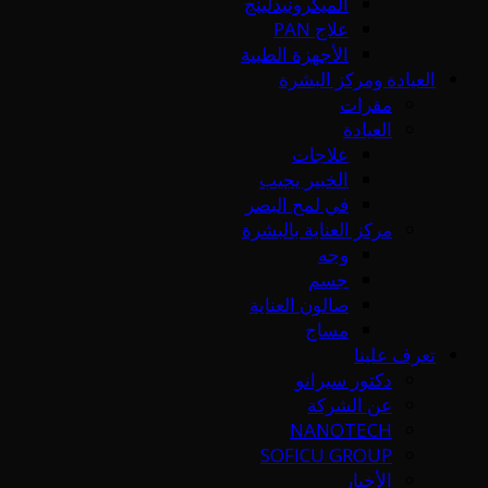
الميكرونيدلينج
علاج PAN
الأجهزة الطبية
العيادة ومركز البشرة
مقرات
العيادة
علاجات
الخبير يجيب
في لمح البصر
مركز العناية بالبشرة
وجه
جسم
صالون العناية
مساج
تعرف علينا
دكتور سيرانو
عن الشركة
NANOTECH
SOFICU GROUP
الأخبار