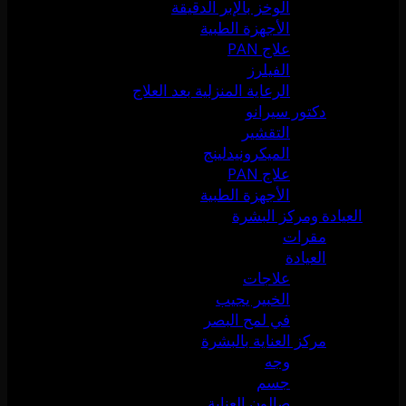
الوخز بالإبر الدقيقة
الأجهزة الطبية
علاج PAN
الفيلرز
الرعاية المنزلية بعد العلاج
دكتور سيرانو
التقشير
الميكرونيدلينج
علاج PAN
الأجهزة الطبية
العيادة ومركز البشرة
مقرات
العيادة
علاجات
الخبير يجيب
في لمح البصر
مركز العناية بالبشرة
وجه
جسم
صالون العناية