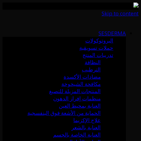
Skip to content
SESDERMA
البروتوكولات
حملات تسويقية
تدريبات المنتج
النظافة
الترطيب
مضادات الأكسدة
مكافحة الشيخوخة
المنتجات المزيلة للتصبغ
منظمات إفراز الدهون
العناية بمحيط العين
الحماية من الأشعة فوق البنفسجية
علاج الإكزيما
العناية بالشعر
العناية الخاصة بالجسم