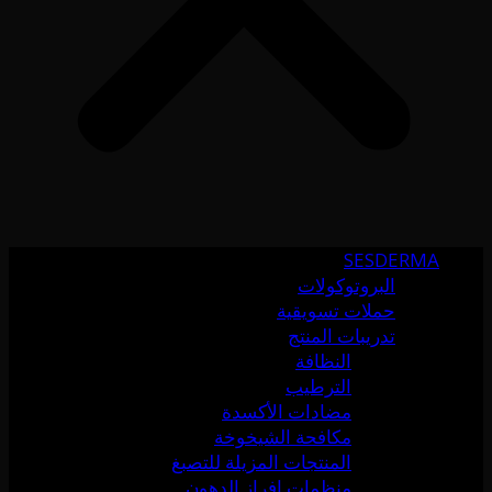
SESDERMA
البروتوكولات
حملات تسويقية
تدريبات المنتج
النظافة
الترطيب
مضادات الأكسدة
مكافحة الشيخوخة
المنتجات المزيلة للتصبغ
منظمات إفراز الدهون