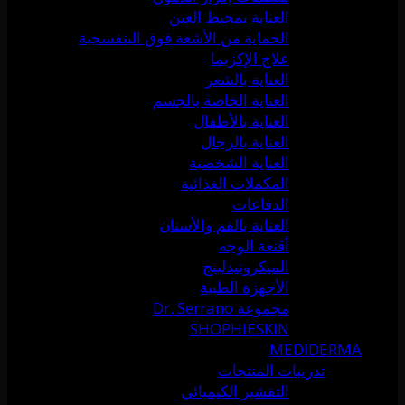
العناية بمحيط العين
الحماية من الأشعة فوق البنفسجية
علاج الإكزيما
العناية بالشعر
العناية الخاصة بالجسم
العناية بالأطفال
العناية بالرجال
العناية الشخصية
المكملات الغذائية
الدفاعات
العناية بالفم والأسنان
أقنعة الوجه
الميكرونيدلينج
الأجهزة الطبية
مجموعة Dr. Serrano
SHOPHIESKIN
MEDIDERMA
تدريبات المنتجات
التقشير الكيميائي