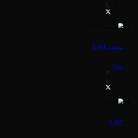
ميست C-VIT
Play
C-VIT