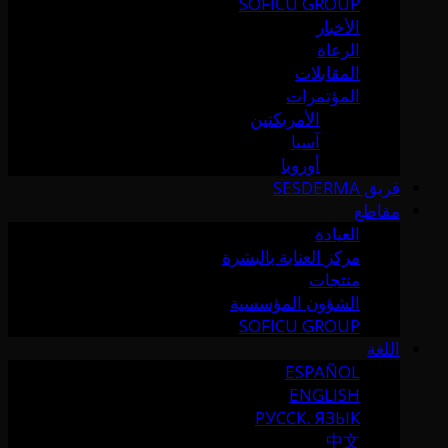
SOFICU GROUP
الأخبار
الرعاة
المقابلات
المؤتمرات
الأمريكتين
آسيا
أوروبا
فريق SESDERMA
مقاطع
العيادة
مركز العناية بالبشرة
منتجات
الشؤون المؤسسية
SOFICU GROUP
اللغة
ESPAÑOL
ENGLISH
РУССК. ЯЗЫК
中文