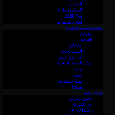
التقشير
الميكرونيدلينج
علاج PAN
الأجهزة الطبية
العيادة ومركز البشرة
مقرات
العيادة
علاجات
الخبير يجيب
في لمح البصر
مركز العناية بالبشرة
وجه
جسم
صالون العناية
مساج
تعرف علينا
دكتور سيرانو
عن الشركة
NANOTECH