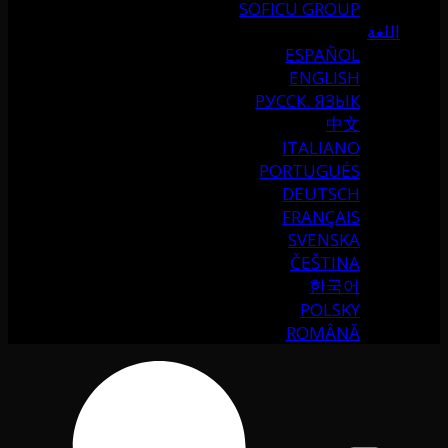
SOFICU GROUP
اللغة
ESPAÑOL
ENGLISH
РУССК. ЯЗЫК
中文
ITALIANO
PORTUGUÉS
DEUTSCH
FRANÇAIS
SVENSKA
ČEŠTINA
한국어
POLSKY
ROMÂNĂ