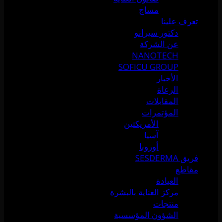
مساج
تعرف علينا
دكتور سيرانو
عن الشركة
NANOTECH
SOFICU GROUP
الأخبار
الرعاة
المقابلات
المؤتمرات
الأمريكتين
آسيا
أوروبا
فريق SESDERMA
مقاطع
العيادة
مركز العناية بالبشرة
منتجات
الشؤون المؤسسية