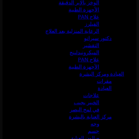
الوخز بالإبر الدقيقة
الأجهزة الطبية
علاج PAN
الفيلرز
الرعاية المنزلية بعد العلاج
دكتور سيرانو
التقشير
الميكرونيدلينج
علاج PAN
الأجهزة الطبية
العيادة ومركز البشرة
مقرات
العيادة
علاجات
الخبير يجيب
في لمح البصر
مركز العناية بالبشرة
وجه
جسم
صالون العناية