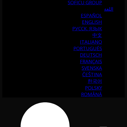
SOFICU GROUP
اللغة
ESPAÑOL
ENGLISH
РУССК. ЯЗЫК
中文
ITALIANO
PORTUGUÉS
DEUTSCH
FRANÇAIS
SVENSKA
ČEŠTINA
한국어
POLSKY
ROMÂNĂ