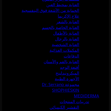
العناية بمحيط العين
الحماية من الأشعة فوق البنفسجية
علاج الإكزيما
العناية بالشعر
العناية الخاصة بالجسم
العناية بالأطفال
العناية بالرجال
العناية الشخصية
المكملات الغذائية
الدفاعات
العناية بالفم والأسنان
أقنعة الوجه
الميكرونيدلينج
الأجهزة الطبية
مجموعة Dr. Serrano
SHOPHIESKIN
MEDIDERMA
تدريبات المنتجات
التقشير الكيميائي