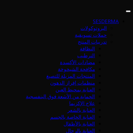
SESDERMA
البروتوكولات
حملات تسويقية
تدريبات المنتج
النظافة
الترطيب
مضادات الأكسدة
مكافحة الشيخوخة
المنتجات المزيلة للتصبغ
منظمات إفراز الدهون
العناية بمحيط العين
الحماية من الأشعة فوق البنفسجية
علاج الإكزيما
العناية بالشعر
العناية الخاصة بالجسم
العناية بالأطفال
العناية بالرجال