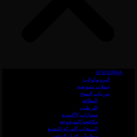
SESDERMA
البروتوكولات
حملات تسويقية
تدريبات المنتج
النظافة
الترطيب
مضادات الأكسدة
مكافحة الشيخوخة
المنتجات المزيلة للتصبغ
منظمات إفراز الدهون