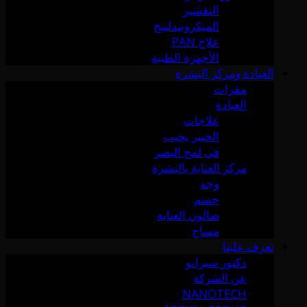
التقشير
الميكرونيدلينج
علاج PAN
الأجهزة الطبية
العيادة ومركز البشرة
مقرات
العيادة
علاجات
الخبير يجيب
في لمح البصر
مركز العناية بالبشرة
وجه
جسم
صالون العناية
مساج
تعرف علينا
دكتور سيرانو
عن الشركة
NANOTECH