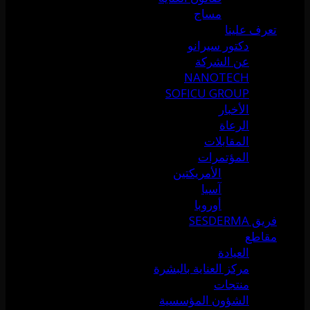
مساج
تعرف علينا
دكتور سيرانو
عن الشركة
NANOTECH
SOFICU GROUP
الأخبار
الرعاة
المقابلات
المؤتمرات
الأمريكتين
آسيا
أوروبا
فريق SESDERMA
مقاطع
العيادة
مركز العناية بالبشرة
منتجات
الشؤون المؤسسية