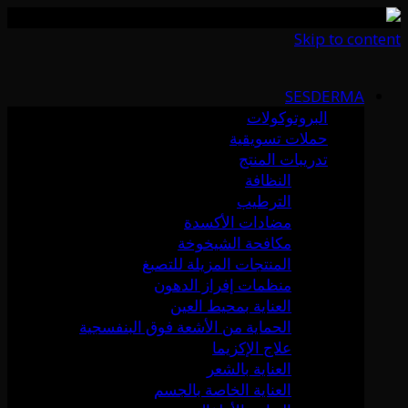
Skip to content
SESDERMA
البروتوكولات
حملات تسويقية
تدريبات المنتج
النظافة
الترطيب
مضادات الأكسدة
مكافحة الشيخوخة
المنتجات المزيلة للتصبغ
منظمات إفراز الدهون
العناية بمحيط العين
الحماية من الأشعة فوق البنفسجية
علاج الإكزيما
العناية بالشعر
العناية الخاصة بالجسم