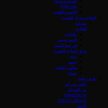
الميكرونيدلينج
علاج PAN
الأجهزة الطبية
العيادة ومركز البشرة
مقرات
العيادة
علاجات
الخبير يجيب
في لمح البصر
مركز العناية بالبشرة
وجه
جسم
صالون العناية
مساج
تعرف علينا
دكتور سيرانو
عن الشركة
NANOTECH
SOFICU GROUP
الأخبار