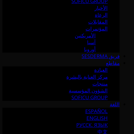
SOFICU GROUP
الأخبار
الرعاة
المقابلات
المؤتمرات
الأمريكتين
آسيا
أوروبا
فريق SESDERMA
مقاطع
العيادة
مركز العناية بالبشرة
منتجات
الشؤون المؤسسية
SOFICU GROUP
اللغة
ESPAÑOL
ENGLISH
РУССК. ЯЗЫК
中文