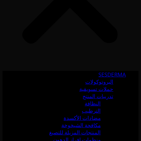
SESDERMA
البروتوكولات
حملات تسويقية
تدريبات المنتج
النظافة
الترطيب
مضادات الأكسدة
مكافحة الشيخوخة
المنتجات المزيلة للتصبغ
منظمات إفراز الدهون