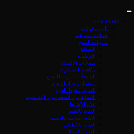
SESDERMA
البروتوكولات
حملات تسويقية
تدريبات المنتج
النظافة
الترطيب
مضادات الأكسدة
مكافحة الشيخوخة
المنتجات المزيلة للتصبغ
منظمات إفراز الدهون
العناية بمحيط العين
الحماية من الأشعة فوق البنفسجية
علاج الإكزيما
العناية بالشعر
العناية الخاصة بالجسم
العناية بالأطفال
العناية بالرجال