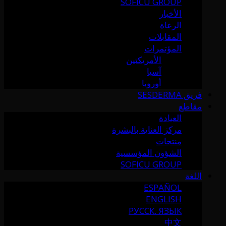
SOFICU GROUP
الأخبار
الرعاة
المقابلات
المؤتمرات
الأمريكتين
آسيا
أوروبا
فريق SESDERMA
مقاطع
العيادة
مركز العناية بالبشرة
منتجات
الشؤون المؤسسية
SOFICU GROUP
اللغة
ESPAÑOL
ENGLISH
РУССК. ЯЗЫК
中文