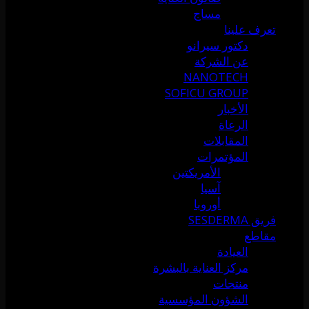
مساج
تعرف علينا
دكتور سيرانو
عن الشركة
NANOTECH
SOFICU GROUP
الأخبار
الرعاة
المقابلات
المؤتمرات
الأمريكتين
آسيا
أوروبا
فريق SESDERMA
مقاطع
العيادة
مركز العناية بالبشرة
منتجات
الشؤون المؤسسية