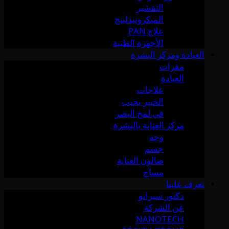
التقشير
الميكرونيدلينج
علاج PAN
الأجهزة الطبية
العيادة ومركز البشرة
مقرات
العيادة
علاجات
الخبير يجيب
في لمح البصر
مركز العناية بالبشرة
وجه
جسم
صالون العناية
مساج
تعرف علينا
دكتور سيرانو
عن الشركة
NANOTECH