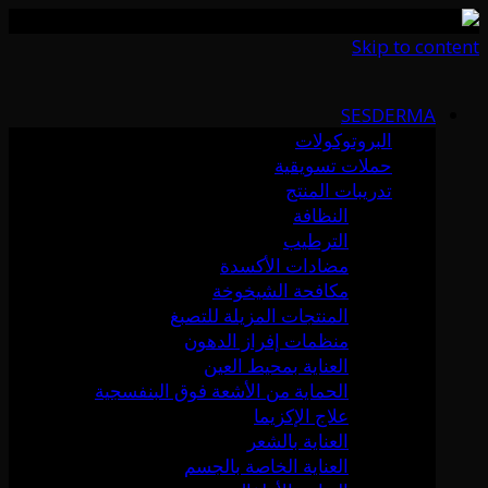
Skip to content
SESDERMA
البروتوكولات
حملات تسويقية
تدريبات المنتج
النظافة
الترطيب
مضادات الأكسدة
مكافحة الشيخوخة
المنتجات المزيلة للتصبغ
منظمات إفراز الدهون
العناية بمحيط العين
الحماية من الأشعة فوق البنفسجية
علاج الإكزيما
العناية بالشعر
العناية الخاصة بالجسم