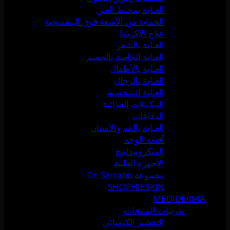
العناية بمحيط العين
الحماية من الأشعة فوق البنفسجية
علاج الإكزيما
العناية بالشعر
العناية الخاصة بالجسم
العناية بالأطفال
العناية بالرجال
العناية الشخصية
المكملات الغذائية
الدفاعات
العناية بالفم والأسنان
أقنعة الوجه
الميكرونيدلينج
الأجهزة الطبية
مجموعة Dr. Serrano
SHOPHIESKIN
MEDIDERMA
تدريبات المنتجات
التقشير الكيميائي