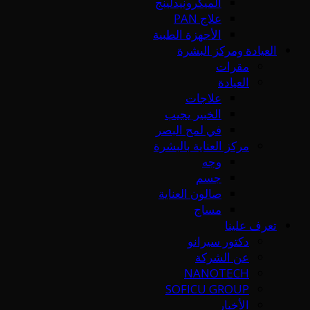
الميكرونيدلينج
علاج PAN
الأجهزة الطبية
العيادة ومركز البشرة
مقرات
العيادة
علاجات
الخبير يجيب
في لمح البصر
مركز العناية بالبشرة
وجه
جسم
صالون العناية
مساج
تعرف علينا
دكتور سيرانو
عن الشركة
NANOTECH
SOFICU GROUP
الأخبار