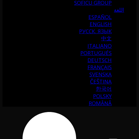
SOFICU GROUP
اللغة
ESPAÑOL
ENGLISH
РУССК. ЯЗЫК
中文
ITALIANO
PORTUGUÉS
DEUTSCH
FRANÇAIS
SVENSKA
ČEŠTINA
한국어
POLSKY
ROMÂNĂ