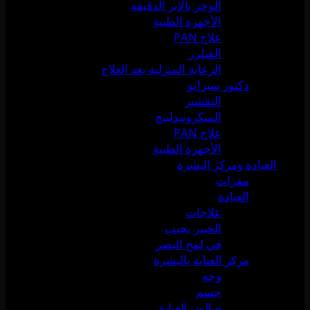
الوخز بالإبر الدقيقة
الأجهزة الطبية
علاج PAN
الفيلرز
الرعاية المنزلية بعد العلاج
دكتور سيرانو
التقشير
الميكرونيدلينج
علاج PAN
الأجهزة الطبية
العيادة ومركز البشرة
مقرات
العيادة
علاجات
الخبير يجيب
في لمح البصر
مركز العناية بالبشرة
وجه
جسم
صالون العناية