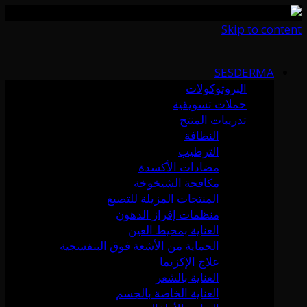
Skip to content
SESDERMA
البروتوكولات
حملات تسويقية
تدريبات المنتج
النظافة
الترطيب
مضادات الأكسدة
مكافحة الشيخوخة
المنتجات المزيلة للتصبغ
منظمات إفراز الدهون
العناية بمحيط العين
الحماية من الأشعة فوق البنفسجية
علاج الإكزيما
العناية بالشعر
العناية الخاصة بالجسم