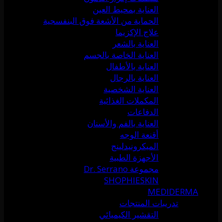
العناية بمحيط العين
الحماية من الأشعة فوق البنفسجية
علاج الإكزيما
العناية بالشعر
العناية الخاصة بالجسم
العناية بالأطفال
العناية بالرجال
العناية الشخصية
المكملات الغذائية
الدفاعات
العناية بالفم والأسنان
أقنعة الوجه
الميكرونيدلينج
الأجهزة الطبية
مجموعة Dr. Serrano
SHOPHIESKIN
MEDIDERMA
تدريبات المنتجات
التقشير الكيميائي