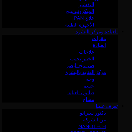
التقشير
الميكرونيدلينج
علاج PAN
الأجهزة الطبية
العيادة ومركز البشرة
مقرات
العيادة
علاجات
الخبير يجيب
في لمح البصر
مركز العناية بالبشرة
وجه
جسم
صالون العناية
مساج
تعرف علينا
دكتور سيرانو
عن الشركة
NANOTECH