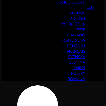
SOFICU GROUP
اللغة
ESPAÑOL
ENGLISH
РУССК. ЯЗЫК
中文
ITALIANO
PORTUGUÉS
DEUTSCH
FRANÇAIS
SVENSKA
ČEŠTINA
한국어
POLSKY
ROMÂNĂ