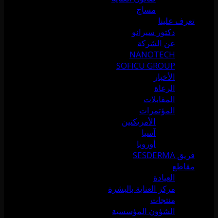
مساج
تعرف علينا
دكتور سيرانو
عن الشركة
NANOTECH
SOFICU GROUP
الأخبار
الرعاة
المقابلات
المؤتمرات
الأمريكتين
آسيا
أوروبا
فريق SESDERMA
مقاطع
العيادة
مركز العناية بالبشرة
منتجات
الشؤون المؤسسية