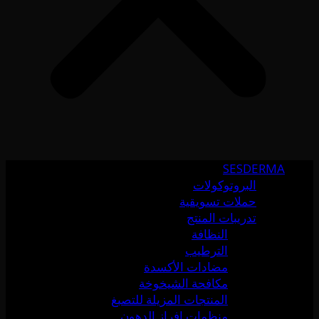
SESDERMA
البروتوكولات
حملات تسويقية
تدريبات المنتج
النظافة
الترطيب
مضادات الأكسدة
مكافحة الشيخوخة
المنتجات المزيلة للتصبغ
منظمات إفراز الدهون