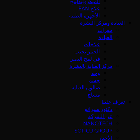
الميكرونيدلينج
علاج PAN
الأجهزة الطبية
العيادة ومركز البشرة
مقرات
العيادة
علاجات
الخبير يجيب
في لمح البصر
مركز العناية بالبشرة
وجه
جسم
صالون العناية
مساج
تعرف علينا
دكتور سيرانو
عن الشركة
NANOTECH
SOFICU GROUP
الأخبار