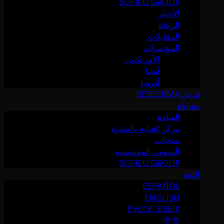
SOFICU GROUP
الأخبار
الرعاة
المقابلات
المؤتمرات
الأمريكتين
آسيا
أوروبا
فريق SESDERMA
مقاطع
العيادة
مركز العناية بالبشرة
منتجات
الشؤون المؤسسية
SOFICU GROUP
اللغة
ESPAÑOL
ENGLISH
РУССК. ЯЗЫК
中文