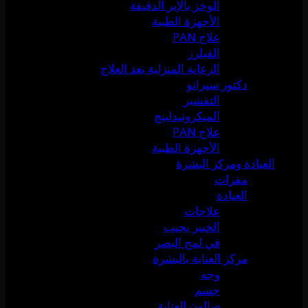
الوخز بالإبر الدقيقة
الأجهزة الطبية
علاج PAN
الفيلرز
الرعاية المنزلية بعد العلاج
دكتور سيرانو
التقشير
الميكرونيدلينج
علاج PAN
الأجهزة الطبية
العيادة ومركز البشرة
مقرات
العيادة
علاجات
الخبير يجيب
في لمح البصر
مركز العناية بالبشرة
وجه
جسم
صالون العناية