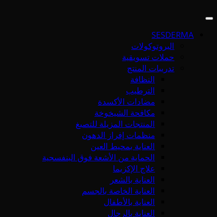
SESDERMA
البروتوكولات
حملات تسويقية
تدريبات المنتج
النظافة
الترطيب
مضادات الأكسدة
مكافحة الشيخوخة
المنتجات المزيلة للتصبغ
منظمات إفراز الدهون
العناية بمحيط العين
الحماية من الأشعة فوق البنفسجية
علاج الإكزيما
العناية بالشعر
العناية الخاصة بالجسم
العناية بالأطفال
العناية بالرجال