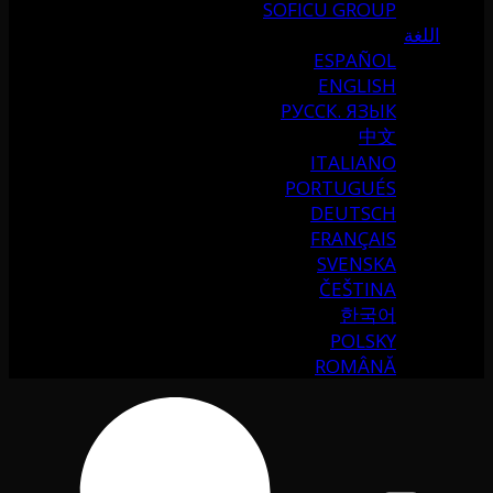
SOFICU GROUP
اللغة
ESPAÑOL
ENGLISH
РУССК. ЯЗЫК
中文
ITALIANO
PORTUGUÉS
DEUTSCH
FRANÇAIS
SVENSKA
ČEŠTINA
한국어
POLSKY
ROMÂNĂ