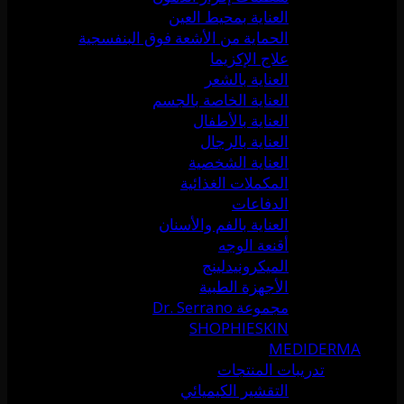
العناية بمحيط العين
الحماية من الأشعة فوق البنفسجية
علاج الإكزيما
العناية بالشعر
العناية الخاصة بالجسم
العناية بالأطفال
العناية بالرجال
العناية الشخصية
المكملات الغذائية
الدفاعات
العناية بالفم والأسنان
أقنعة الوجه
الميكرونيدلينج
الأجهزة الطبية
مجموعة Dr. Serrano
SHOPHIESKIN
MEDIDERMA
تدريبات المنتجات
التقشير الكيميائي