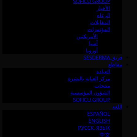
SOFICU GROUP
الأخبار
الرعاة
المقابلات
المؤتمرات
الأمريكتين
آسيا
أوروبا
فريق SESDERMA
مقاطع
العيادة
مركز العناية بالبشرة
منتجات
الشؤون المؤسسية
SOFICU GROUP
اللغة
ESPAÑOL
ENGLISH
РУССК. ЯЗЫК
中文