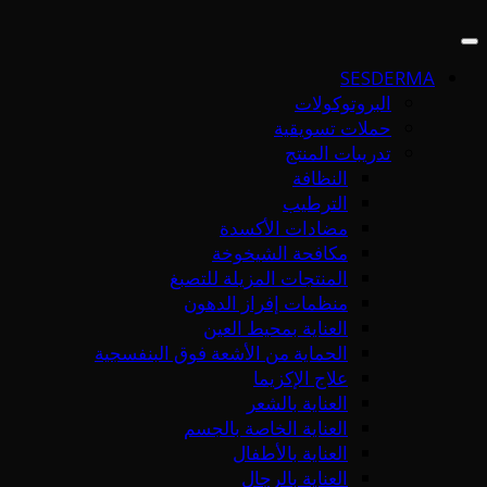
SESDERMA
البروتوكولات
حملات تسويقية
تدريبات المنتج
النظافة
الترطيب
مضادات الأكسدة
مكافحة الشيخوخة
المنتجات المزيلة للتصبغ
منظمات إفراز الدهون
العناية بمحيط العين
الحماية من الأشعة فوق البنفسجية
علاج الإكزيما
العناية بالشعر
العناية الخاصة بالجسم
العناية بالأطفال
العناية بالرجال