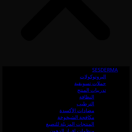
SESDERMA
البروتوكولات
حملات تسويقية
تدريبات المنتج
النظافة
الترطيب
مضادات الأكسدة
مكافحة الشيخوخة
المنتجات المزيلة للتصبغ
منظمات إفراز الدهون