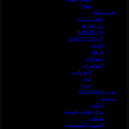
مساج
تعرف علينا
دكتور سيرانو
عن الشركة
NANOTECH
SOFICU GROUP
الأخبار
الرعاة
المقابلات
المؤتمرات
الأمريكتين
آسيا
أوروبا
فريق SESDERMA
مقاطع
العيادة
مركز العناية بالبشرة
منتجات
الشؤون المؤسسية