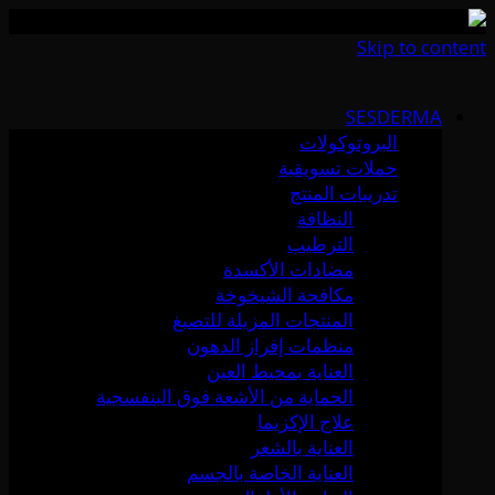
Skip to content
SESDERMA
البروتوكولات
حملات تسويقية
تدريبات المنتج
النظافة
الترطيب
مضادات الأكسدة
مكافحة الشيخوخة
المنتجات المزيلة للتصبغ
منظمات إفراز الدهون
العناية بمحيط العين
الحماية من الأشعة فوق البنفسجية
علاج الإكزيما
العناية بالشعر
العناية الخاصة بالجسم