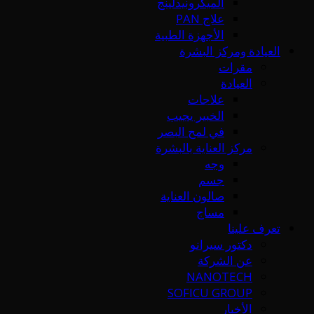
الميكرونيدلينج
علاج PAN
الأجهزة الطبية
العيادة ومركز البشرة
مقرات
العيادة
علاجات
الخبير يجيب
في لمح البصر
مركز العناية بالبشرة
وجه
جسم
صالون العناية
مساج
تعرف علينا
دكتور سيرانو
عن الشركة
NANOTECH
SOFICU GROUP
الأخبار