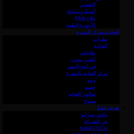
التقشير
الميكرونيدلينج
علاج PAN
الأجهزة الطبية
العيادة ومركز البشرة
مقرات
العيادة
علاجات
الخبير يجيب
في لمح البصر
مركز العناية بالبشرة
وجه
جسم
صالون العناية
مساج
تعرف علينا
دكتور سيرانو
عن الشركة
NANOTECH