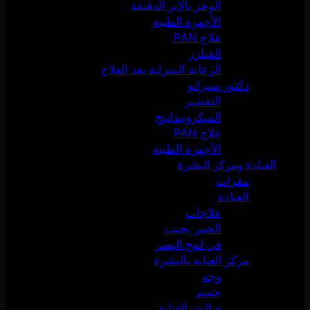
الوخز بالإبر الدقيقة
الأجهزة الطبية
علاج PAN
الفيلرز
الرعاية المنزلية بعد العلاج
دكتور سيرانو
التقشير
الميكرونيدلينج
علاج PAN
الأجهزة الطبية
العيادة ومركز البشرة
مقرات
العيادة
علاجات
الخبير يجيب
في لمح البصر
مركز العناية بالبشرة
وجه
جسم
صالون العناية