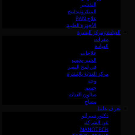
التقشير
الميكرونيدلينج
علاج PAN
الأجهزة الطبية
العيادة ومركز البشرة
مقرات
العيادة
علاجات
الخبير يجيب
في لمح البصر
مركز العناية بالبشرة
وجه
جسم
صالون العناية
مساج
تعرف علينا
دكتور سيرانو
عن الشركة
NANOTECH