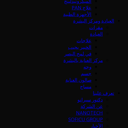
الميكرونيدلينج
علاج PAN
الأجهزة الطبية
العيادة ومركز البشرة
مقرات
العيادة
علاجات
الخبير يجيب
في لمح البصر
مركز العناية بالبشرة
وجه
جسم
صالون العناية
مساج
تعرف علينا
دكتور سيرانو
عن الشركة
NANOTECH
SOFICU GROUP
الأخبار