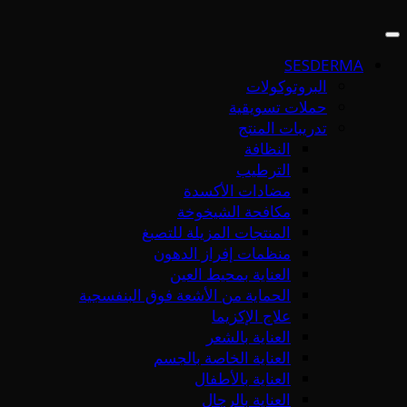
SESDERMA
البروتوكولات
حملات تسويقية
تدريبات المنتج
النظافة
الترطيب
مضادات الأكسدة
مكافحة الشيخوخة
المنتجات المزيلة للتصبغ
منظمات إفراز الدهون
العناية بمحيط العين
الحماية من الأشعة فوق البنفسجية
علاج الإكزيما
العناية بالشعر
العناية الخاصة بالجسم
العناية بالأطفال
العناية بالرجال