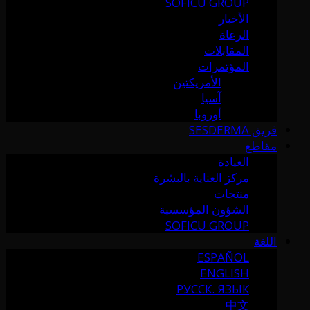
SOFICU GROUP
الأخبار
الرعاة
المقابلات
المؤتمرات
الأمريكتين
آسيا
أوروبا
فريق SESDERMA
مقاطع
العيادة
مركز العناية بالبشرة
منتجات
الشؤون المؤسسية
SOFICU GROUP
اللغة
ESPAÑOL
ENGLISH
РУССК. ЯЗЫК
中文