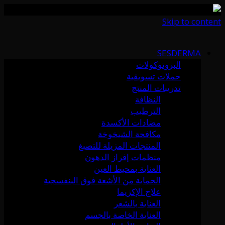
Skip to content
SESDERMA
البروتوكولات
حملات تسويقية
تدريبات المنتج
النظافة
الترطيب
مضادات الأكسدة
مكافحة الشيخوخة
المنتجات المزيلة للتصبغ
منظمات إفراز الدهون
العناية بمحيط العين
الحماية من الأشعة فوق البنفسجية
علاج الإكزيما
العناية بالشعر
العناية الخاصة بالجسم