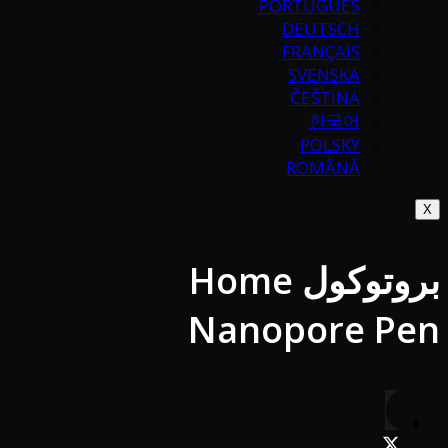
PORTUGUÉS
DEUTSCH
FRANÇAIS
SVENSKA
ČEŠTINA
한국어
POLSKY
ROMÂNĂ
X
بروتوكول Home
Nanopore Pen