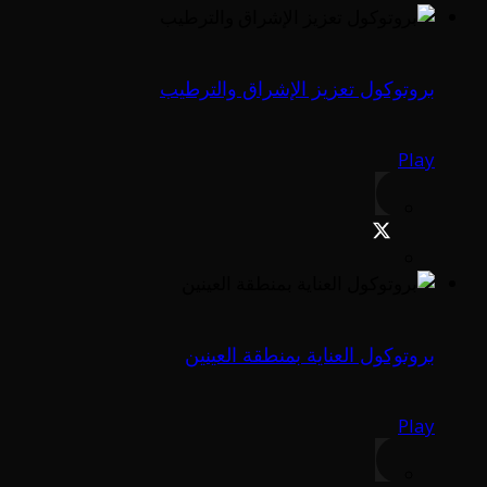
بروتوكول تعزيز الإشراق والترطيب
Play
بروتوكول العناية بمنطقة العينين
Play