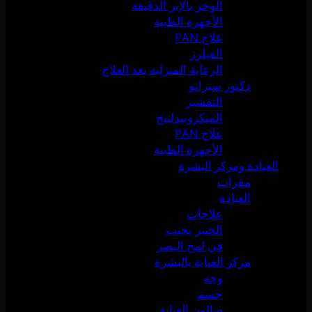
الوخز بالإبر الدقيقة
الأجهزة الطبية
علاج PAN
الفيلرز
الرعاية المنزلية بعد العلاج
دكتور سيرانو
التقشير
الميكرونيدلينج
علاج PAN
الأجهزة الطبية
العيادة ومركز البشرة
مقرات
العيادة
علاجات
الخبير يجيب
في لمح البصر
مركز العناية بالبشرة
وجه
جسم
صالون العناية