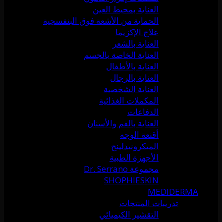
العناية بمحيط العين
الحماية من الأشعة فوق البنفسجية
علاج الإكزيما
العناية بالشعر
العناية الخاصة بالجسم
العناية بالأطفال
العناية بالرجال
العناية الشخصية
المكملات الغذائية
الدفاعات
العناية بالفم والأسنان
أقنعة الوجه
الميكرونيدلينج
الأجهزة الطبية
مجموعة Dr. Serrano
SHOPHIESKIN
MEDIDERMA
تدريبات المنتجات
التقشير الكيميائي