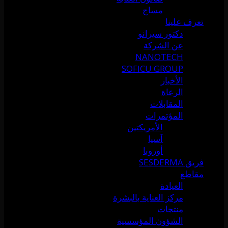
مساج
تعرف علينا
دكتور سيرانو
عن الشركة
NANOTECH
SOFICU GROUP
الأخبار
الرعاة
المقابلات
المؤتمرات
الأمريكتين
آسيا
أوروبا
فريق SESDERMA
مقاطع
العيادة
مركز العناية بالبشرة
منتجات
الشؤون المؤسسية