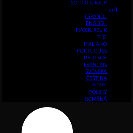
SOFICU GROUP
اللغة
ESPAÑOL
ENGLISH
РУССК. ЯЗЫК
中文
ITALIANO
PORTUGUÉS
DEUTSCH
FRANÇAIS
SVENSKA
ČEŠTINA
한국어
POLSKY
ROMÂNĂ