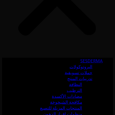
SESDERMA
البروتوكولات
حملات تسويقية
تدريبات المنتج
النظافة
الترطيب
مضادات الأكسدة
مكافحة الشيخوخة
المنتجات المزيلة للتصبغ
منظمات إفراز الدهون