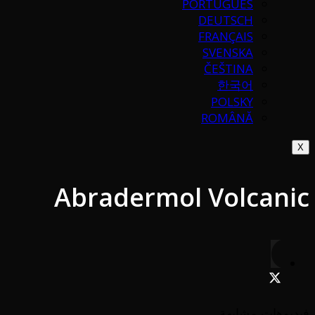
PORTUGUÉS
DEUTSCH
FRANÇAIS
SVENSKA
ČEŠTINA
한국어
POLSKY
ROMÂNĂ
X
Abradermol Volcanic
فيديوهات مشابهة