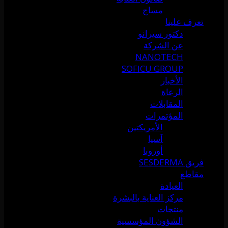
مساج
تعرف علينا
دكتور سيرانو
عن الشركة
NANOTECH
SOFICU GROUP
الأخبار
الرعاة
المقابلات
المؤتمرات
الأمريكتين
آسيا
أوروبا
فريق SESDERMA
مقاطع
العيادة
مركز العناية بالبشرة
منتجات
الشؤون المؤسسية