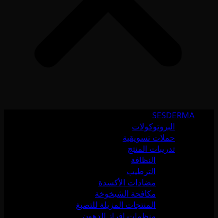
SESDERMA
البروتوكولات
حملات تسويقية
تدريبات المنتج
النظافة
الترطيب
مضادات الأكسدة
مكافحة الشيخوخة
المنتجات المزيلة للتصبغ
منظمات إفراز الدهون