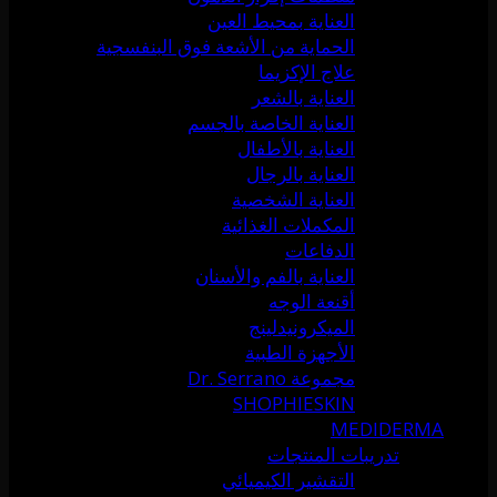
العناية بمحيط العين
الحماية من الأشعة فوق البنفسجية
علاج الإكزيما
العناية بالشعر
العناية الخاصة بالجسم
العناية بالأطفال
العناية بالرجال
العناية الشخصية
المكملات الغذائية
الدفاعات
العناية بالفم والأسنان
أقنعة الوجه
الميكرونيدلينج
الأجهزة الطبية
مجموعة Dr. Serrano
SHOPHIESKIN
MEDIDERMA
تدريبات المنتجات
التقشير الكيميائي