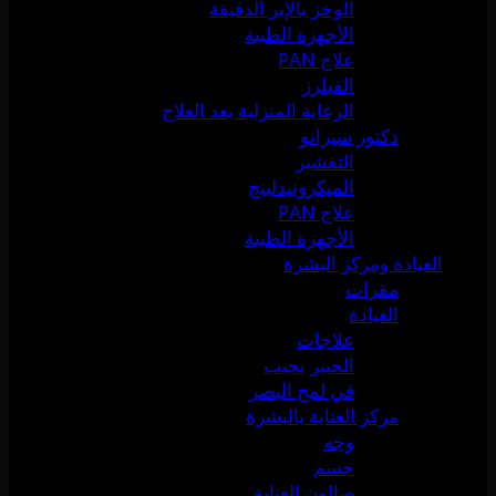
الوخز بالإبر الدقيقة
الأجهزة الطبية
علاج PAN
الفيلرز
الرعاية المنزلية بعد العلاج
دكتور سيرانو
التقشير
الميكرونيدلينج
علاج PAN
الأجهزة الطبية
العيادة ومركز البشرة
مقرات
العيادة
علاجات
الخبير يجيب
في لمح البصر
مركز العناية بالبشرة
وجه
جسم
صالون العناية