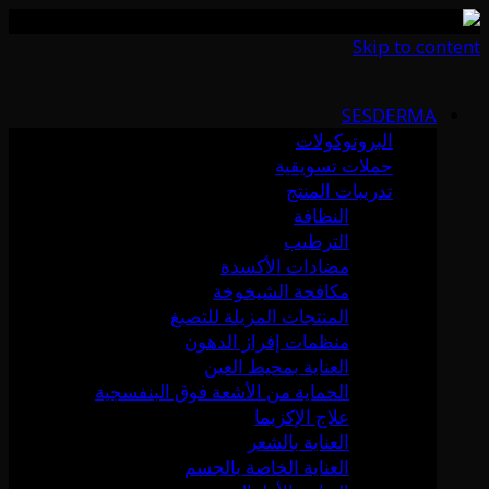
Skip to content
SESDERMA
البروتوكولات
حملات تسويقية
تدريبات المنتج
النظافة
الترطيب
مضادات الأكسدة
مكافحة الشيخوخة
المنتجات المزيلة للتصبغ
منظمات إفراز الدهون
العناية بمحيط العين
الحماية من الأشعة فوق البنفسجية
علاج الإكزيما
العناية بالشعر
العناية الخاصة بالجسم