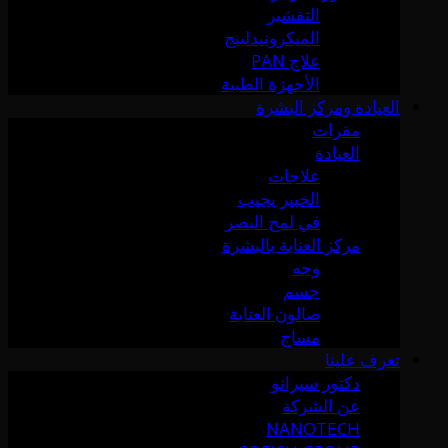
التقشير
الميكرونيدلينج
علاج PAN
الأجهزة الطبية
العيادة ومركز البشرة
مقرات
العيادة
علاجات
الخبير يجيب
في لمح البصر
مركز العناية بالبشرة
وجه
جسم
صالون العناية
مساج
تعرف علينا
دكتور سيرانو
عن الشركة
NANOTECH