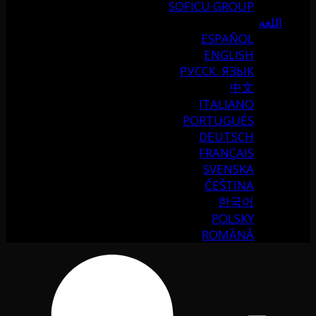
SOFICU GROUP
اللغة
ESPAÑOL
ENGLISH
РУССК. ЯЗЫК
中文
ITALIANO
PORTUGUÉS
DEUTSCH
FRANÇAIS
SVENSKA
ČEŠTINA
한국어
POLSKY
ROMÂNĂ