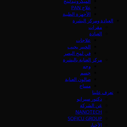
الميكرونيدلينج
علاج PAN
الأجهزة الطبية
العيادة ومركز البشرة
مقرات
العيادة
علاجات
الخبير يجيب
في لمح البصر
مركز العناية بالبشرة
وجه
جسم
صالون العناية
مساج
تعرف علينا
دكتور سيرانو
عن الشركة
NANOTECH
SOFICU GROUP
الأخبار