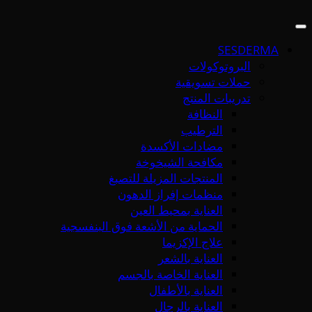
SESDERMA
البروتوكولات
حملات تسويقية
تدريبات المنتج
النظافة
الترطيب
مضادات الأكسدة
مكافحة الشيخوخة
المنتجات المزيلة للتصبغ
منظمات إفراز الدهون
العناية بمحيط العين
الحماية من الأشعة فوق البنفسجية
علاج الإكزيما
العناية بالشعر
العناية الخاصة بالجسم
العناية بالأطفال
العناية بالرجال