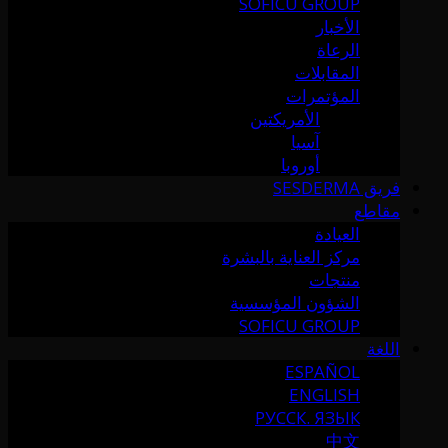
SOFICU GROUP
الأخبار
الرعاة
المقابلات
المؤتمرات
الأمريكتين
آسيا
أوروبا
فريق SESDERMA
مقاطع
العيادة
مركز العناية بالبشرة
منتجات
الشؤون المؤسسية
SOFICU GROUP
اللغة
ESPAÑOL
ENGLISH
РУССК. ЯЗЫК
中文