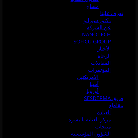
مساج
تعرف علينا
دكتور سيرانو
عن الشركة
NANOTECH
SOFICU GROUP
الأخبار
الرعاة
المقابلات
المؤتمرات
الأمريكتين
آسيا
أوروبا
فريق SESDERMA
مقاطع
العيادة
مركز العناية بالبشرة
منتجات
الشؤون المؤسسية