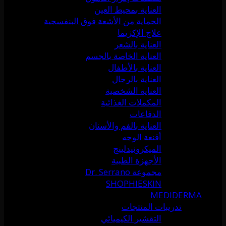
العناية بمحيط العين
الحماية من الأشعة فوق البنفسجية
علاج الإكزيما
العناية بالشعر
العناية الخاصة بالجسم
العناية بالأطفال
العناية بالرجال
العناية الشخصية
المكملات الغذائية
الدفاعات
العناية بالفم والأسنان
أقنعة الوجه
الميكرونيدلينج
الأجهزة الطبية
مجموعة Dr. Serrano
SHOPHIESKIN
MEDIDERMA
تدريبات المنتجات
التقشير الكيميائي