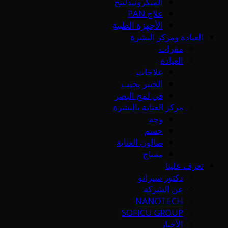
الميكرونيدلينج
علاج PAN
الأجهزة الطبية
العيادة ومركز البشرة
مقرات
العيادة
علاجات
الخبير يجيب
في لمح البصر
مركز العناية بالبشرة
وجه
جسم
صالون العناية
مساج
تعرف علينا
دكتور سيرانو
عن الشركة
NANOTECH
SOFICU GROUP
الأخبار