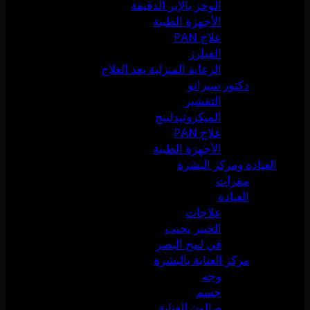
الوخز بالإبر الدقيقة
الأجهزة الطبية
علاج PAN
الفيلرز
الرعاية المنزلية بعد العلاج
دكتور سيرانو
التقشير
الميكرونيدلينج
علاج PAN
الأجهزة الطبية
العيادة ومركز البشرة
مقرات
العيادة
علاجات
الخبير يجيب
في لمح البصر
مركز العناية بالبشرة
وجه
جسم
صالون العناية