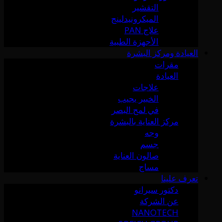
التقشير
الميكرونيدلينج
علاج PAN
الأجهزة الطبية
العيادة ومركز البشرة
مقرات
العيادة
علاجات
الخبير يجيب
في لمح البصر
مركز العناية بالبشرة
وجه
جسم
صالون العناية
مساج
تعرف علينا
دكتور سيرانو
عن الشركة
NANOTECH