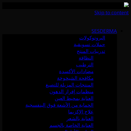
Skip to content
SESDERMA
البروتوكولات
حملات تسويقية
تدريبات المنتج
النظافة
الترطيب
مضادات الأكسدة
مكافحة الشيخوخة
المنتجات المزيلة للتصبغ
منظمات إفراز الدهون
العناية بمحيط العين
الحماية من الأشعة فوق البنفسجية
علاج الإكزيما
العناية بالشعر
العناية الخاصة بالجسم