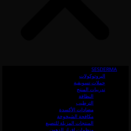
SESDERMA
البروتوكولات
حملات تسويقية
تدريبات المنتج
النظافة
الترطيب
مضادات الأكسدة
مكافحة الشيخوخة
المنتجات المزيلة للتصبغ
منظمات إفراز الدهون