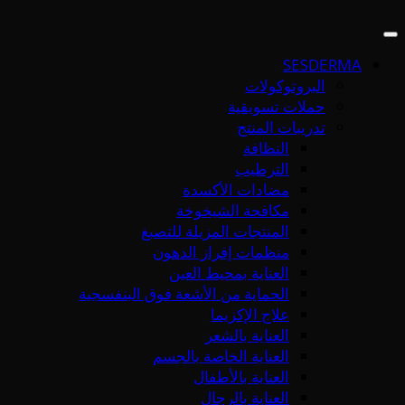
SESDERMA
البروتوكولات
حملات تسويقية
تدريبات المنتج
النظافة
الترطيب
مضادات الأكسدة
مكافحة الشيخوخة
المنتجات المزيلة للتصبغ
منظمات إفراز الدهون
العناية بمحيط العين
الحماية من الأشعة فوق البنفسجية
علاج الإكزيما
العناية بالشعر
العناية الخاصة بالجسم
العناية بالأطفال
العناية بالرجال