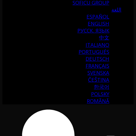
SOFICU GROUP
اللغة
ESPAÑOL
ENGLISH
РУССК. ЯЗЫК
中文
ITALIANO
PORTUGUÉS
DEUTSCH
FRANÇAIS
SVENSKA
ČEŠTINA
한국어
POLSKY
ROMÂNĂ