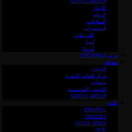
SOFICU GROUP
الأخبار
الرعاة
المقابلات
المؤتمرات
الأمريكتين
آسيا
أوروبا
فريق SESDERMA
مقاطع
العيادة
مركز العناية بالبشرة
منتجات
الشؤون المؤسسية
SOFICU GROUP
اللغة
ESPAÑOL
ENGLISH
РУССК. ЯЗЫК
中文