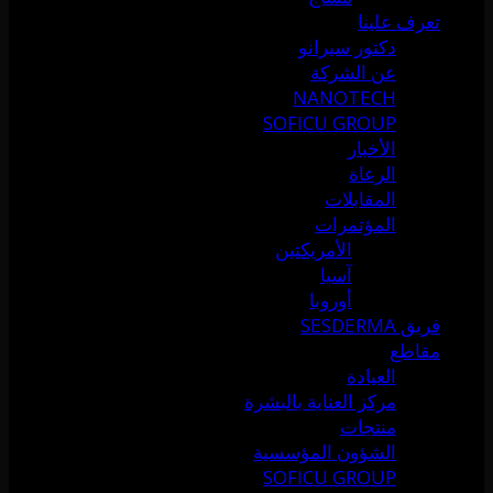
تعرف علينا
دكتور سيرانو
عن الشركة
NANOTECH
SOFICU GROUP
الأخبار
الرعاة
المقابلات
المؤتمرات
الأمريكتين
آسيا
أوروبا
فريق SESDERMA
مقاطع
العيادة
مركز العناية بالبشرة
منتجات
الشؤون المؤسسية
SOFICU GROUP