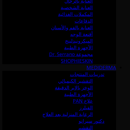
العناية بالرجال
العناية الشخصية
المكملات الغذائية
الدفاعات
العناية بالفم والأسنان
أقنعة الوجه
الميكرونيدلينج
الأجهزة الطبية
مجموعة Dr. Serrano
SHOPHIESKIN
MEDIDERMA
تدريبات المنتجات
التقشير الكيميائي
الوخز بالإبر الدقيقة
الأجهزة الطبية
علاج PAN
الفيلرز
الرعاية المنزلية بعد العلاج
دكتور سيرانو
التقشير