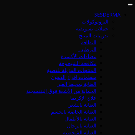
SESDERMA
البروتوكولات
حملات تسويقية
تدريبات المنتج
النظافة
الترطيب
مضادات الأكسدة
مكافحة الشيخوخة
المنتجات المزيلة للتصبغ
منظمات إفراز الدهون
العناية بمحيط العين
الحماية من الأشعة فوق البنفسجية
علاج الإكزيما
العناية بالشعر
العناية الخاصة بالجسم
العناية بالأطفال
العناية بالرجال
العناية الشخصية