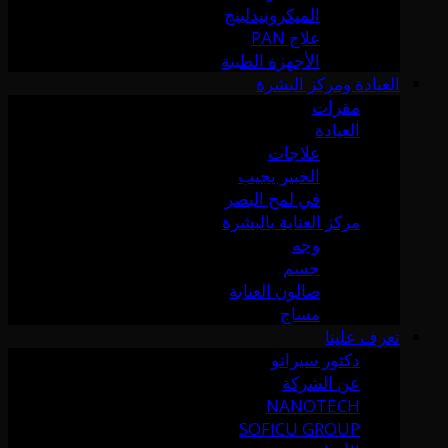
الميكرونيدلينج
علاج PAN
الأجهزة الطبية
العيادة ومركز البشرة
مقرات
العيادة
علاجات
الخبير يجيب
في لمح البصر
مركز العناية بالبشرة
وجه
جسم
صالون العناية
مساج
تعرف علينا
دكتور سيرانو
عن الشركة
NANOTECH
SOFICU GROUP