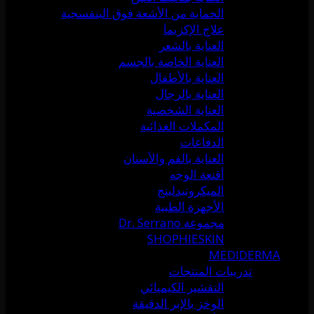
الحماية من الأشعة فوق البنفسجية
علاج الإكزيما
العناية بالشعر
العناية الخاصة بالجسم
العناية بالأطفال
العناية بالرجال
العناية الشخصية
المكملات الغذائية
الدفاعات
العناية بالفم والأسنان
أقنعة الوجه
الميكرونيدلينج
الأجهزة الطبية
مجموعة Dr. Serrano
SHOPHIESKIN
MEDIDERMA
تدريبات المنتجات
التقشير الكيميائي
الوخز بالإبر الدقيقة