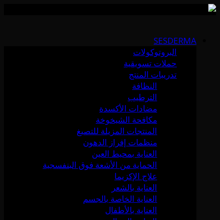
Skip
to
SESDERMA
content
البروتوكولات
حملات تسويقية
تدريبات المنتج
النظافة
الترطيب
مضادات الأكسدة
مكافحة الشيخوخة
المنتجات المزيلة للتصبغ
منظمات إفراز الدهون
العناية بمحيط العين
الحماية من الأشعة فوق البنفسجية
علاج الإكزيما
العناية بالشعر
العناية الخاصة بالجسم
العناية بالأطفال