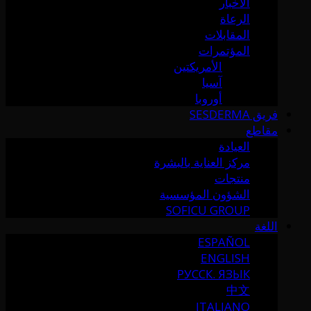
الأخبار
الرعاة
المقابلات
المؤتمرات
الأمريكتين
آسيا
أوروبا
فريق SESDERMA
مقاطع
العيادة
مركز العناية بالبشرة
منتجات
الشؤون المؤسسية
SOFICU GROUP
اللغة
ESPAÑOL
ENGLISH
РУССК. ЯЗЫК
中文
ITALIANO