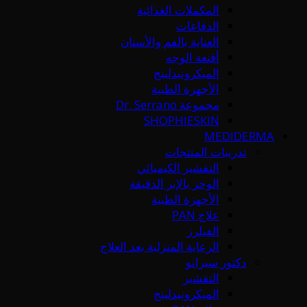
المكملات الغذائية
الدفاعات
العناية بالفم والأسنان
أقنعة الوجه
الميكرونيدلينج
الأجهزة الطبية
مجموعة Dr. Serrano
SHOPHIESKIN
MEDIDERMA
تدريبات المنتجات
التقشير الكيميائي
الوخز بالإبر الدقيقة
الأجهزة الطبية
علاج PAN
الفيلرز
الرعاية المنزلية بعد العلاج
دكتور سيرانو
التقشير
الميكرونيدلينج