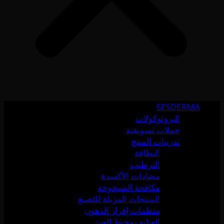
SESDERMA
البروتوكولات
حملات تسويقية
تدريبات المنتج
النظافة
الترطيب
مضادات الأكسدة
مكافحة الشيخوخة
المنتجات المزيلة للتصبغ
منظمات إفراز الدهون
العناية بمحيط العين