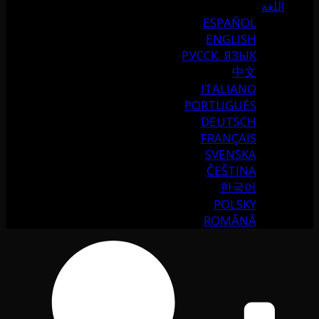
اللغة
ESPAÑOL
ENGLISH
РУССК. ЯЗЫК
中文
ITALIANO
PORTUGUÉS
DEUTSCH
FRANÇAIS
SVENSKA
ČEŠTINA
한국어
POLSKY
ROMÂNĂ