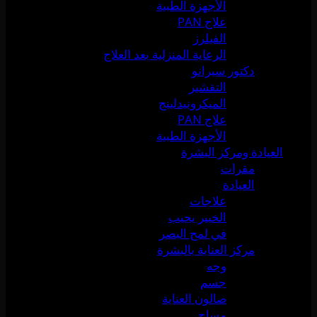
الأجهزة الطبية
علاج PAN
الفيلرز
الرعاية المنزلية بعد العلاج
دكتور سيرانو
التقشير
الميكرونيدلينج
علاج PAN
الأجهزة الطبية
العيادة ومركز البشرة
مقرات
العيادة
علاجات
الخبير يجيب
في لمح البصر
مركز العناية بالبشرة
وجه
جسم
صالون العناية
مساج