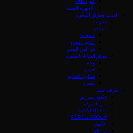
علاج PAN
الأجهزة الطبية
العيادة ومركز البشرة
مقرات
العيادة
علاجات
الخبير يجيب
في لمح البصر
مركز العناية بالبشرة
وجه
جسم
صالون العناية
مساج
تعرف علينا
دكتور سيرانو
عن الشركة
NANOTECH
SOFICU GROUP
الأخبار
الرعاة