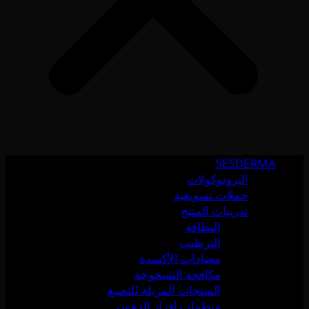
SESDERMA
البروتوكولات
حملات تسويقية
تدريبات المنتج
النظافة
الترطيب
مضادات الأكسدة
مكافحة الشيخوخة
المنتجات المزيلة للتصبغ
منظمات إفراز الدهون