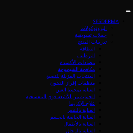
SESDERMA
البروتوكولات
حملات تسويقية
تدريبات المنتج
النظافة
الترطيب
مضادات الأكسدة
مكافحة الشيخوخة
المنتجات المزيلة للتصبغ
منظمات إفراز الدهون
العناية بمحيط العين
الحماية من الأشعة فوق البنفسجية
علاج الإكزيما
العناية بالشعر
العناية الخاصة بالجسم
العناية بالأطفال
العناية بالرجال