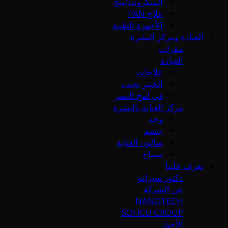
الميكرونيدلينج
علاج PAN
الأجهزة الطبية
العيادة ومركز البشرة
مقرات
العيادة
علاجات
الخبير يجيب
في لمح البصر
مركز العناية بالبشرة
وجه
جسم
صالون العناية
مساج
تعرف علينا
دكتور سيرانو
عن الشركة
NANOTECH
SOFICU GROUP
الأخبار