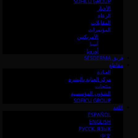
SOFICU GROUP
الأخبار
الرعاة
المقابلات
المؤتمرات
الأمريكتين
آسيا
أوروبا
فريق SESDERMA
مقاطع
العيادة
مركز العناية بالبشرة
منتجات
الشؤون المؤسسية
SOFICU GROUP
اللغة
ESPAÑOL
ENGLISH
РУССК. ЯЗЫК
中文