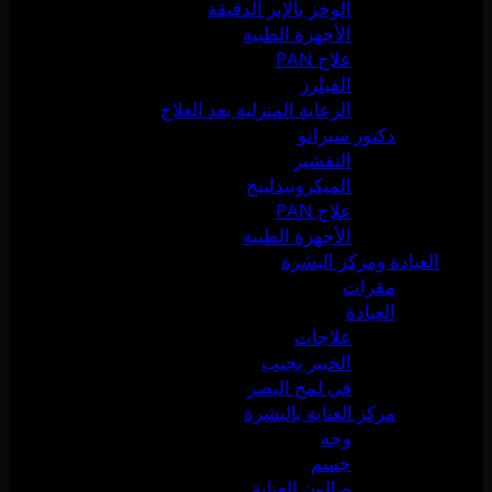
الوخز بالإبر الدقيقة
الأجهزة الطبية
علاج PAN
الفيلرز
الرعاية المنزلية بعد العلاج
دكتور سيرانو
التقشير
الميكرونيدلينج
علاج PAN
الأجهزة الطبية
العيادة ومركز البشرة
مقرات
العيادة
علاجات
الخبير يجيب
في لمح البصر
مركز العناية بالبشرة
وجه
جسم
صالون العناية