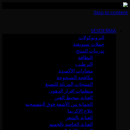
Skip to content
SESDERMA
البروتوكولات
حملات تسويقية
تدريبات المنتج
النظافة
الترطيب
مضادات الأكسدة
مكافحة الشيخوخة
المنتجات المزيلة للتصبغ
منظمات إفراز الدهون
العناية بمحيط العين
الحماية من الأشعة فوق البنفسجية
علاج الإكزيما
العناية بالشعر
العناية الخاصة بالجسم