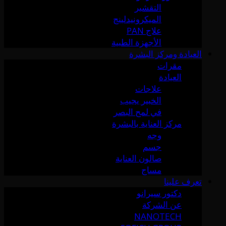
التقشير
الميكرونيدلينج
علاج PAN
الأجهزة الطبية
العيادة ومركز البشرة
مقرات
العيادة
علاجات
الخبير يجيب
في لمح البصر
مركز العناية بالبشرة
وجه
جسم
صالون العناية
مساج
تعرف علينا
دكتور سيرانو
عن الشركة
NANOTECH