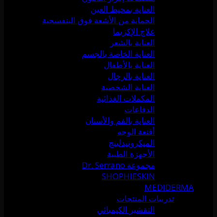
العناية بمحيط العين
الحماية من الأشعة فوق البنفسجية
علاج الإكزيما
العناية بالشعر
العناية الخاصة بالجسم
العناية بالأطفال
العناية بالرجال
العناية الشخصية
المكملات الغذائية
الدفاعات
العناية بالفم والأسنان
أقنعة الوجه
الميكرونيدلينج
الأجهزة الطبية
مجموعة Dr. Serrano
SHOPHIESKIN
MEDIDERMA
تدريبات المنتجات
التقشير الكيميائي