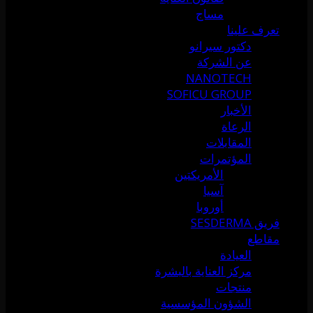
مساج
تعرف علينا
دكتور سيرانو
عن الشركة
NANOTECH
SOFICU GROUP
الأخبار
الرعاة
المقابلات
المؤتمرات
الأمريكتين
آسيا
أوروبا
فريق SESDERMA
مقاطع
العيادة
مركز العناية بالبشرة
منتجات
الشؤون المؤسسية