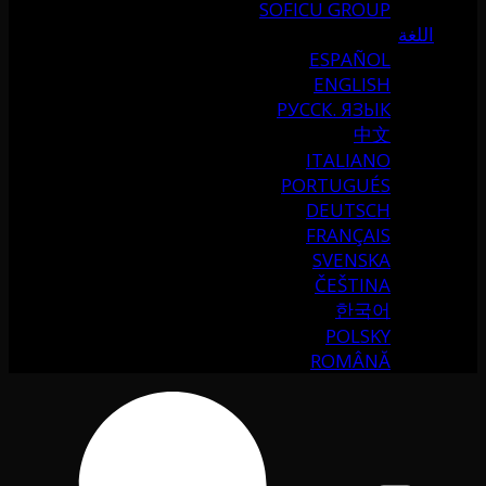
SOFICU GROUP
اللغة
ESPAÑOL
ENGLISH
РУССК. ЯЗЫК
中文
ITALIANO
PORTUGUÉS
DEUTSCH
FRANÇAIS
SVENSKA
ČEŠTINA
한국어
POLSKY
ROMÂNĂ