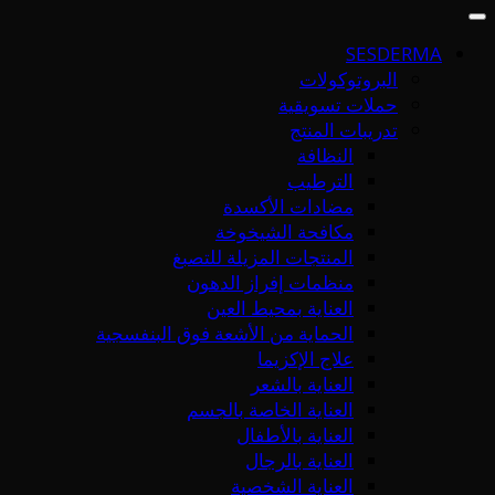
SESDERMA
البروتوكولات
حملات تسويقية
تدريبات المنتج
النظافة
الترطيب
مضادات الأكسدة
مكافحة الشيخوخة
المنتجات المزيلة للتصبغ
منظمات إفراز الدهون
العناية بمحيط العين
الحماية من الأشعة فوق البنفسجية
علاج الإكزيما
العناية بالشعر
العناية الخاصة بالجسم
العناية بالأطفال
العناية بالرجال
العناية الشخصية