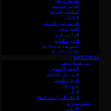
العناية بالرجال
العناية الشخصية
المكملات الغذائية
الدفاعات
العناية بالفم والأسنان
أقنعة الوجه
الميكرونيدلينج
الأجهزة الطبية
مجموعة Dr. Serrano
SHOPHIESKIN
MEDIDERMA
تدريبات المنتجات
التقشير الكيميائي
الوخز بالإبر الدقيقة
الأجهزة الطبية
علاج PAN
الفيلرز
الرعاية المنزلية بعد العلاج
دكتور سيرانو
التقشير