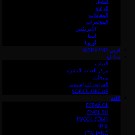
الأخبار
الرعاة
المقابلات
المؤتمرات
الأمريكتين
آسيا
أوروبا
فريق SESDERMA
مقاطع
العيادة
مركز العناية بالبشرة
منتجات
الشؤون المؤسسية
SOFICU GROUP
اللغة
ESPAÑOL
ENGLISH
РУССК. ЯЗЫК
中文
ITALIANO