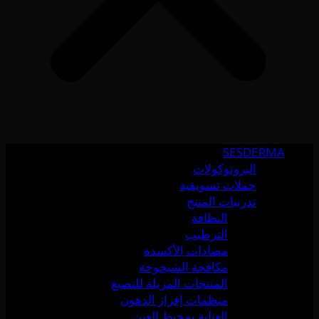
SESDERMA
البروتوكولات
حملات تسويقية
تدريبات المنتج
النظافة
الترطيب
مضادات الأكسدة
مكافحة الشيخوخة
المنتجات المزيلة للتصبغ
منظمات إفراز الدهون
العناية بمحيط العين