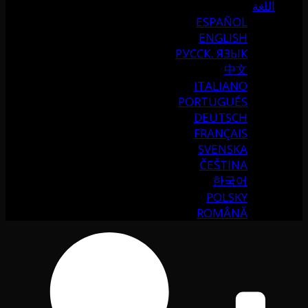
اللغة
ESPAÑOL
ENGLISH
РУССК. ЯЗЫК
中文
ITALIANO
PORTUGUÉS
DEUTSCH
FRANÇAIS
SVENSKA
ČEŠTINA
한국어
POLSKY
ROMÂNĂ