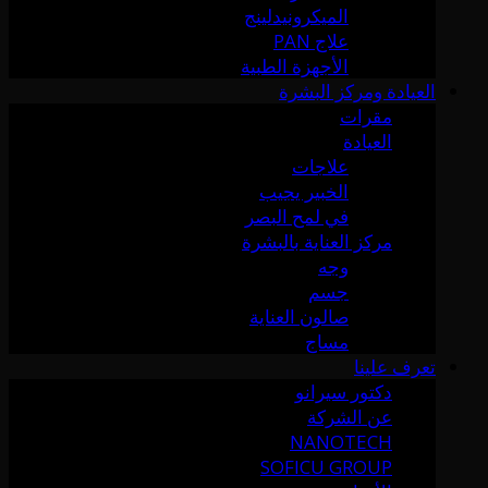
الميكرونيدلينج
علاج PAN
الأجهزة الطبية
العيادة ومركز البشرة
مقرات
العيادة
علاجات
الخبير يجيب
في لمح البصر
مركز العناية بالبشرة
وجه
جسم
صالون العناية
مساج
تعرف علينا
دكتور سيرانو
عن الشركة
NANOTECH
SOFICU GROUP