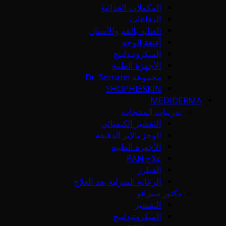
المكملات الغذائية
الدفاعات
العناية بالفم والأسنان
أقنعة الوجه
الميكرونيدلينج
الأجهزة الطبية
مجموعة Dr. Serrano
SHOPHIESKIN
MEDIDERMA
تدريبات المنتجات
التقشير الكيميائي
الوخز بالإبر الدقيقة
الأجهزة الطبية
علاج PAN
الفيلرز
الرعاية المنزلية بعد العلاج
دكتور سيرانو
التقشير
الميكرونيدلينج