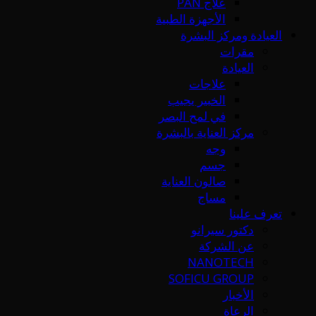
علاج PAN
الأجهزة الطبية
العيادة ومركز البشرة
مقرات
العيادة
علاجات
الخبير يجيب
في لمح البصر
مركز العناية بالبشرة
وجه
جسم
صالون العناية
مساج
تعرف علينا
دكتور سيرانو
عن الشركة
NANOTECH
SOFICU GROUP
الأخبار
الرعاة