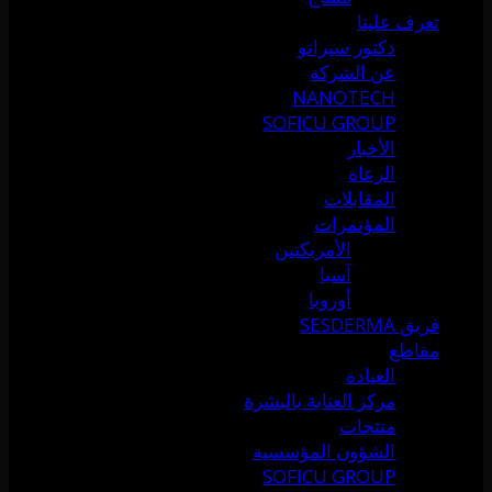
تعرف علينا
دكتور سيرانو
عن الشركة
NANOTECH
SOFICU GROUP
الأخبار
الرعاة
المقابلات
المؤتمرات
الأمريكتين
آسيا
أوروبا
فريق SESDERMA
مقاطع
العيادة
مركز العناية بالبشرة
منتجات
الشؤون المؤسسية
SOFICU GROUP