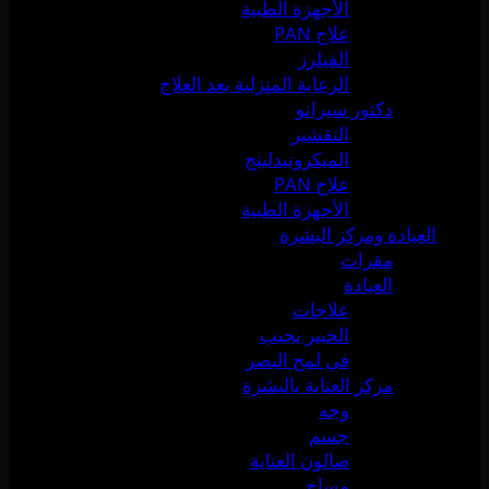
الأجهزة الطبية
علاج PAN
الفيلرز
الرعاية المنزلية بعد العلاج
دكتور سيرانو
التقشير
الميكرونيدلينج
علاج PAN
الأجهزة الطبية
العيادة ومركز البشرة
مقرات
العيادة
علاجات
الخبير يجيب
في لمح البصر
مركز العناية بالبشرة
وجه
جسم
صالون العناية
مساج