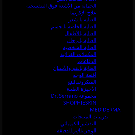
الحماية من الأشعة فوق البنفسجية
علاج الإكزيما
العناية بالشعر
العناية الخاصة بالجسم
العناية بالأطفال
العناية بالرجال
العناية الشخصية
المكملات الغذائية
الدفاعات
العناية بالفم والأسنان
أقنعة الوجه
الميكرونيدلينج
الأجهزة الطبية
مجموعة Dr. Serrano
SHOPHIESKIN
MEDIDERMA
تدريبات المنتجات
التقشير الكيميائي
الوخز بالإبر الدقيقة