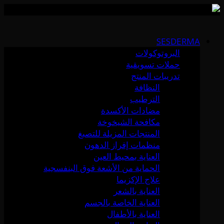
Skip
to
SESDERMA
content
البروتوكولات
حملات تسويقية
تدريبات المنتج
النظافة
الترطيب
مضادات الأكسدة
مكافحة الشيخوخة
المنتجات المزيلة للتصبغ
منظمات إفراز الدهون
العناية بمحيط العين
الحماية من الأشعة فوق البنفسجية
علاج الإكزيما
العناية بالشعر
العناية الخاصة بالجسم
العناية بالأطفال