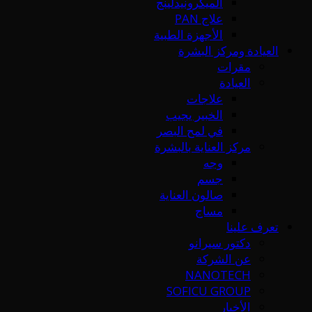
الميكرونيدلينج
علاج PAN
الأجهزة الطبية
العيادة ومركز البشرة
مقرات
العيادة
علاجات
الخبير يجيب
في لمح البصر
مركز العناية بالبشرة
وجه
جسم
صالون العناية
مساج
تعرف علينا
دكتور سيرانو
عن الشركة
NANOTECH
SOFICU GROUP
الأخبار