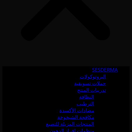
SESDERMA
البروتوكولات
حملات تسويقية
تدريبات المنتج
النظافة
الترطيب
مضادات الأكسدة
مكافحة الشيخوخة
المنتجات المزيلة للتصبغ
منظمات إفراز الدهون