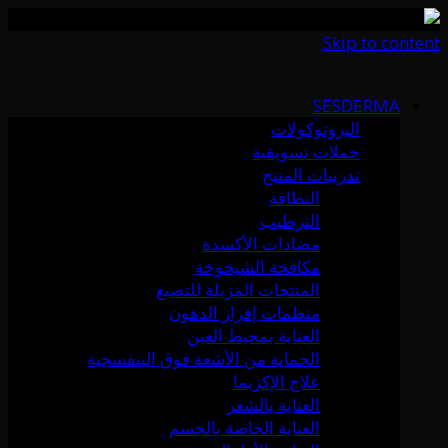
Skip to content
SESDERMA
البروتوكولات
حملات تسويقية
تدريبات المنتج
النظافة
الترطيب
مضادات الأكسدة
مكافحة الشيخوخة
المنتجات المزيلة للتصبغ
منظمات إفراز الدهون
العناية بمحيط العين
الحماية من الأشعة فوق البنفسجية
علاج الإكزيما
العناية بالشعر
العناية الخاصة بالجسم