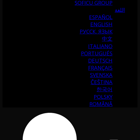
SOFICU GROUP
اللغة
ESPAÑOL
ENGLISH
РУССК. ЯЗЫК
中文
ITALIANO
PORTUGUÉS
DEUTSCH
FRANÇAIS
SVENSKA
ČEŠTINA
한국어
POLSKY
ROMÂNĂ