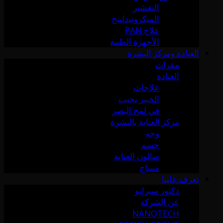
التقشير
الميكرونيدلينج
علاج PAN
الأجهزة الطبية
العيادة ومركز البشرة
مقرات
العيادة
علاجات
الخبير يجيب
في لمح البصر
مركز العناية بالبشرة
وجه
جسم
صالون العناية
مساج
تعرف علينا
دكتور سيرانو
عن الشركة
NANOTECH