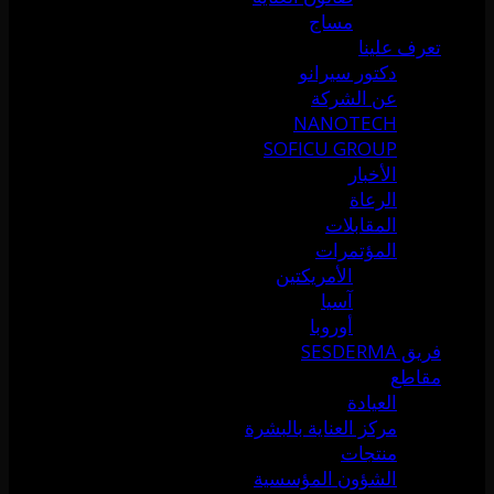
مساج
تعرف علينا
دكتور سيرانو
عن الشركة
NANOTECH
SOFICU GROUP
الأخبار
الرعاة
المقابلات
المؤتمرات
الأمريكتين
آسيا
أوروبا
فريق SESDERMA
مقاطع
العيادة
مركز العناية بالبشرة
منتجات
الشؤون المؤسسية