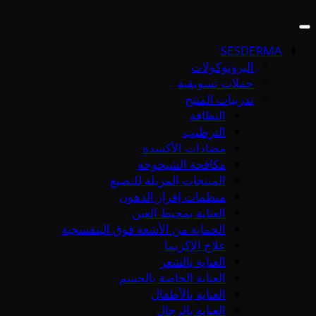
SESDERMA
البروتوكولات
حملات تسويقية
تدريبات المنتج
النظافة
الترطيب
مضادات الأكسدة
مكافحة الشيخوخة
المنتجات المزيلة للتصبغ
منظمات إفراز الدهون
العناية بمحيط العين
الحماية من الأشعة فوق البنفسجية
علاج الإكزيما
العناية بالشعر
العناية الخاصة بالجسم
العناية بالأطفال
العناية بالرجال