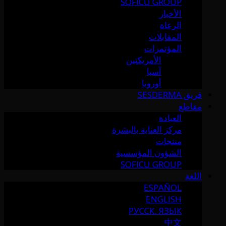
SOFICU GROUP
الأخبار
الرعاة
المقابلات
المؤتمرات
الأمريكتين
آسيا
أوروبا
فريق SESDERMA
مقاطع
العيادة
مركز العناية بالبشرة
منتجات
الشؤون المؤسسية
SOFICU GROUP
اللغة
ESPAÑOL
ENGLISH
РУССК. ЯЗЫК
中文