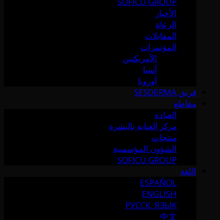
SOFICU GROUP
الأخبار
الرعاة
المقابلات
المؤتمرات
الأمريكتين
آسيا
أوروبا
فريق SESDERMA
مقاطع
العيادة
مركز العناية بالبشرة
منتجات
الشؤون المؤسسية
SOFICU GROUP
اللغة
ESPAÑOL
ENGLISH
РУССК. ЯЗЫК
中文