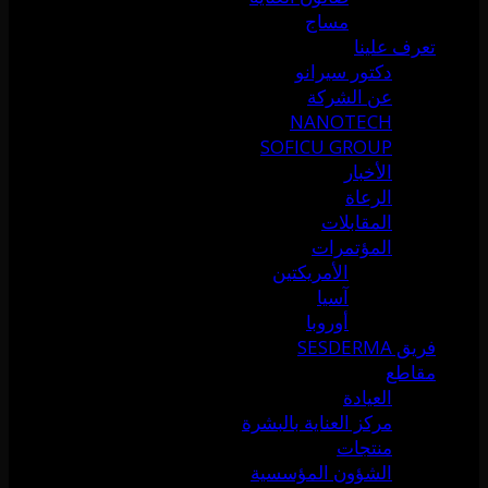
مساج
تعرف علينا
دكتور سيرانو
عن الشركة
NANOTECH
SOFICU GROUP
الأخبار
الرعاة
المقابلات
المؤتمرات
الأمريكتين
آسيا
أوروبا
فريق SESDERMA
مقاطع
العيادة
مركز العناية بالبشرة
منتجات
الشؤون المؤسسية