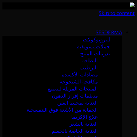
Skip to content
SESDERMA
البروتوكولات
حملات تسويقية
تدريبات المنتج
النظافة
الترطيب
مضادات الأكسدة
مكافحة الشيخوخة
المنتجات المزيلة للتصبغ
منظمات إفراز الدهون
العناية بمحيط العين
الحماية من الأشعة فوق البنفسجية
علاج الإكزيما
العناية بالشعر
العناية الخاصة بالجسم