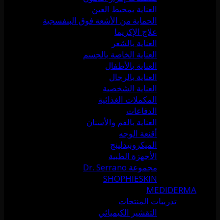
العناية بمحيط العين
الحماية من الأشعة فوق البنفسجية
علاج الإكزيما
العناية بالشعر
العناية الخاصة بالجسم
العناية بالأطفال
العناية بالرجال
العناية الشخصية
المكملات الغذائية
الدفاعات
العناية بالفم والأسنان
أقنعة الوجه
الميكرونيدلينج
الأجهزة الطبية
مجموعة Dr. Serrano
SHOPHIESKIN
MEDIDERMA
تدريبات المنتجات
التقشير الكيميائي