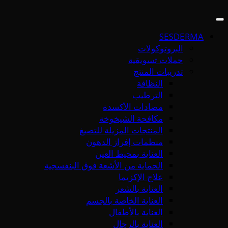
SESDERMA
البروتوكولات
حملات تسويقية
تدريبات المنتج
النظافة
الترطيب
مضادات الأكسدة
مكافحة الشيخوخة
المنتجات المزيلة للتصبغ
منظمات إفراز الدهون
العناية بمحيط العين
الحماية من الأشعة فوق البنفسجية
علاج الإكزيما
العناية بالشعر
العناية الخاصة بالجسم
العناية بالأطفال
العناية بالرجال