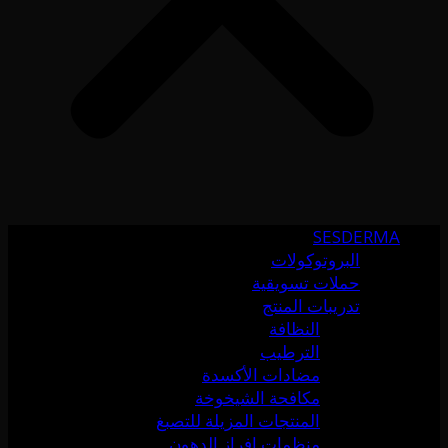
SESDERMA
البروتوكولات
حملات تسويقية
تدريبات المنتج
النظافة
الترطيب
مضادات الأكسدة
مكافحة الشيخوخة
المنتجات المزيلة للتصبغ
منظمات إفراز الدهون