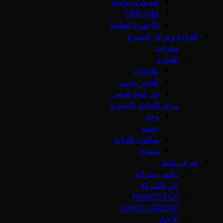
الميكرونيدلينج
علاج PAN
الأجهزة الطبية
العيادة ومركز البشرة
مقرات
العيادة
علاجات
الخبير يجيب
في لمح البصر
مركز العناية بالبشرة
وجه
جسم
صالون العناية
مساج
تعرف علينا
دكتور سيرانو
عن الشركة
NANOTECH
SOFICU GROUP
الأخبار