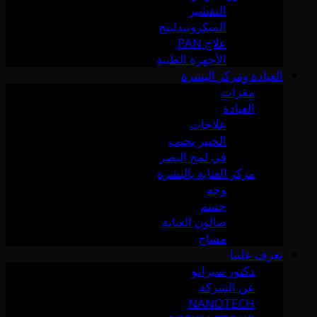
التقشير
الميكرونيدلينج
علاج PAN
الأجهزة الطبية
العيادة ومركز البشرة
مقرات
العيادة
علاجات
الخبير يجيب
في لمح البصر
مركز العناية بالبشرة
وجه
جسم
صالون العناية
مساج
تعرف علينا
دكتور سيرانو
عن الشركة
NANOTECH