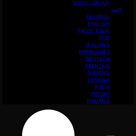
SOFICU GROUP
اللغة
ESPAÑOL
ENGLISH
РУССК. ЯЗЫК
中文
ITALIANO
PORTUGUÉS
DEUTSCH
FRANÇAIS
SVENSKA
ČEŠTINA
한국어
POLSKY
ROMÂNĂ