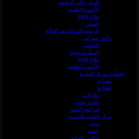
الوخز بالإبر الدقيقة
الأجهزة الطبية
علاج PAN
الفيلرز
الرعاية المنزلية بعد العلاج
دكتور سيرانو
التقشير
الميكرونيدلينج
علاج PAN
الأجهزة الطبية
العيادة ومركز البشرة
مقرات
العيادة
علاجات
الخبير يجيب
في لمح البصر
مركز العناية بالبشرة
وجه
جسم
صالون العناية