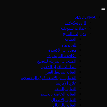
SESDERMA
البروتوكولات
حملات تسويقية
تدريبات المنتج
النظافة
الترطيب
مضادات الأكسدة
مكافحة الشيخوخة
المنتجات المزيلة للتصبغ
منظمات إفراز الدهون
العناية بمحيط العين
الحماية من الأشعة فوق البنفسجية
علاج الإكزيما
العناية بالشعر
العناية الخاصة بالجسم
العناية بالأطفال
العناية بالرجال