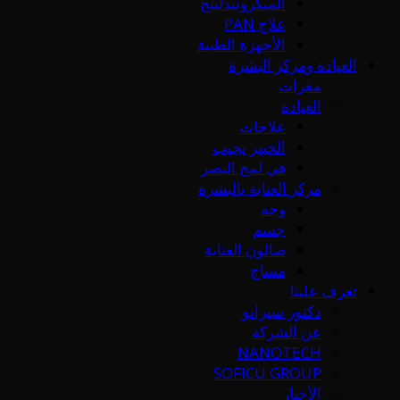
الميكرونيدلينج
علاج PAN
الأجهزة الطبية
العيادة ومركز البشرة
مقرات
العيادة
علاجات
الخبير يجيب
في لمح البصر
مركز العناية بالبشرة
وجه
جسم
صالون العناية
مساج
تعرف علينا
دكتور سيرانو
عن الشركة
NANOTECH
SOFICU GROUP
الأخبار