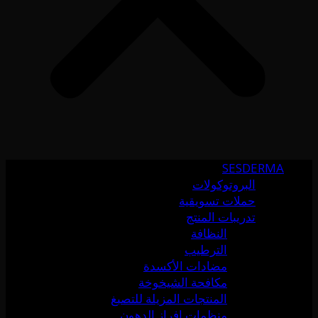
SESDERMA
البروتوكولات
حملات تسويقية
تدريبات المنتج
النظافة
الترطيب
مضادات الأكسدة
مكافحة الشيخوخة
المنتجات المزيلة للتصبغ
منظمات إفراز الدهون