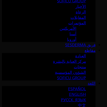
SOFICU GROUP
الأخبار
الرعاة
المقابلات
المؤتمرات
الأمريكتين
آسيا
أوروبا
فريق SESDERMA
مقاطع
العيادة
مركز العناية بالبشرة
منتجات
الشؤون المؤسسية
SOFICU GROUP
اللغة
ESPAÑOL
ENGLISH
РУССК. ЯЗЫК
中文