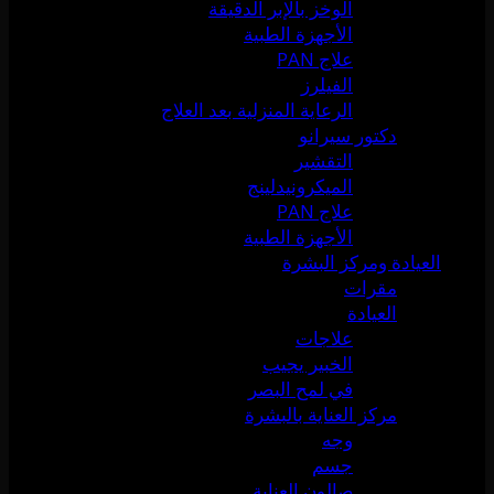
الوخز بالإبر الدقيقة
الأجهزة الطبية
علاج PAN
الفيلرز
الرعاية المنزلية بعد العلاج
دكتور سيرانو
التقشير
الميكرونيدلينج
علاج PAN
الأجهزة الطبية
العيادة ومركز البشرة
مقرات
العيادة
علاجات
الخبير يجيب
في لمح البصر
مركز العناية بالبشرة
وجه
جسم
صالون العناية