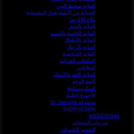
العناية بمحيط العين
الحماية من الأشعة فوق البنفسجية
علاج الإكزيما
العناية بالشعر
العناية الخاصة بالجسم
العناية بالأطفال
العناية بالرجال
العناية الشخصية
المكملات الغذائية
الدفاعات
العناية بالفم والأسنان
أقنعة الوجه
الميكرونيدلينج
الأجهزة الطبية
مجموعة Dr. Serrano
SHOPHIESKIN
MEDIDERMA
تدريبات المنتجات
التقشير الكيميائي