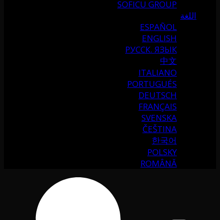
SOFICU GROUP
اللغة
ESPAÑOL
ENGLISH
РУССК. ЯЗЫК
中文
ITALIANO
PORTUGUÉS
DEUTSCH
FRANÇAIS
SVENSKA
ČEŠTINA
한국어
POLSKY
ROMÂNĂ