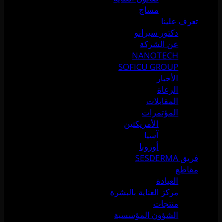
مساج
تعرف علينا
دكتور سيرانو
عن الشركة
NANOTECH
SOFICU GROUP
الأخبار
الرعاة
المقابلات
المؤتمرات
الأمريكتين
آسيا
أوروبا
فريق SESDERMA
مقاطع
العيادة
مركز العناية بالبشرة
منتجات
الشؤون المؤسسية