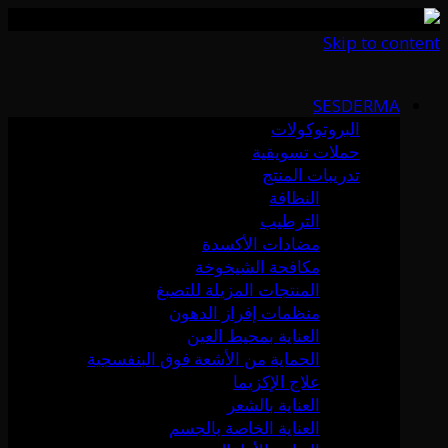
Skip to content
SESDERMA
البروتوكولات
حملات تسويقية
تدريبات المنتج
النظافة
الترطيب
مضادات الأكسدة
مكافحة الشيخوخة
المنتجات المزيلة للتصبغ
منظمات إفراز الدهون
العناية بمحيط العين
الحماية من الأشعة فوق البنفسجية
علاج الإكزيما
العناية بالشعر
العناية الخاصة بالجسم