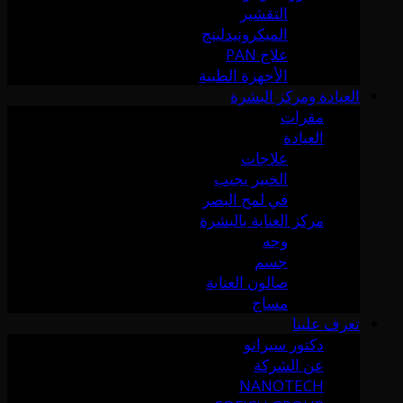
التقشير
الميكرونيدلينج
علاج PAN
الأجهزة الطبية
العيادة ومركز البشرة
مقرات
العيادة
علاجات
الخبير يجيب
في لمح البصر
مركز العناية بالبشرة
وجه
جسم
صالون العناية
مساج
تعرف علينا
دكتور سيرانو
عن الشركة
NANOTECH