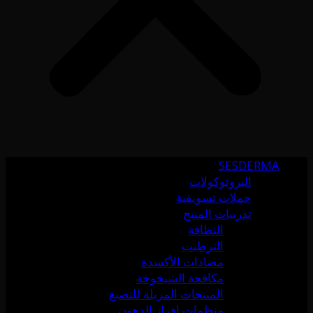
SESDERMA
البروتوكولات
حملات تسويقية
تدريبات المنتج
النظافة
الترطيب
مضادات الأكسدة
مكافحة الشيخوخة
المنتجات المزيلة للتصبغ
منظمات إفراز الدهون