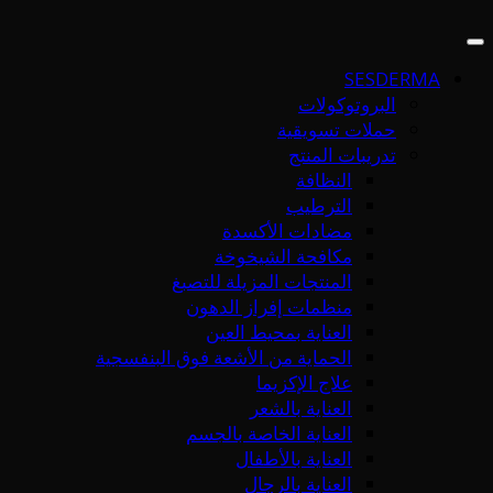
SESDERMA
البروتوكولات
حملات تسويقية
تدريبات المنتج
النظافة
الترطيب
مضادات الأكسدة
مكافحة الشيخوخة
المنتجات المزيلة للتصبغ
منظمات إفراز الدهون
العناية بمحيط العين
الحماية من الأشعة فوق البنفسجية
علاج الإكزيما
العناية بالشعر
العناية الخاصة بالجسم
العناية بالأطفال
العناية بالرجال