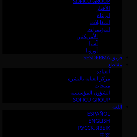
SOFICU GROUP
الأخبار
الرعاة
المقابلات
المؤتمرات
الأمريكتين
آسيا
أوروبا
فريق SESDERMA
مقاطع
العيادة
مركز العناية بالبشرة
منتجات
الشؤون المؤسسية
SOFICU GROUP
اللغة
ESPAÑOL
ENGLISH
РУССК. ЯЗЫК
中文