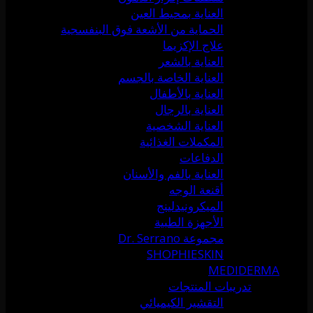
العناية بمحيط العين
الحماية من الأشعة فوق البنفسجية
علاج الإكزيما
العناية بالشعر
العناية الخاصة بالجسم
العناية بالأطفال
العناية بالرجال
العناية الشخصية
المكملات الغذائية
الدفاعات
العناية بالفم والأسنان
أقنعة الوجه
الميكرونيدلينج
الأجهزة الطبية
مجموعة Dr. Serrano
SHOPHIESKIN
MEDIDERMA
تدريبات المنتجات
التقشير الكيميائي