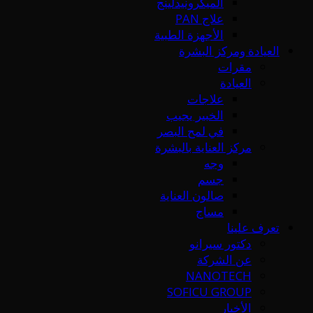
الميكرونيدلينج
علاج PAN
الأجهزة الطبية
العيادة ومركز البشرة
مقرات
العيادة
علاجات
الخبير يجيب
في لمح البصر
مركز العناية بالبشرة
وجه
جسم
صالون العناية
مساج
تعرف علينا
دكتور سيرانو
عن الشركة
NANOTECH
SOFICU GROUP
الأخبار