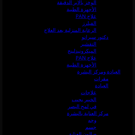
الوخز بالإبر الدقيقة
الأجهزة الطبية
علاج PAN
الفيلرز
الرعاية المنزلية بعد العلاج
دكتور سيرانو
التقشير
الميكرونيدلينج
علاج PAN
الأجهزة الطبية
العيادة ومركز البشرة
مقرات
العيادة
علاجات
الخبير يجيب
في لمح البصر
مركز العناية بالبشرة
وجه
جسم
صالون العناية