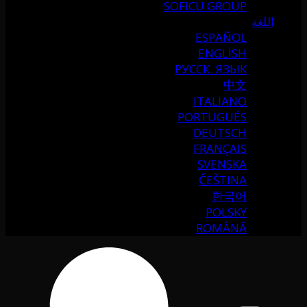
SOFICU GROUP
اللغة
ESPAÑOL
ENGLISH
РУССК. ЯЗЫК
中文
ITALIANO
PORTUGUÉS
DEUTSCH
FRANÇAIS
SVENSKA
ČEŠTINA
한국어
POLSKY
ROMÂNĂ