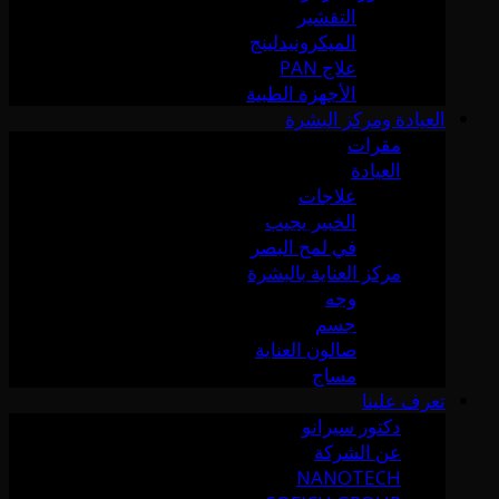
التقشير
الميكرونيدلينج
علاج PAN
الأجهزة الطبية
العيادة ومركز البشرة
مقرات
العيادة
علاجات
الخبير يجيب
في لمح البصر
مركز العناية بالبشرة
وجه
جسم
صالون العناية
مساج
تعرف علينا
دكتور سيرانو
عن الشركة
NANOTECH