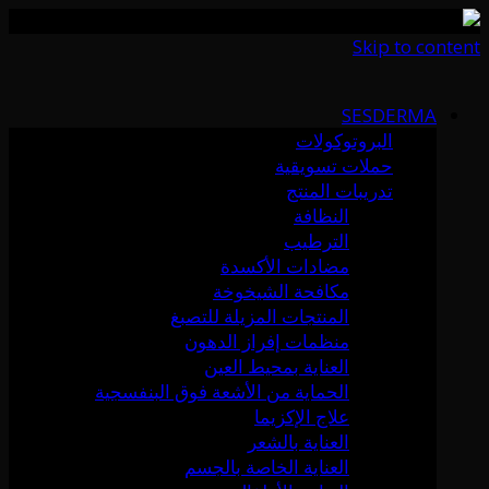
Skip to content
SESDERMA
البروتوكولات
حملات تسويقية
تدريبات المنتج
النظافة
الترطيب
مضادات الأكسدة
مكافحة الشيخوخة
المنتجات المزيلة للتصبغ
منظمات إفراز الدهون
العناية بمحيط العين
الحماية من الأشعة فوق البنفسجية
علاج الإكزيما
العناية بالشعر
العناية الخاصة بالجسم