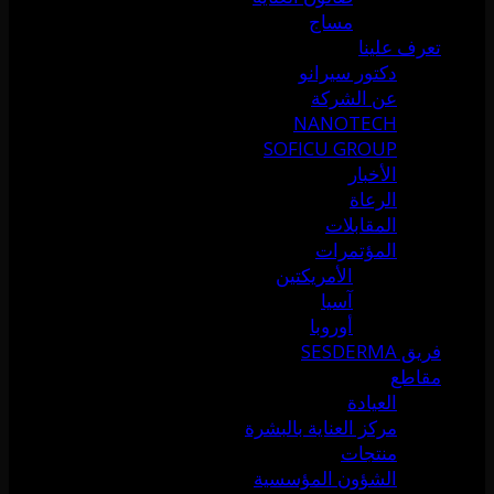
مساج
تعرف علينا
دكتور سيرانو
عن الشركة
NANOTECH
SOFICU GROUP
الأخبار
الرعاة
المقابلات
المؤتمرات
الأمريكتين
آسيا
أوروبا
فريق SESDERMA
مقاطع
العيادة
مركز العناية بالبشرة
منتجات
الشؤون المؤسسية